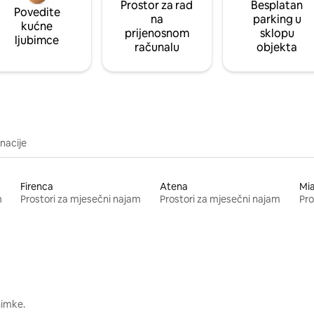
Prostor za rad
Besplatan
Povedite
na
parking u
kućne
prijenosnom
sklopu
ljubimce
računalu
objekta
inacije
Firenca
Atena
Mi
m
Prostori za mjesečni najam
Prostori za mjesečni najam
Pro
nimke.