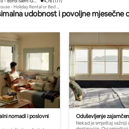
zu – Bord-Saint-Ge
Prosječna ocjena: 4,76/5, recenzija: 177
4,76 (177)
ouse - Holiday Rental or Bed &
imalna udobnost i povoljne mjesečne c
.
alni nomadi i poslovni
Oduševljenje zajamče
Nekad je smještaj važniji
destinacije. Ovi smještaji