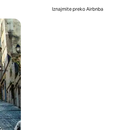
Iznajmite preko Airbnba
li prelaskom prstom po zaslonu.