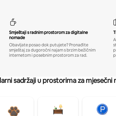
Smještaji s radnim prostorom za digitalne
T
nomade
A
Obavljate posao dok putujete? Pronađite
s
smještaj za dugoročni najam s brzim bežičnim
p
internetom i posebnim prostorom za rad.
p
arni sadržaji u prostorima za mjesečni