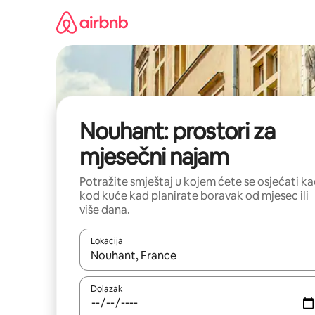
Prijeđi
na
sadržaj
Nouhant: prostori za
mjesečni najam
Potražite smještaj u kojem ćete se osjećati k
kod kuće kad planirate boravak od mjesec ili
više dana.
Lokacija
Kada budu dostupni rezultati, moći ćete ih pregle
Dolazak