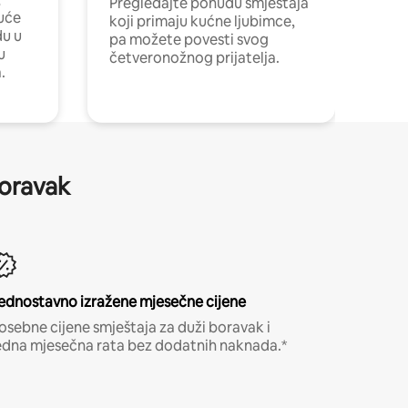
Pregledajte ponudu smještaja
uće
koji primaju kućne ljubimce,
du u
pa možete povesti svog
u
četveronožnog prijatelja.
.
boravak
ednostavno izražene mjesečne cijene
osebne cijene smještaja za duži boravak i
edna mjesečna rata bez dodatnih naknada.*