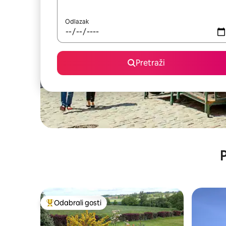
Odlazak
Pretraži
P
Odabrali gosti
Među najviše rangiranima s oznakom „Odabrali gosti”