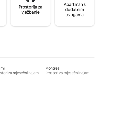
Apartman s
Prostorija za
dodatnim
vježbanje
uslugama
ami
Montreal
stori za mjesečni najam
Prostori za mjesečni najam