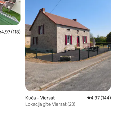
rosječna ocjena: 4,97/5, recenzija: 118
4,97 (118)
Kuća – Viersat
Prosječna ocjena: 4,97/
4,97 (144)
Lokacija gîte Viersat (23)