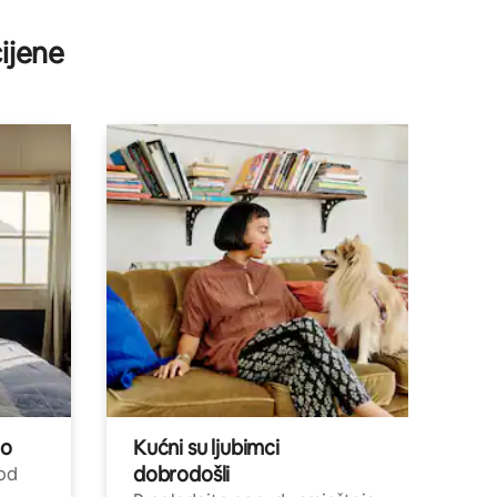
ijene
no
Kućni su ljubimci
dobrodošli
 od
,