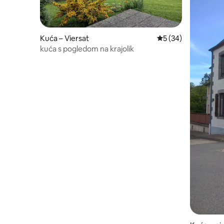
Kuća – Viersat
Prosječna ocjena: 5/
5 (34)
kuća s pogledom na krajolik