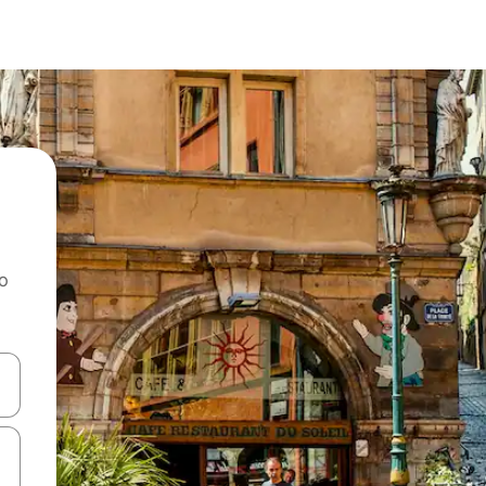
ao
dati koristeći se strelicama prema gore i prema dolje, kao i dodirom i