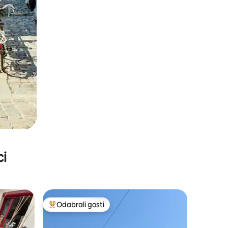
ci
Odabrali gosti
nakom „Odabrali gosti”
Među najviše rangiranima s oznakom „Odabrali gosti”