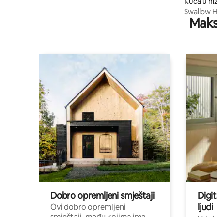
Kuća u ni
orges
Swallow H
Maks
Breakfast
Dobro opremljeni smještaji
Digit
ljudi
Ovi dobro opremljeni
smještaji, među kojima ima