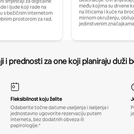
i smještaji za digitalne
među kojima su drvene k
e i ljude koji rade na
na liticama i kuće na bro
nu s bežičnim internetom
mirnom okruženju, obiluj
ebnim prostorom za rad.
jedinstvenim značajkama
ji i prednosti za one koji planiraju duži 
Fleksibilnost koju želite
J
Odaberite točne datume useljenja i iseljenja i
P
jednostavno ugovorite rezervaciju putem
j
interneta, bez dodatnih obveza ili
papirologije.*