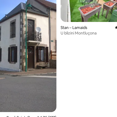
5, recenzija: 34
Stan – Lamaids
P
U blizini Montluçona