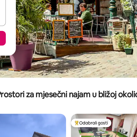
rostori za mjesečni najam u bližoj okoli
Odabrali gosti
Među najviše rangiranima s oz