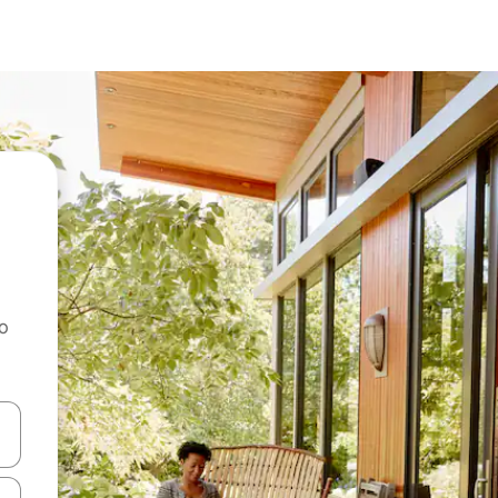
ao
dati koristeći se strelicama prema gore i prema dolje, kao i dodirom i