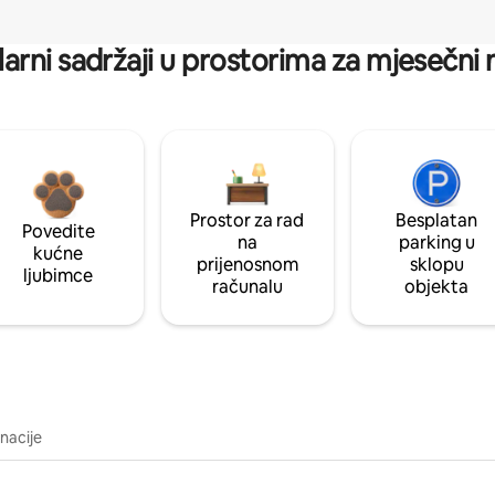
arni sadržaji u prostorima za mjesečni
Prostor za rad
Besplatan
Povedite
na
parking u
kućne
prijenosnom
sklopu
ljubimce
računalu
objekta
inacije