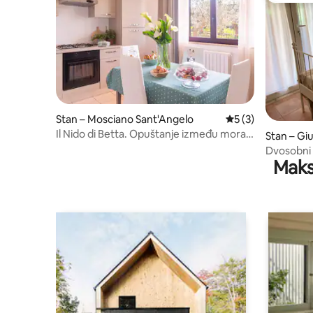
Stan – Mosciano Sant'Angelo
Prosječna ocjena: 
5 (3)
Il Nido di Betta. Opuštanje između mora i
Stan – Gi
brda. Wi-Fi.
Dvosobni s
Maks