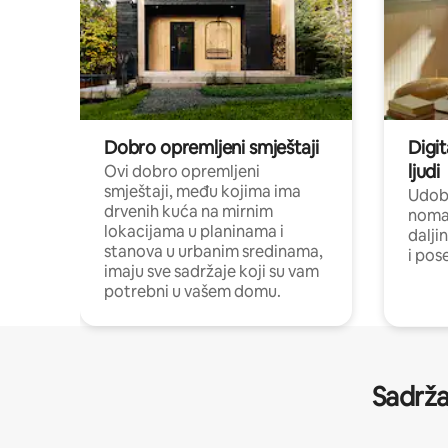
Dobro opremljeni smještaji
Digit
ljudi
Ovi dobro opremljeni
smještaji, među kojima ima
Udobn
drvenih kuća na mirnim
nomad
lokacijama u planinama i
dalji
stanova u urbanim sredinama,
i pos
imaju sve sadržaje koji su vam
potrebni u vašem domu.
Sadrža