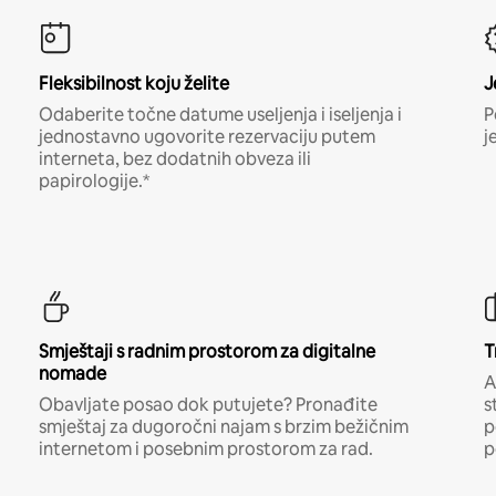
Fleksibilnost koju želite
J
Odaberite točne datume useljenja i iseljenja i
P
jednostavno ugovorite rezervaciju putem
j
interneta, bez dodatnih obveza ili
papirologije.*
Smještaji s radnim prostorom za digitalne
T
nomade
A
Obavljate posao dok putujete? Pronađite
s
smještaj za dugoročni najam s brzim bežičnim
p
internetom i posebnim prostorom za rad.
p