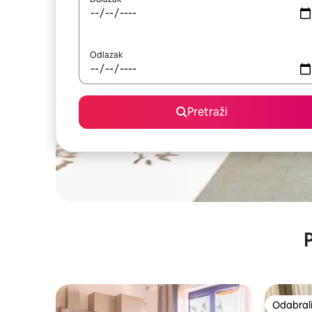
Odlazak
Pretraži
P
Odabrali
Odabrali