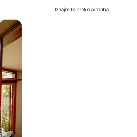
Iznajmite preko Airbnba
li prelaskom prstom po zaslonu.