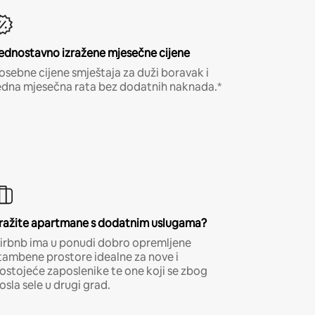
ednostavno izražene mjesečne cijene
osebne cijene smještaja za duži boravak i
edna mjesečna rata bez dodatnih naknada.*
ražite apartmane s dodatnim uslugama?
irbnb ima u ponudi dobro opremljene
tambene prostore idealne za nove i
ostojeće zaposlenike te one koji se zbog
osla sele u drugi grad.