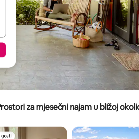
rostori za mjesečni najam u bližoj okoli
 gosti
 gosti