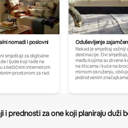
alni nomadi i poslovni
Oduševljenje zajamče
Nekad je smještaj važniji
destinacije. Ovi smještaji
i smještaji za digitalne
među kojima su drvene k
e i ljude koji rade na
na liticama i kuće na bro
nu s bežičnim internetom
mirnom okruženju, obiluj
ebnim prostorom za rad.
jedinstvenim značajkama
ji i prednosti za one koji planiraju duži 