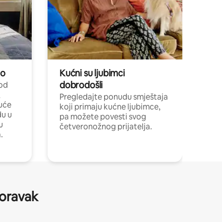
no
Kućni su ljubimci
dobrodošli
 od
,
Pregledajte ponudu smještaja
uće
koji primaju kućne ljubimce,
du u
pa možete povesti svog
u
četveronožnog prijatelja.
.
boravak