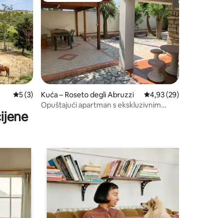
Prosječna ocjena: 5/5, recenzija: 3
5 (3)
Kuća – Roseto degli Abruzzi
Prosječna ocjena: 4,93
4,93 (29)
Opuštajući apartman s ekskluzivnim
ijene
vrtom