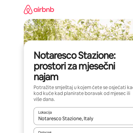
Prijeđi
na
sadržaj
Notaresco Stazione:
prostori za mjesečni
najam
Potražite smještaj u kojem ćete se osjećati k
kod kuće kad planirate boravak od mjesec ili
više dana.
Lokacija
Kada budu dostupni rezultati, moći ćete ih pregle
Dolazak