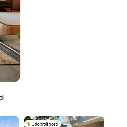
ci
Odabrali gosti
Među najviše rangiranima s oznakom „Odabrali gosti”