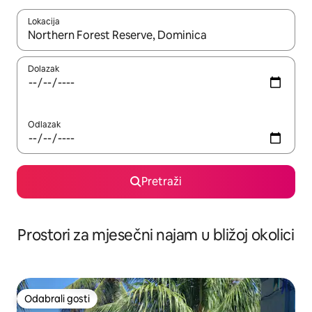
Lokacija
Kada budu dostupni rezultati, moći ćete ih pregledati koristeći
Dolazak
Odlazak
Pretraži
Prostori za mjesečni najam u bližoj okolici
Odabrali gosti
Odabrali gosti