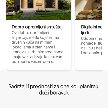
Dobro opremljeni smještaji
Digitalni noma
ljudi
Ovi dobro opremljeni
smještaji, među kojima ima
Udobni smještaj
drvenih kuća na mirnim
nomade i ljude 
lokacijama u planinama i
daljinu s bežič
stanova u urbanim sredinama,
i posebnim pro
imaju sve sadržaje koji su vam
potrebni u vašem domu.
Sadržaji i prednosti za one koji planiraju
duži boravak