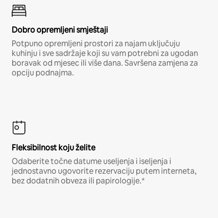
Dobro opremljeni smještaji
Potpuno opremljeni prostori za najam uključuju
kuhinju i sve sadržaje koji su vam potrebni za ugodan
boravak od mjesec ili više dana. Savršena zamjena za
opciju podnajma.
Fleksibilnost koju želite
Odaberite točne datume useljenja i iseljenja i
jednostavno ugovorite rezervaciju putem interneta,
bez dodatnih obveza ili papirologije.*