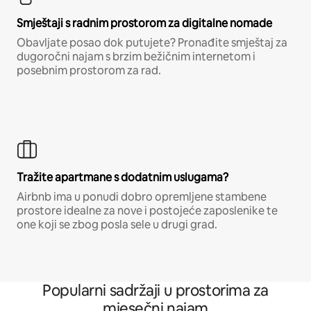
Smještaji s radnim prostorom za digitalne nomade
Obavljate posao dok putujete? Pronađite smještaj za
dugoročni najam s brzim bežičnim internetom i
posebnim prostorom za rad.
Tražite apartmane s dodatnim uslugama?
Airbnb ima u ponudi dobro opremljene stambene
prostore idealne za nove i postojeće zaposlenike te
one koji se zbog posla sele u drugi grad.
Popularni sadržaji u prostorima za
mjesečni najam