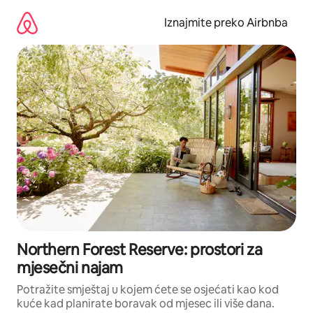
Prijeđi
na
Iznajmite preko Airbnba
sadržaj
Northern Forest Reserve: prostori za
mjesečni najam
Potražite smještaj u kojem ćete se osjećati kao kod
kuće kad planirate boravak od mjesec ili više dana.