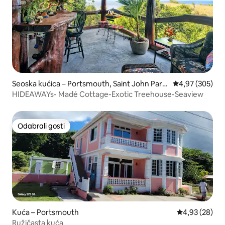
Seoska kućica – Portsmouth, Saint John Paris
Prosječna ocjen
4,97 (305)
h, DM
HIDEAWAYs- Madé Cottage-Exotic Treehouse-Seaview
Odabrali gosti
Odabrali gosti
Kuća – Portsmouth
Prosječna ocje
4,93 (28)
Ružičasta kuća