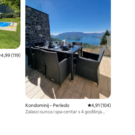
rosječna ocjena: 4,99/5, recenzija: 119
4,99 (119)
Kondominij – Perledo
Prosječna ocjena: 4,91/
4,91 (104)
Zalasci sunca i spa centar s 4 godišnja
doba