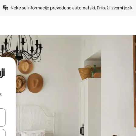
Neke su informacije prevedene automatski. 
Prikaži izvorni jezik
ji
s
dati koristeći se strelicama prema gore i prema dolje, kao i dodirom i