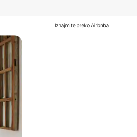
Iznajmite preko Airbnba
li prelaskom prstom po zaslonu.