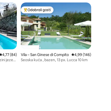
Odabrali gosti
Među najviše rangiranima s oznakom „Odabrali gosti”
Prosječna ocjena: 4,77/5, recenzija: 84
4,77 (84)
Vila – San Ginese di Compito
Prosječna ocjena: 4,99/
4,99 (146)
zini jezera
Seoska kuća , bazen, 13 px. Lucca 10 km