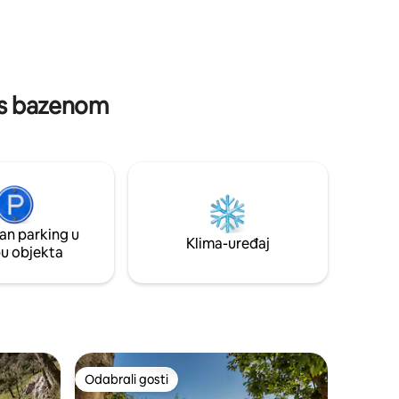
hladnom vodom, prostor za opuštanje,
gim
XXL beskonačni vrtlog, bazen. CrossFit
nutku”.
Box – teretana.
unajmiti
s.
a s bazenom
an parking u
Klima-uređaj
pu objekta
Odabrali gosti
nakom „Odabrali gosti”
Odabrali gosti