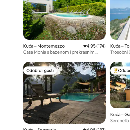
Kuća – Montemezzo
Prosječna ocjena: 4,95/5
4,95 (174)
Kuća – To
Casa Monia s bazenom i prekrasnim
Trosobni O
pogledom na jezero Como
Lavanda
Odabrali gosti
Odabra
Odabrali gosti
Među naj
Kuća – Ga
Serenella
Kuća – Sermerio
Prosječna ocjena: 4,96/5
4,96 (137)