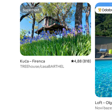
Superhost
Odabra
Superhost
Među naj
Kuća – Firenca
Prosječna ocjena: 4,88/5
4,88 (818)
TREEhouse/casaBARTHEL
Loft – Ol
Novi baze