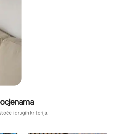
m ocjenama
toće i drugih kriterija.