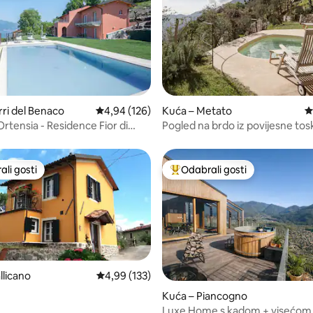
, recenzija: 174
rri del Benaco
Prosječna ocjena: 4,94/5, recenzija: 126
4,94 (126)
Kuća – Metato
P
rtensia - Residence Fior di
Pogled na brdo iz povijesne to
kuće
li gosti
Odabrali gosti
više rangiranima s oznakom „Odabrali gosti”
Među najviše rangiranima s oz
llicano
Prosječna ocjena: 4,99/5, recenzija: 133
4,99 (133)
Kuća – Piancogno
Luxe Home s kadom + visećo
, recenzija: 137