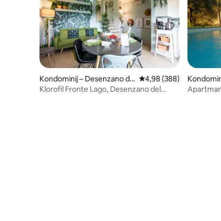
Kondominij – Desenzano de
Prosječna ocjena: 4,98/5
4,98 (388)
Kondomini
l Garda
Klorofil Fronte Lago, Desenzano del
Apartman 
Garda
minuta od