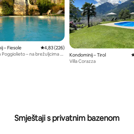
, recenzija: 388
j – Fiesole
Prosječna ocjena: 4,83/5, recenzija: 226
4,83 (226)
Poggiolieto – na brežuljcima 10
Kondominij – Tirol
P
 centra grada
Villa Corazza
Smještaji s privatnim bazenom