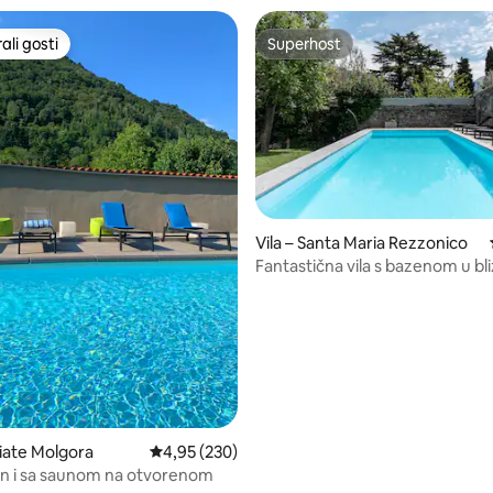
li gosti
Superhost
više rangiranima s oznakom „Odabrali gosti”
Superhost
Vila – Santa Maria Rezzonico
Fantastična vila s bazenom u bli
, recenzija: 818
Menaggio Como
giate Molgora
Prosječna ocjena: 4,95/5, recenzija: 230
4,95 (230)
n i sa saunom na otvorenom