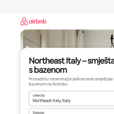
Prijeđi
na
sadržaj
Northeast Italy – smješta
s bazenom
Pronađite i rezervirajte jedinstvene smještaje 
bazenom na Airbnbu
Lokacija
Kada budu dostupni rezultati, moći ćete ih pregle
Dolazak