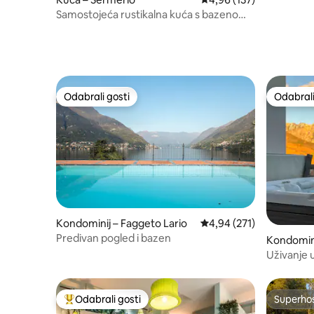
Samostojeća rustikalna kuća s bazenom
za najviše 8 osoba
Odabrali gosti
Odabrali
Odabrali gosti
Odabrali
Kondominij – Faggeto Lario
Prosječna ocjena: 4,94/5
4,94 (271)
Predivan pogled i bazen
Kondomini
Uživanje 
Odabrali gosti
Superho
Među najviše rangiranima s oznakom „Odabrali gosti”
Superho