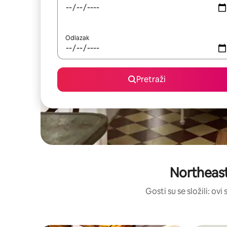
Odlazak
Pretraži
Northeast
Gosti su se složili: ov