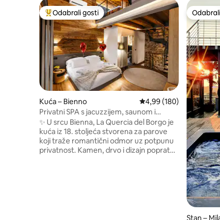
Odabrali gosti
Odabrali
Među najviše rangiranima s oznakom „Odabrali gosti”
Odabrali
Kuća – Bienno
Prosječna ocjena: 4,99/5
4,99 (180)
Privatni SPA s jacuzzijem, saunom i
pogledom na Alpe Luxury Home
✨ U srcu Bienna, La Quercia del Borgo je
kuća iz 18. stoljeća stvorena za parove
koji traže romantični odmor uz potpunu
privatnost. Kamen, drvo i dizajn popratni
su elementi privatnog SPA centra
otvorenog 24 sata s jacuzzijem, finskom
saunom i pogledom na Alpe. Apartman s
bračnim krevetom 🛏️ i privatnom
kupaonicom 75-inčni📺pametni TV
Memorijski krevet 🛋️ kauč 🍷 Kuhinja i
vinski podrum 🌄 Krovna terasa Brza 📶
Stan – Mi