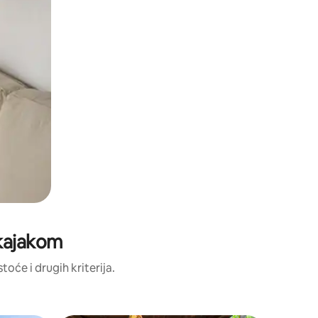
s kajakom
toće i drugih kriterija.