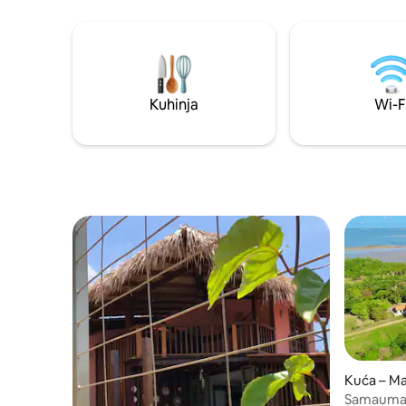
polazište za izlete u Boyacu i
visećom l
Cundinamarku, a na samo nekoliko
toplom v
minuta udaljenosti možete uživati u
prostorom z
jedrenju, planinarenju, vožnji kajakom,
hladnjaka
skijanju, penjanju po stijenama itd. To je
ujedno i jedini objekt koji pruža privatni
Kuhinja
Wi-F
pristup jezeru.
Kuća – M
Samaum