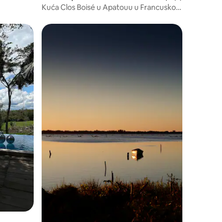
Kuća Clos Boisé u Apatouu u Francuskoj
Gvajani