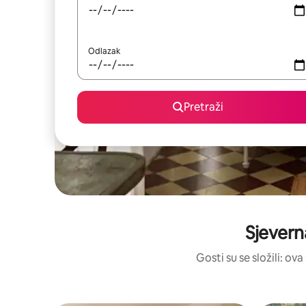
Odlazak
Pretraži
Sjeverna
Gosti su se složili: ov