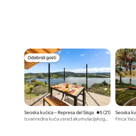
Odabrali gosti
Odabrali gosti
Seoska kućica – Represa del Sisga
Prosječna ocjena: 5
5 (21)
Seoska ku
Izvanredna kuća usred akumulacijskog
Finca Yac
jezera