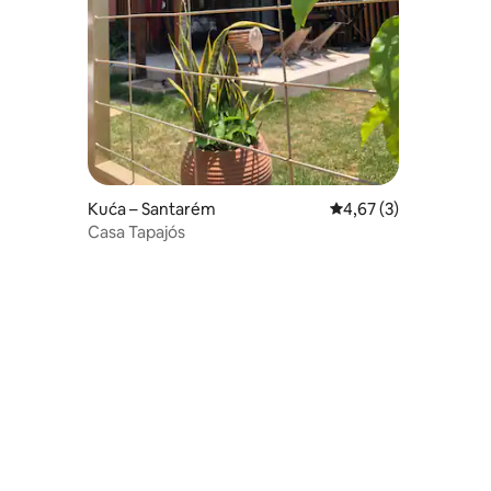
Kuća – Santarém
Prosječna ocjena: 4,67
4,67 (3)
Casa Tapajós