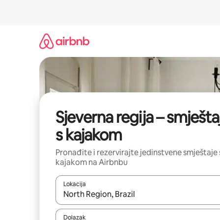
Prijeđi
na
sadržaj
Sjeverna regija – smještaj
s kajakom
Pronađite i rezervirajte jedinstvene smještaje 
kajakom na Airbnbu
Lokacija
Kada budu dostupni rezultati, moći ćete ih pregle
Dolazak