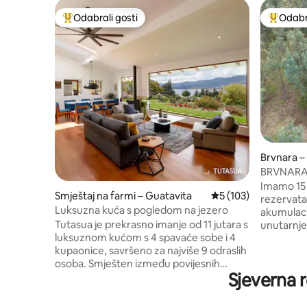
Odabrali gosti
Odabra
Među najviše rangiranima s oznakom „Odabrali gosti”
Među naj
Brvnara –
BRVNARA 
GUATAVI
Imamo 15 
Smještaj na farmi – Guatavita
Prosječna ocjena: 5/5
5 (103)
rezervata
Luksuzna kuća s pogledom na jezero
akumulaci
Tutasua je prekrasno imanje od 11 jutara s
unutarnje
luksuznom kućom s 4 spavaće sobe i 4
aktivnosti, s
kupaonice, savršeno za najviše 9 odraslih
za žalbe, 
osoba. Smješten između povijesnih
partnera ili s
Sjeverna r
Guatavite i Sesquilea, udaljen je 1 1/4 sata
u miru i privatnos
od Bogote i unutar njezina diplomatskog
sadržaji
sigurnosnog prstena. Savršeno je
kuhinjom