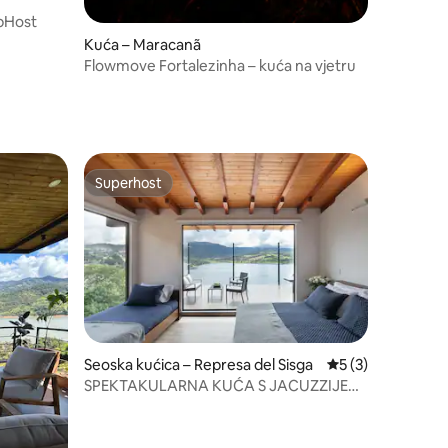
pHost
Kuća – Maracanã
Flowmove Fortalezinha – kuća na vjetru
Superhost
Superhost
Seoska kućica – Represa del Sisga
Prosječna ocjena: 
5 (3)
SPEKTAKULARNA KUĆA S JACUZZIJEM
U SISGA