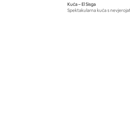
Kuća – El Sisga
Spektakularna kuća s nevjeroja
pogledom na Sisgu
/5, recenzija: 3