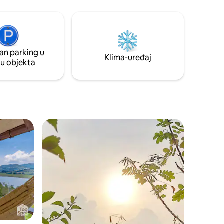
nglom,
spavaćoj sobi = 380,00 R$ 2 osobe u 2
bla i još
spavaće sobe = 530,00 R$ 3 osobe u 2
spavaće sobe = 580,00 R$
an parking u
Klima-uređaj
pu objekta