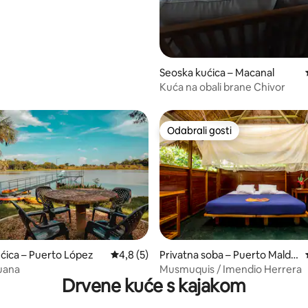
Seoska kućica – Macanal
Kuća na obali brane Chivor
Odabrali gosti
Odabrali gosti
/5, recenzija: 21
ćica – Puerto López
Prosječna ocjena: 4,8/5, recenzija: 5
4,8 (5)
Privatna soba – Puerto Maldo
nado
uana
Musmuquis / Imendio Herrera
Drvene kuće s kajakom