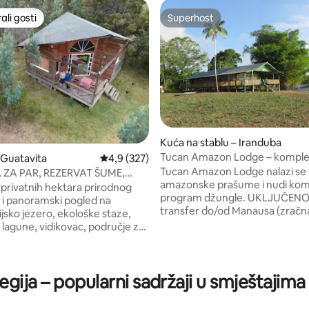
li gosti
Superhost
više rangiranima s oznakom „Odabrali gosti”
Superhost
Kuća na stablu – Iranduba
Tucan Amazon Lodge – komple
 Guatavita
Prosječna ocjena: 4,9/5, recenzija: 327
4,9 (327)
program u džungli
Tucan Amazon Lodge nalazi se 
ZA PAR, REZERVAT ŠUME,
amazonske prašume i nudi kom
TA
privatnih hektara prirodnog
, recenzija: 103
program džungle. UKLJUČENO: privatni
 i panoramski pogled na
transfer do/od Manausa (zračn
jsko jezero, ekološke staze,
luka/hotel), svi obroci, svakodne
 lagune, vidikovac, područje za
u džungli, Smještaj u rustikalni
lackline i parkiralište. Idealno
brvnarama s klima-uređajem i 
godišnjicu, iznenaditi svog
kupaonicom. NIJE UKLJUČEN
e samo odmoriti Uživat ćete
(obavezno dodatno): vodič za eng
egija – popularni sadržaji u smještajim
ti Opremljen svim
španjolski jezik. Atrakcije: ružičasti dupini,
ma, mrežom za katamarane,
Caimans, Piranha ribolov, lokal
, bračnim krevetom, balkonom,