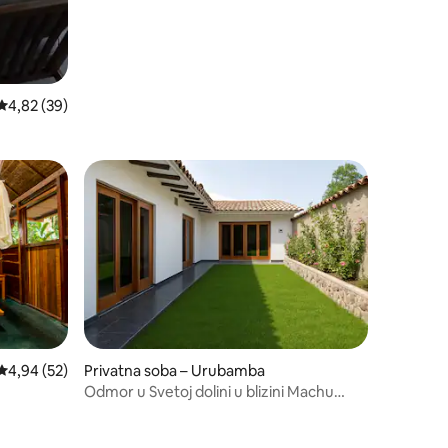
Prosječna ocjena: 4,82/5, recenzija: 39
4,82 (39)
Prosječna ocjena: 4,94/5, recenzija: 52
4,94 (52)
Privatna soba – Urubamba
Odmor u Svetoj dolini u blizini Machu
Picchua