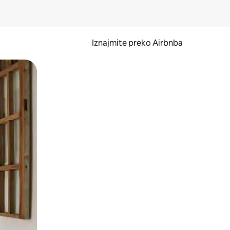
Iznajmite preko Airbnba
li prelaskom prstom po zaslonu.