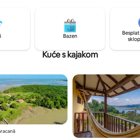
zajednica, Indijanci, šetnja džu
ežaljkom, kupaonicom, tušem s
majmuni, Sloths, mega velika sta
odom, glazbenim uređajem,
mnogo toga.
a vatru s roštiljem Nema
Besplat
i
Bazen
sklo
Kuće s kajakom
aracanã
a