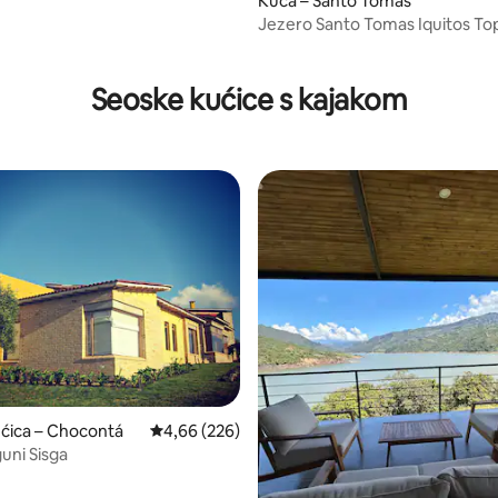
Kuća – Santo Tomás
Jezero Santo Tomas Iquitos To
Seoske kućice s kajakom
ćica – Chocontá
Prosječna ocjena: 4,66/5, recenzija: 226
4,66 (226)
uni Sisga