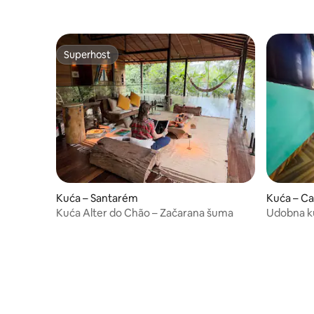
Superhost
Superhost
Kuća – Santarém
Kuća – C
Kuća Alter do Chão – Začarana šuma
Udobna k