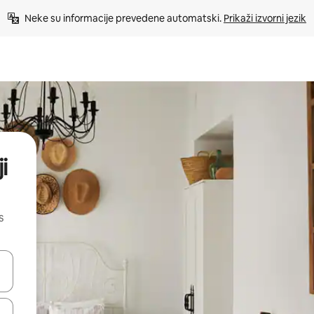
Neke su informacije prevedene automatski. 
Prikaži izvorni jezik
i
s
dati koristeći se strelicama prema gore i prema dolje, kao i dodirom i