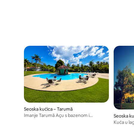
Seoska kućica – Tarumã
Imanje Tarumã Açu s bazenom i
Seoska ku
prirodnim jezerom
Kuća u lag