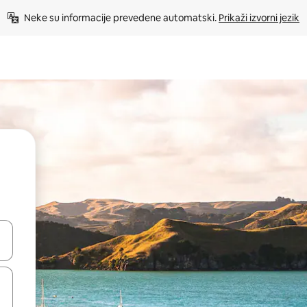
Neke su informacije prevedene automatski. 
Prikaži izvorni jezik
dati koristeći se strelicama prema gore i prema dolje, kao i dodirom i