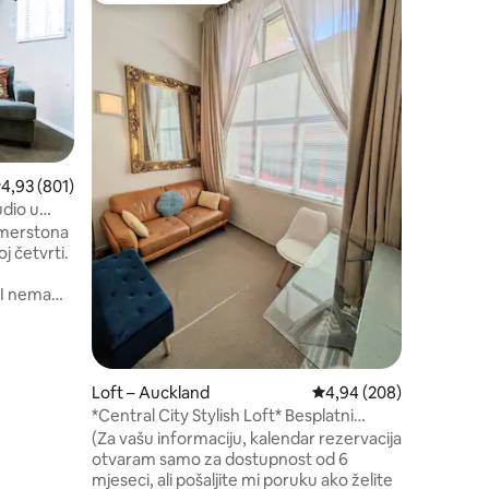
Samostaln
Dobro došl
Greg. Imamo samostalni stan na katu na
mirnoj lo
na južnom
toplom sm
ima brač
boravku 
kat. Otvo
rosječna ocjena: 4,93/5, recenzija: 801
4,93 (801)
za kuhan
dio u
prijenos
lmerstona
raspolaga
j četvrti.
udaljen j
bicikliza
LI nema
za vaše bi
 Ima
lo za
 tanjure,
je, malu
Loft – Auckland
Prosječna ocjena: 4,94/
4,94 (208)
ak,
*Central City Stylish Loft* Besplatni
jeko.
neograničeni Wi-Fi
(Za vašu informaciju, kalendar rezervacija
čen.
otvaram samo za dostupnost od 6
mjeseci, ali pošaljite mi poruku ako želite
aze