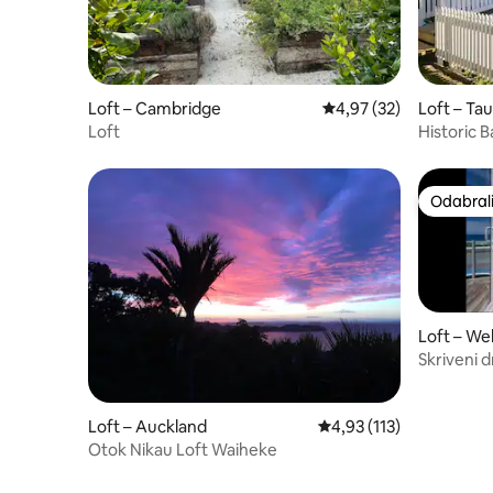
Loft – Cambridge
Prosječna ocjena: 4,97/
4,97 (32)
Loft – Ta
Loft
Historic B
Odabrali
Odabrali
Loft – We
Skriveni d
Loft – Auckland
Prosječna ocjena: 4,93/5
4,93 (113)
Otok Nikau Loft Waiheke