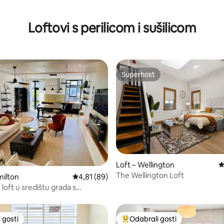
Loftovi s perilicom i sušilicom
Superhost
Superhost
Loft – Wellington
P
The Wellington Loft
, recenzija: 105
milton
Prosječna ocjena: 4,81/5, recenzija: 89
4,81 (89)
loft u središtu grada s
tem!
 gosti
Odabrali gosti
 gosti
Među najviše rangiranima s oz