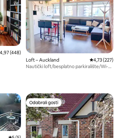
rosječna ocjena: 4,97/5, recenzija: 448
4,97 (448)
Loft – Auckland
Prosječna ocjena: 4,73/
4,73 (227)
Nautički loft/besplatno parkiralište/Wi-
Fi/Netflix
Odabrali gosti
Odabrali gosti
Prosječna ocjena: 5/5, recenzija: 5
5 (5)