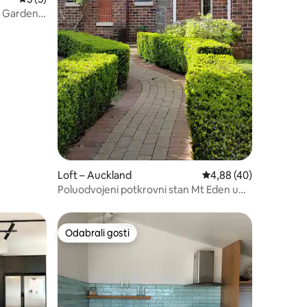
on Garden
Loft – Auckland
Prosječna ocjena: 4,88
4,88 (40)
Poluodvojeni potkrovni stan Mt Eden u
kući s poviješću
Odabrali gosti
Odabrali gosti