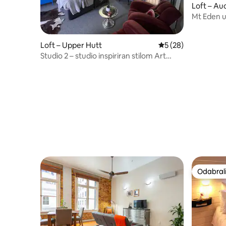
Loft – Au
Mt Eden u 
stan)
Loft – Upper Hutt
Prosječna ocjena: 5/
5 (28)
Studio 2 – studio inspiriran stilom Art
Deco
Odabrali
Odabrali