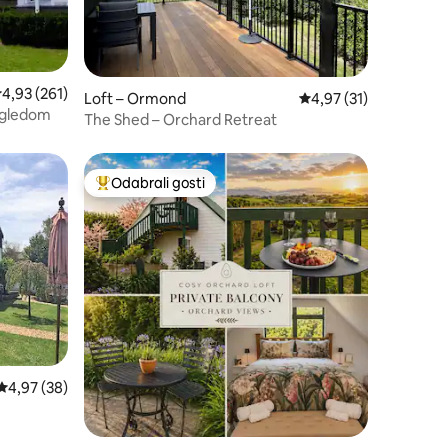
rosječna ocjena: 4,93/5, recenzija: 261
4,93 (261)
Loft – Ormond
Prosječna ocjena: 4,97
4,97 (31)
pogledom
The Shed – Orchard Retreat
Odabrali gosti
nakom „Odabrali gosti”
Među najviše rangiranima s oznakom „Odabrali gosti”
Prosječna ocjena: 4,97/5, recenzija: 38
4,97 (38)