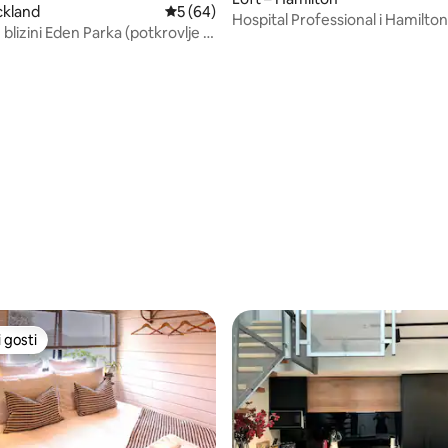
ckland
Prosječna ocjena: 5/5, recenzija: 64
5 (64)
Hospital Professional i Hamilt
blizini Eden Parka (potkrovlje –
Retreat
5, recenzija: 28
 gosti
 gosti