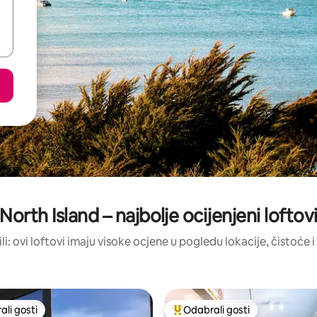
North Island – najbolje ocijenjeni loftov
ili: ovi loftovi imaju visoke ocjene u pogledu lokacije, čistoće i 
li gosti
Odabrali gosti
više rangiranima s oznakom „Odabrali gosti”
Među najviše rangiranima s oz