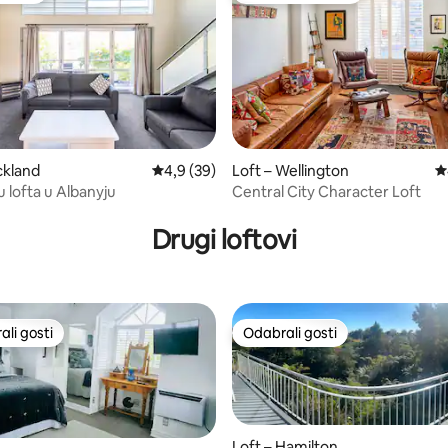
, recenzija: 152
ckland
Prosječna ocjena: 4,9/5, recenzija: 39
4,9 (39)
Loft – Wellington
P
lu lofta u Albanyju
Central City Character Loft
Drugi loftovi
li gosti
Odabrali gosti
više rangiranima s oznakom „Odabrali gosti”
Odabrali gosti
Loft – Hamilton