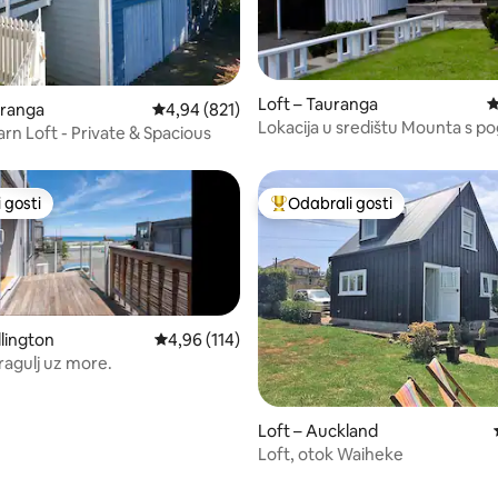
Loft – Tauranga
P
5, recenzija: 32
uranga
Prosječna ocjena: 4,94/5, recenzija: 821
4,94 (821)
Lokacija u središtu Mounta s 
arn Loft - Private & Spacious
 gosti
Odabrali gosti
 gosti
Među najviše rangiranima s oz
llington
Prosječna ocjena: 4,96/5, recenzija: 114
4,96 (114)
ragulj uz more.
, recenzija: 113
Loft – Auckland
Loft, otok Waiheke