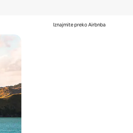
Iznajmite preko Airbnba
li prelaskom prstom po zaslonu.