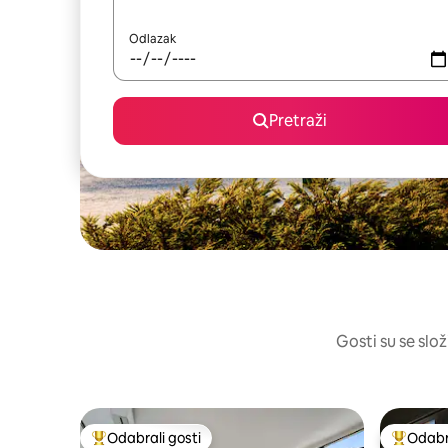
Odlazak
Pretraži
Gosti su se slož
Odabrali gosti
Odabra
Među najviše rangiranima s oznakom „Odabrali gosti”
Među naj