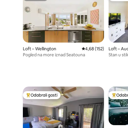
Loft – Wellington
Prosječna ocjena: 4,68/5
4,68 (152)
Loft – Au
Pogled na more iznad Seatouna
Stan u sti
Odabrali gosti
Odabra
Među najviše rangiranima s oznakom „Odabrali gosti”
Među naj