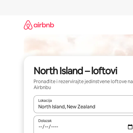
Prijeđi
na
sadržaj
North Island – loftovi
Pronađite i rezervirajte jedinstvene loftove na
Airbnbu
Lokacija
Kada budu dostupni rezultati, moći ćete ih pregle
Dolazak