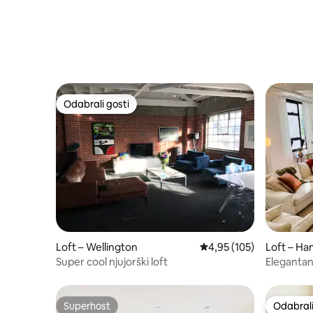
Odabrali gosti
Odabrali gosti
Loft – Wellington
Prosječna ocjena: 4,95/5
4,95 (105)
Loft – Ha
Super cool njujorški loft
Elegantan 
parkirališ
Superhost
Odabrali
Superhost
Odabrali