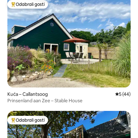
Odabrali gosti
Među najviše rangiranima s oznakom „Odabrali gosti”
Kuća – Callantsoog
Prosječna o
5 (44)
Prinsenland aan Zee – Stable House
Odabrali gosti
Među najviše rangiranima s oznakom „Odabrali gosti”