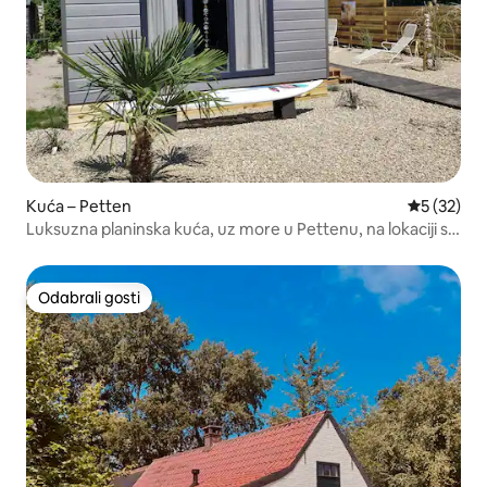
Kuća – Petten
Prosječna 
5 (32)
Luksuzna planinska kuća, uz more u Pettenu, na lokaciji s
5*
Odabrali gosti
Odabrali gosti