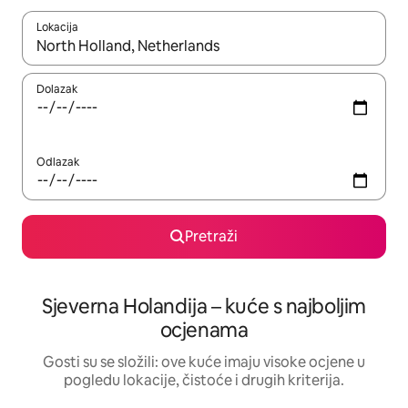
Lokacija
Kada budu dostupni rezultati, moći ćete ih pregledati koristeći
Dolazak
Odlazak
Pretraži
Sjeverna Holandija – kuće s najboljim
ocjenama
Gosti su se složili: ove kuće imaju visoke ocjene u
pogledu lokacije, čistoće i drugih kriterija.