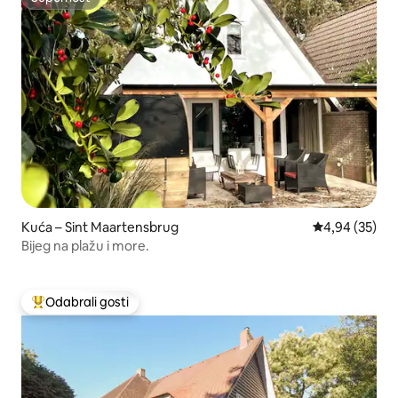
Superhost
Kuća – Sint Maartensbrug
Prosječna ocje
4,94 (35)
Bijeg na plažu i more.
Odabrali gosti
Među najviše rangiranima s oznakom „Odabrali gosti”