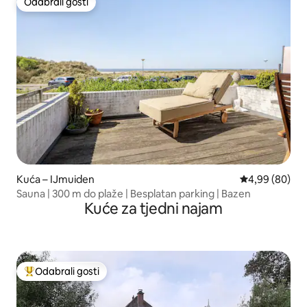
Odabrali gosti
Odabrali gosti
Kuća – IJmuiden
Prosječna ocje
4,99 (80)
Sauna | 300 m do plaže | Besplatan parking | Bazen
Kuće za tjedni najam
Odabrali gosti
Među najviše rangiranima s oznakom „Odabrali gosti”