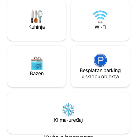
Dvadesetak kilome
kleine maar fijne privétuin. Opustite se,
Amsterdama. Aut
oporavite, lutajte, biciklom do mora,
povezan. Postupak
plešite s valovima, uživajte.
Udobna prilika za 
Kuhinja
Wi-Fi
Besplatan parking
Bazen
u sklopu objekta
Klima-uređaj