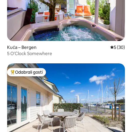
Kuća – Bergen
Prosječna o
5 (30)
5 O'Clock Somewhere
Odabrali gosti
Među najviše rangiranima s oznakom „Odabrali gosti”