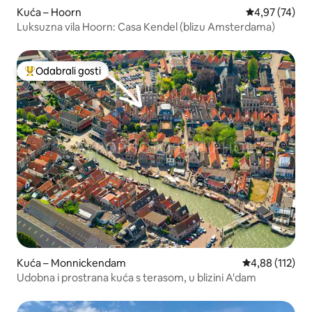
Kuća – Hoorn
Prosječna ocje
4,97 (74)
Luksuzna vila Hoorn: Casa Kendel (blizu Amsterdama)
Odabrali gosti
Među najviše rangiranima s oznakom „Odabrali gosti”
Kuća – Monnickendam
Prosječna ocjen
4,88 (112)
Udobna i prostrana kuća s terasom, u blizini A'dam