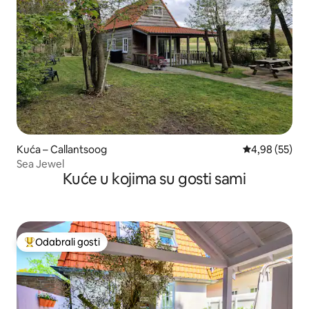
Kuća – Callantsoog
Prosječna ocje
4,98 (55)
Sea Jewel
Kuće u kojima su gosti sami
Odabrali gosti
Među najviše rangiranima s oznakom „Odabrali gosti”