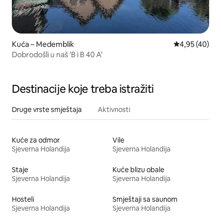
Kuća – Medemblik
Prosječna ocje
4,95 (40)
Dobrodošli u naš 'B i B 40 A'
Destinacije koje treba istražiti
Druge vrste smještaja
Aktivnosti
Kuće za odmor
Vile
Sjeverna Holandija
Sjeverna Holandija
Staje
Kuće blizu obale
Sjeverna Holandija
Sjeverna Holandija
Hosteli
Smještaji sa saunom
Sjeverna Holandija
Sjeverna Holandija