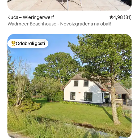
Kuća – Wieringerwerf
Prosječna ocje
4,98 (81)
Wadmeer Beachhouse - Novoizgrađena na obali!
Odabrali gosti
Među najviše rangiranima s oznakom „Odabrali gosti”