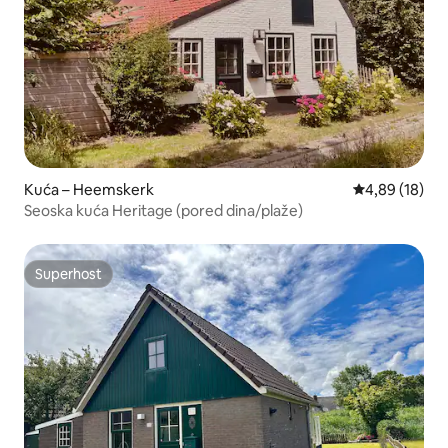
Kuća – Heemskerk
Prosječna ocje
4,89 (18)
Seoska kuća Heritage (pored dina/plaže)
Superhost
Superhost