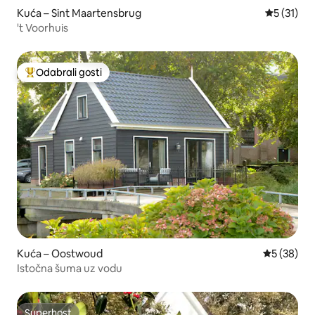
Kuća – Sint Maartensbrug
Prosječna 
5 (31)
't Voorhuis
Odabrali gosti
Među najviše rangiranima s oznakom „Odabrali gosti”
Kuća – Oostwoud
Prosječna o
5 (38)
Istočna šuma uz vodu
Superhost