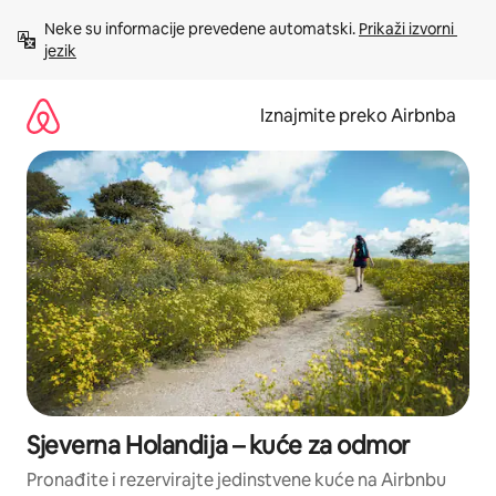
Prijeđi
Neke su informacije prevedene automatski. 
Prikaži izvorni 
na
jezik
sadržaj
Iznajmite preko Airbnba
Sjeverna Holandija – kuće za odmor
Pronađite i rezervirajte jedinstvene kuće na Airbnbu