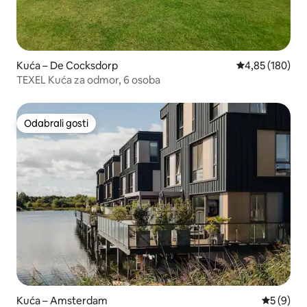
Kuća – De Cocksdorp
Prosječna ocjen
4,85 (180)
TEXEL Kuća za odmor, 6 osoba
Odabrali gosti
Odabrali gosti
Kuća – Amsterdam
Prosječna
5 (9)