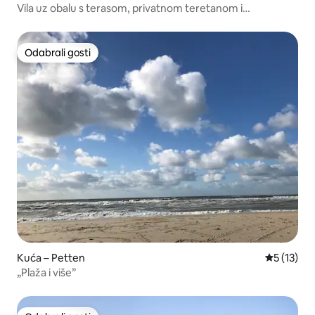
Vila uz obalu s terasom, privatnom teretanom i
parkiralištem
Odabrali gosti
Odabrali gosti
Kuća – Petten
Prosječna 
5 (13)
„Plaža i više”