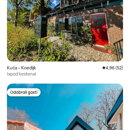
Kuća – Koedijk
Prosječna ocje
4,96 (52)
Ispod kestena!
Odabrali gosti
Odabrali gosti