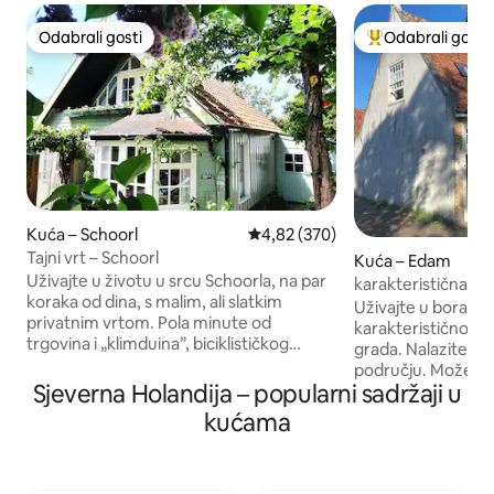
Odabrali gosti
Odabrali gosti
Odabrali gosti
Među najviše ran
Kuća – Schoorl
Prosječna ocjena: 4,82/5, recenzi
4,82 (370)
Tajni vrt – Schoorl
Kuća – Edam
Uživajte u životu u srcu Schoorla, na par
karakteristična ku
koraka od dina, s malim, ali slatkim
sobe, besplatan pa
Uživajte u boravk
privatnim vrtom. Pola minute od
karakterističnom 
trgovina i „klimduina”, biciklističkog
grada. Nalazite se
centra i slastičarnice. 6 minuta vožnje od
području. Možete 
umjetničkog sela Bergen. Priroda poziva,
Sjeverna Holandija – popularni sadržaji u
(Markermeer) i zapl
budi i uživa u onome što jest. Opustite
restorani, poznata 
kućama
se, obnovite, upoznajte prirodu,
možete unajmiti br
pomirišite more, plešite s valovima,
čajne kanale. Na 
uživajte. Ontdek Schoorl, een liedje
posjetiti prekrasna 
verwijderd van de duinen, met een