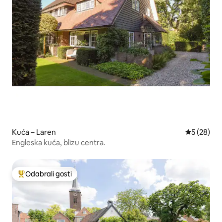
Kuća – Laren
Prosječna o
5 (28)
Engleska kuća, blizu centra.
Odabrali gosti
Među najviše rangiranima s oznakom „Odabrali gosti”