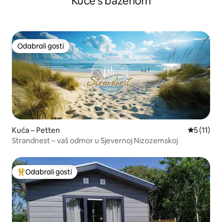
Kuće s bazenom
Odabrali gosti
Odabrali gosti
Kuća – Petten
Prosječna 
5 (11)
Strandnest – vaš odmor u Sjevernoj Nizozemskoj
Odabrali gosti
Među najviše rangiranima s oznakom „Odabrali gosti”