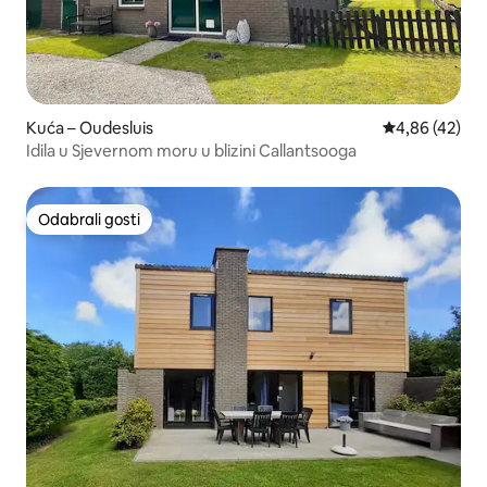
Kuća – Oudesluis
Prosječna ocje
4,86 (42)
Idila u Sjevernom moru u blizini Callantsooga
Odabrali gosti
Odabrali gosti