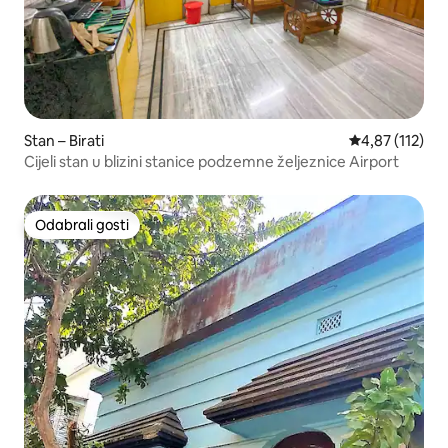
Stan – Birati
Prosječna ocjen
4,87 (112)
Cijeli stan u blizini stanice podzemne željeznice Airport
Odabrali gosti
Odabrali gosti