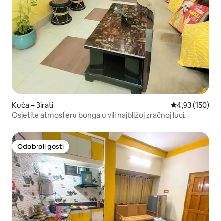
Kuća – Birati
Prosječna ocjen
4,93 (150)
Osjetite atmosferu bonga u vili najbližoj zračnoj luci.
Odabrali gosti
Odabrali gosti