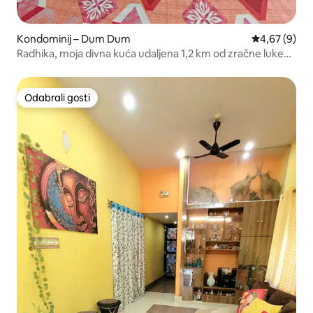
Kondominij – Dum Dum
Prosječna ocj
4,67 (9)
Radhika, moja divna kuća udaljena 1,2 km od zračne luke
1no
Odabrali gosti
Odabrali gosti