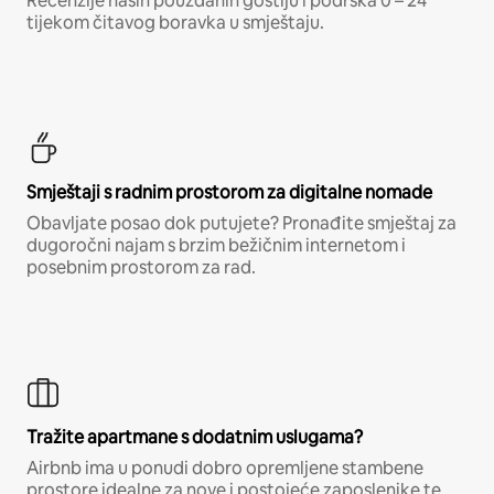
Recenzije naših pouzdanih gostiju i podrška 0 – 24
tijekom čitavog boravka u smještaju.
Smještaji s radnim prostorom za digitalne nomade
Obavljate posao dok putujete? Pronađite smještaj za
dugoročni najam s brzim bežičnim internetom i
posebnim prostorom za rad.
Tražite apartmane s dodatnim uslugama?
Airbnb ima u ponudi dobro opremljene stambene
prostore idealne za nove i postojeće zaposlenike te