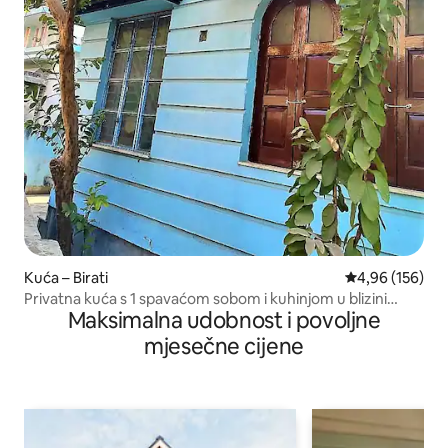
Kuća – Birati
Prosječna ocjen
4,96 (156)
Privatna kuća s 1 spavaćom sobom i kuhinjom u blizini
Maksimalna udobnost i povoljne
zračne luke
mjesečne cijene