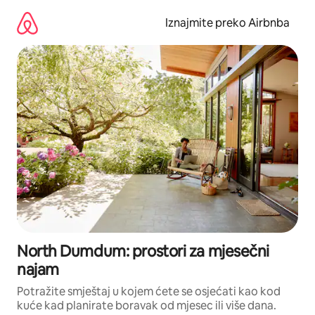
Prijeđi
na
Iznajmite preko Airbnba
sadržaj
North Dumdum: prostori za mjesečni
najam
Potražite smještaj u kojem ćete se osjećati kao kod
kuće kad planirate boravak od mjesec ili više dana.