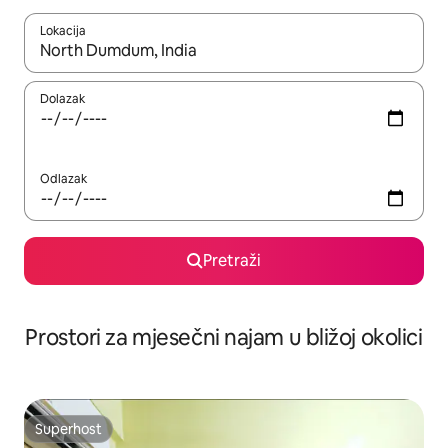
Lokacija
Kada budu dostupni rezultati, moći ćete ih pregledati koristeći
Dolazak
Odlazak
Pretraži
Prostori za mjesečni najam u bližoj okolici
Superhost
Superhost