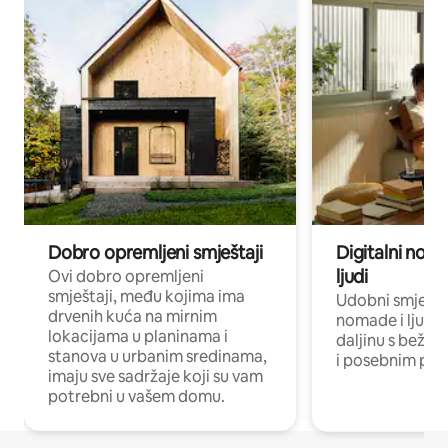
Dobro opremljeni smještaji
Digitalni noma
ljudi
Ovi dobro opremljeni
smještaji, među kojima ima
Udobni smještaj
drvenih kuća na mirnim
nomade i ljude 
lokacijama u planinama i
daljinu s bežič
stanova u urbanim sredinama,
i posebnim pro
imaju sve sadržaje koji su vam
potrebni u vašem domu.