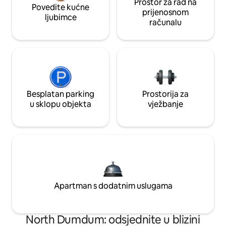
Prostor za rad na
Povedite kućne
prijenosnom
ljubimce
računalu
Besplatan parking
Prostorija za
u sklopu objekta
vježbanje
Apartman s dodatnim uslugama
North Dumdum: odsjednite u blizini