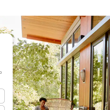
ao
dati koristeći se strelicama prema gore i prema dolje, kao i dodirom i