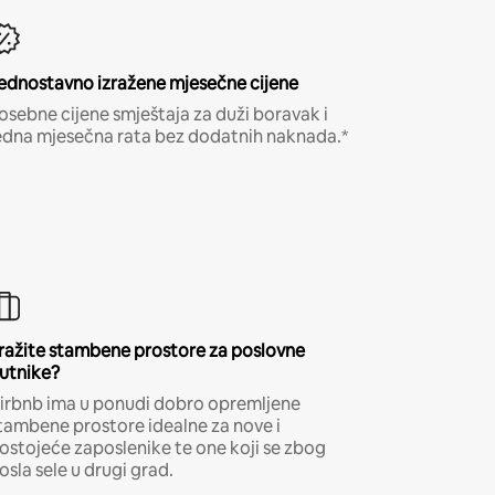
ednostavno izražene mjesečne cijene
osebne cijene smještaja za duži boravak i
edna mjesečna rata bez dodatnih naknada.*
ražite stambene prostore za poslovne
utnike?
irbnb ima u ponudi dobro opremljene
tambene prostore idealne za nove i
ostojeće zaposlenike te one koji se zbog
osla sele u drugi grad.