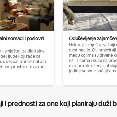
alni nomadi i poslovni
Oduševljenje zajamče
Nekad je smještaj važniji
destinacije. Ovi smještaji
i smještaji za digitalne
među kojima su drvene k
e i ljude koji rade na
na liticama i kuće na bro
nu s bežičnim internetom
mirnom okruženju, obiluj
ebnim prostorom za rad.
jedinstvenim značajkama
ji i prednosti za one koji planiraju duži 