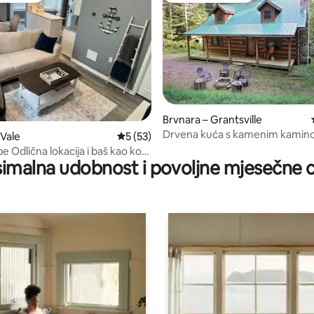
Brvnara – Grantsville
Drvena kuća s kamenim kami
5, recenzija: 86
 Vale
Prosječna ocjena: 5/5, recenzija: 53
5 (53)
e Odlična lokacija i baš kao kod
imalna udobnost i povoljne mjesečne c