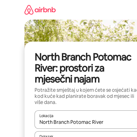
Prijeđi
na
sadržaj
North Branch Potomac
River: prostori za
mjesečni najam
Potražite smještaj u kojem ćete se osjećati k
kod kuće kad planirate boravak od mjesec ili
više dana.
Lokacija
Kada budu dostupni rezultati, moći ćete ih pregle
Dolazak