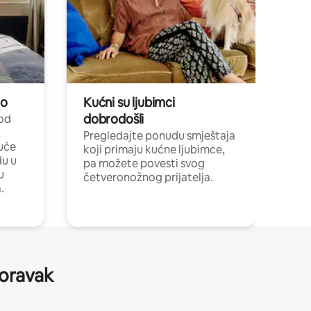
no
Kućni su ljubimci
dobrodošli
 od
,
Pregledajte ponudu smještaja
uće
koji primaju kućne ljubimce,
du u
pa možete povesti svog
u
četveronožnog prijatelja.
.
boravak