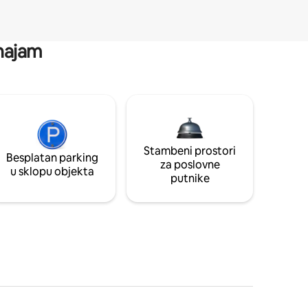
 najam
Stambeni prostori
Besplatan parking
za poslovne
u sklopu objekta
putnike