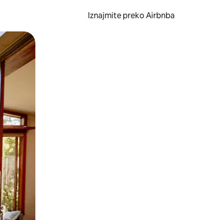
Iznajmite preko Airbnba
li prelaskom prstom po zaslonu.