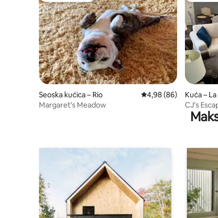
Seoska kućica – Rio
Prosječna ocjena: 4,98/
4,98 (86)
Kuća – La
Margaret's Meadow
CJ's Escap
Maks
kuće