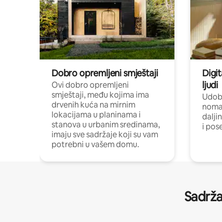
Dobro opremljeni smještaji
Digit
ljudi
Ovi dobro opremljeni
smještaji, među kojima ima
Udobn
drvenih kuća na mirnim
nomad
lokacijama u planinama i
dalji
stanova u urbanim sredinama,
i pos
imaju sve sadržaje koji su vam
potrebni u vašem domu.
Sadrža