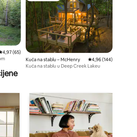
Prosječna ocjena: 4,97/5, recenzija: 65
4,97 (65)
nom
Kuća na stablu – McHenry
Prosječna ocjena: 4,96/
4,96 (144)
Kuća na stablu u Deep Creek Lakeu
ijene