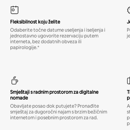
Fleksibilnost koju želite
J
Odaberite točne datume useljenja i iseljenja i
P
jednostavno ugovorite rezervaciju putem
j
interneta, bez dodatnih obveza ili
papirologije.*
Smještaji s radnim prostorom za digitalne
T
nomade
p
Obavljate posao dok putujete? Pronađite
A
smještaj za dugoročni najam s brzim bežičnim
s
internetom i posebnim prostorom za rad.
p
p