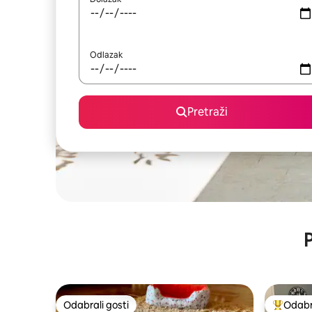
Odlazak
Pretraži
P
Odabrali gosti
Odabra
Odabrali gosti
Među naj