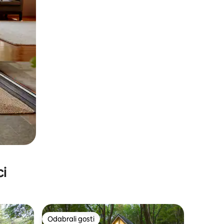
ci
Odabrali gosti
nakom „Odabrali gosti”
Odabrali gosti