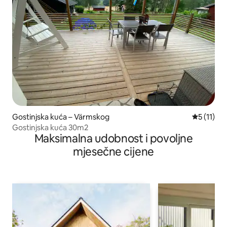
Gostinjska kuća – Värmskog
Prosječna 
5 (11)
Gostinjska kuća 30m2
Maksimalna udobnost i povoljne
mjesečne cijene