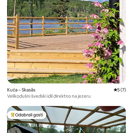
Kuća – Skasås
Prosječna
5 (7)
Velikodušni švedski idil direktno na jezeru
Odabrali gosti
Među najviše rangiranima s oznakom „Odabrali gosti”