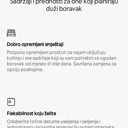
Sadržaji i prednosti za one koji planiraju
duži boravak
Dobro opremljeni smještaji
Potpuno opremljeni prostori za najam uključuju
kuhinju i sve sadržaje koji su vam potrebni za ugodan
boravak od mjesec ili više dana. Savršena zamjena za
opciju podnajma.
Fleksibilnost koju želite
Odaberite točne datume useljenja i iseljenja i
jednostavno ugovorite rezervaciju putem interneta,