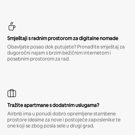
Smještaji s radnim prostorom za digitalne nomade
Obavljate posao dok putujete? Pronađite smještaj za
dugoročni najam s brzim bežičnim internetom i
posebnim prostorom za rad.
Tražite apartmane s dodatnim uslugama?
Airbnb ima u ponudi dobro opremljene stambene
prostore idealne za nove i postojeće zaposlenike te
one koji se zbog posla sele u drugi grad.