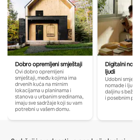
Dobro opremljeni smještaji
Digitalni noma
ljudi
Ovi dobro opremljeni
smještaji, među kojima ima
Udobni smještaj
drvenih kuća na mirnim
nomade i ljude 
lokacijama u planinama i
daljinu s bežič
stanova u urbanim sredinama,
i posebnim pro
imaju sve sadržaje koji su vam
potrebni u vašem domu.