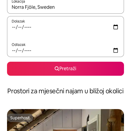
Lokacija
Kada budu dostupni rezultati, moći ćete ih pregledati koristeći
Dolazak
Odlazak
Pretraži
Prostori za mjesečni najam u bližoj okolici
Superhost
Superhost