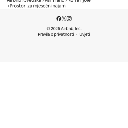
Airbnb
Švedska
Värmland
Norra Fjöle
Prostori za mjesečni najam
© 2026 Airbnb, Inc.
Pravila o privatnosti
Uvjeti