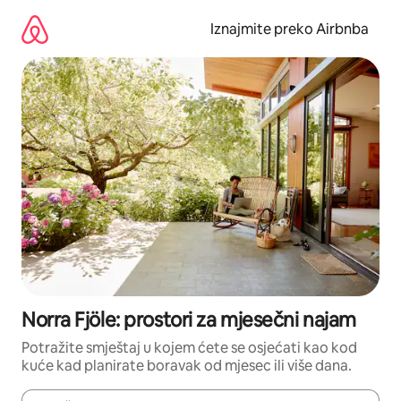
Prijeđi
na
Iznajmite preko Airbnba
sadržaj
Norra Fjöle: prostori za mjesečni najam
Potražite smještaj u kojem ćete se osjećati kao kod
kuće kad planirate boravak od mjesec ili više dana.