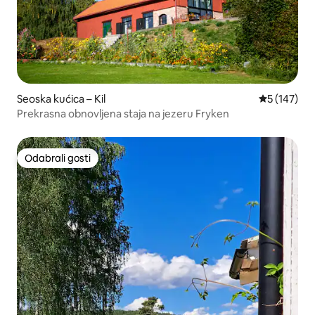
Seoska kućica – Kil
Prosječna oc
5 (147)
Prekrasna obnovljena staja na jezeru Fryken
Odabrali gosti
Odabrali gosti