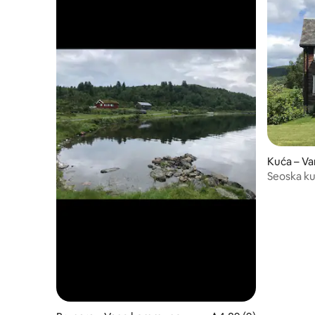
Kuća – V
Seoska ku
u blizini p