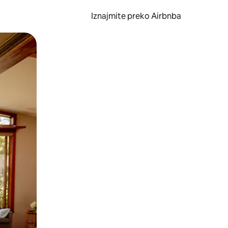
Iznajmite preko Airbnba
li prelaskom prstom po zaslonu.