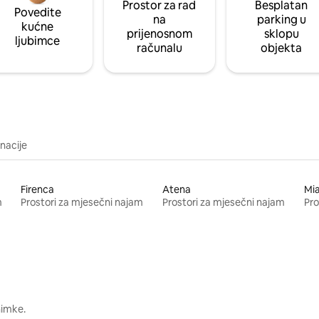
Prostor za rad
Besplatan
Povedite
na
parking u
kućne
prijenosnom
sklopu
ljubimce
računalu
objekta
inacije
Firenca
Atena
Mi
m
Prostori za mjesečni najam
Prostori za mjesečni najam
Pro
nimke.