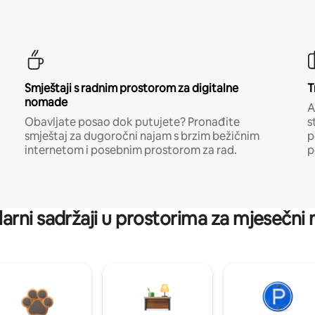
Smještaji s radnim prostorom za digitalne
T
nomade
A
Obavljate posao dok putujete? Pronađite
s
smještaj za dugoročni najam s brzim bežičnim
p
internetom i posebnim prostorom za rad.
p
arni sadržaji u prostorima za mjesečni