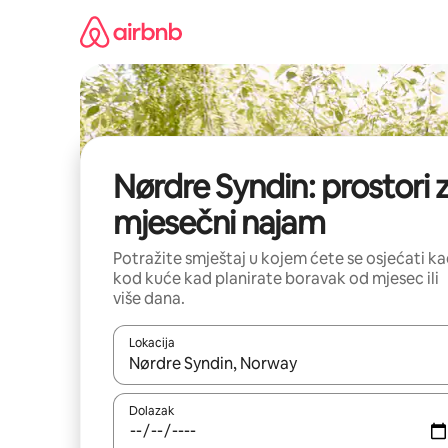
Prijeđi
na
sadržaj
Nørdre Syndin: prostori 
mjesečni najam
Potražite smještaj u kojem ćete se osjećati k
kod kuće kad planirate boravak od mjesec ili
više dana.
Lokacija
Kada budu dostupni rezultati, moći ćete ih pregle
Dolazak