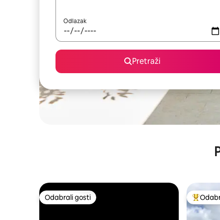
Odlazak
Pretraži
P
Odabrali gosti
Odabra
Odabrali gosti
Među naj