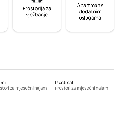
Apartman s
Prostorija za
dodatnim
vježbanje
uslugama
ami
Montreal
stori za mjesečni najam
Prostori za mjesečni najam