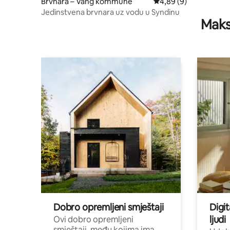
Brvnara – Vang kommune
Prosječna ocjena: 4,89
4,89 (9)
Jedinstvena brvnara uz vodu u Syndinu
Maks
Dobro opremljeni smještaji
Digit
ljudi
Ovi dobro opremljeni
smještaji, među kojima ima