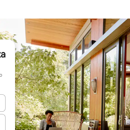
za
ao
dati koristeći se strelicama prema gore i prema dolje, kao i dodirom i