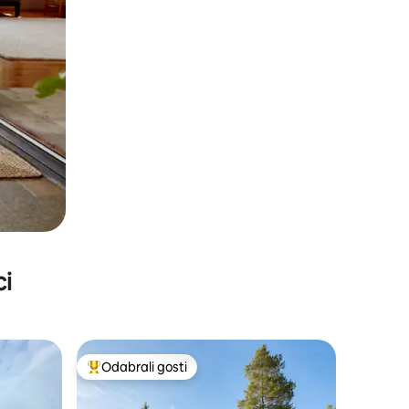
ci
Odabrali gosti
Među najviše rangiranima s oznakom „Odabrali gosti”