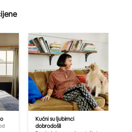
ijene
no
Kućni su ljubimci
dobrodošli
 od
,