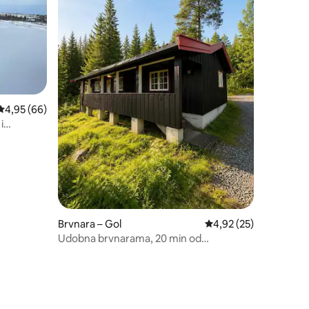
Prosječna ocjena: 4,95/5, recenzija: 66
4,95 (66)
i
Brvnara – Gol
Prosječna ocjena: 4,92
4,92 (25)
Udobna brvnarama, 20 min od
Hemsedala