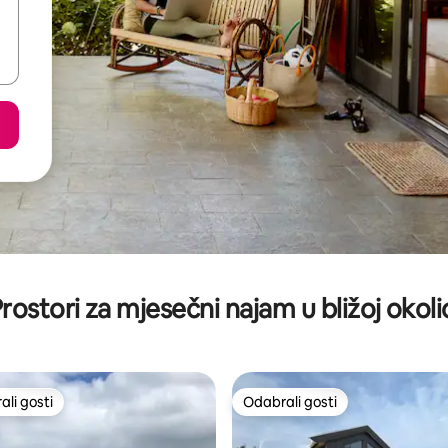
rostori za mjesečni najam u bližoj okoli
li gosti
Odabrali gosti
više rangiranima s oznakom „Odabrali gosti”
Odabrali gosti