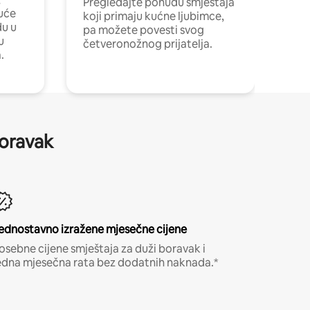
Pregledajte ponudu smještaja
uće
koji primaju kućne ljubimce,
du u
pa možete povesti svog
u
četveronožnog prijatelja.
.
boravak
ednostavno izražene mjesečne cijene
osebne cijene smještaja za duži boravak i
edna mjesečna rata bez dodatnih naknada.*