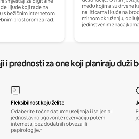
i smještaji za digitalne
među kojima su drvene k
e i ljude koji rade na
na liticama i kuće na bro
nu s bežičnim internetom
mirnom okruženju, obiluj
ebnim prostorom za rad.
jedinstvenim značajkama
ji i prednosti za one koji planiraju duži 
Fleksibilnost koju želite
J
Odaberite točne datume useljenja i iseljenja i
P
jednostavno ugovorite rezervaciju putem
j
interneta, bez dodatnih obveza ili
papirologije.*