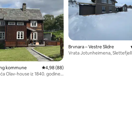
Brvnara – Vestre Slidre
Vrata Jotunheimena, Slettefjell 
Beitostølen
ang kommune
Prosječna ocjena: 4,98/5, recenzija: 88
4,98 (88)
ća Olav-house iz 1840. godine,
lanina