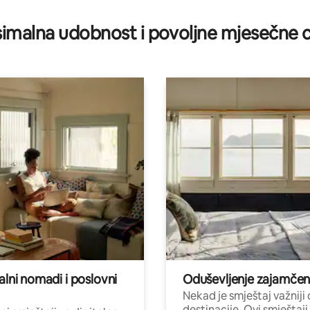
/5, recenzija: 9
imalna udobnost i povoljne mjesečne c
alni nomadi i poslovni
Oduševljenje zajamče
Nekad je smještaj važniji
destinacije. Ovi smještaji