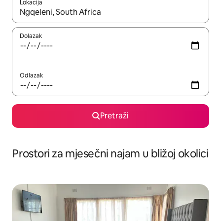
Lokacija
Kada budu dostupni rezultati, moći ćete ih pregledati koristeći
Dolazak
Odlazak
Pretraži
Prostori za mjesečni najam u bližoj okolici