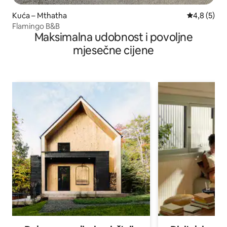
Kuća – Mthatha
Prosječna o
4,8 (5)
Flamingo B&B
Maksimalna udobnost i povoljne
mjesečne cijene