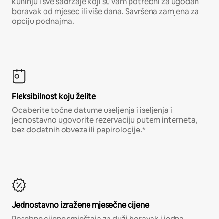
kuhinju i sve sadržaje koji su vam potrebni za ugodan
boravak od mjesec ili više dana. Savršena zamjena za
opciju podnajma.
Fleksibilnost koju želite
Odaberite točne datume useljenja i iseljenja i
jednostavno ugovorite rezervaciju putem interneta,
bez dodatnih obveza ili papirologije.*
Jednostavno izražene mjesečne cijene
Posebne cijene smještaja za duži boravak i jedna