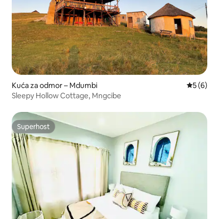
Kuća za odmor – Mdumbi
Prosječna
5 (6)
Sleepy Hollow Cottage, Mngcibe
Superhost
Superhost