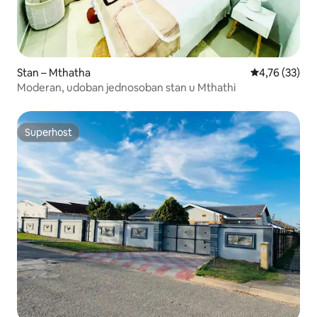
Stan – Mthatha
Prosječna ocje
4,76 (33)
Moderan, udoban jednosoban stan u Mthathi
Superhost
Superhost