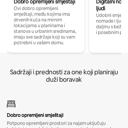
Dobro opremljeni smještaji
Digitalni noma
ljudi
Ovi dobro opremljeni
smještaji, među kojima ima
Udobni smještaj
drvenih kuća na mirnim
nomade i ljude 
lokacijama u planinama i
daljinu s bežič
stanova u urbanim sredinama,
i posebnim pro
imaju sve sadržaje koji su vam
potrebni u vašem domu.
Sadržaji i prednosti za one koji planiraju
duži boravak
Dobro opremljeni smještaji
Potpuno opremljeni prostori za najam uključuju