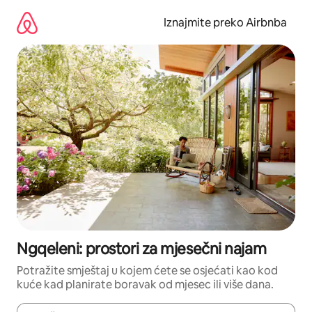
Prijeđi
na
Iznajmite preko Airbnba
sadržaj
Ngqeleni: prostori za mjesečni najam
Potražite smještaj u kojem ćete se osjećati kao kod
kuće kad planirate boravak od mjesec ili više dana.