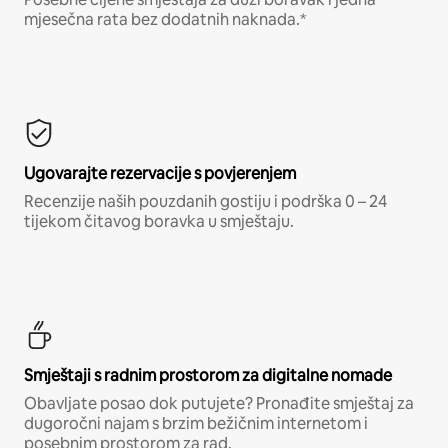
mjesečna rata bez dodatnih naknada.*
Ugovarajte rezervacije s povjerenjem
Recenzije naših pouzdanih gostiju i podrška 0 – 24
tijekom čitavog boravka u smještaju.
Smještaji s radnim prostorom za digitalne nomade
Obavljate posao dok putujete? Pronađite smještaj za
dugoročni najam s brzim bežičnim internetom i
posebnim prostorom za rad.