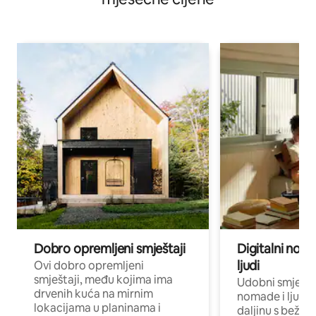
Dobro opremljeni smještaji
Digitalni noma
ljudi
Ovi dobro opremljeni
smještaji, među kojima ima
Udobni smještaj
drvenih kuća na mirnim
nomade i ljude 
lokacijama u planinama i
daljinu s bežič