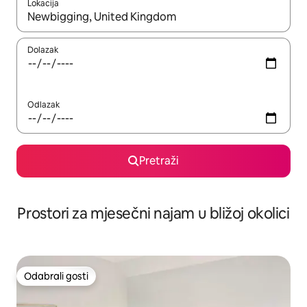
Lokacija
Kada budu dostupni rezultati, moći ćete ih pregledati koristeći
Dolazak
Odlazak
Pretraži
Prostori za mjesečni najam u bližoj okolici
Odabrali gosti
Odabrali gosti