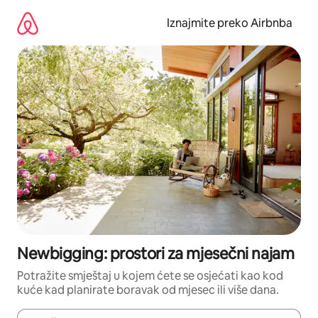
Prijeđi
na
Iznajmite preko Airbnba
sadržaj
Newbigging: prostori za mjesečni najam
Potražite smještaj u kojem ćete se osjećati kao kod
kuće kad planirate boravak od mjesec ili više dana.