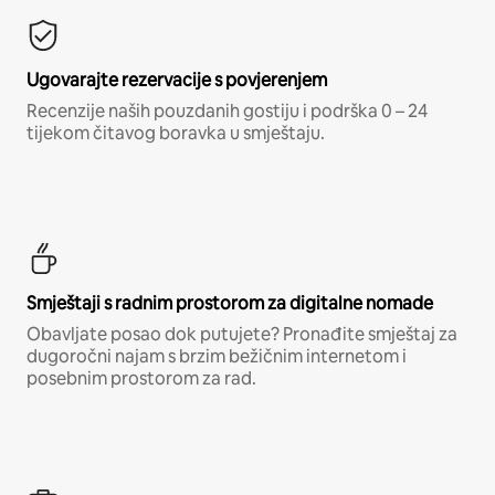
Ugovarajte rezervacije s povjerenjem
Recenzije naših pouzdanih gostiju i podrška 0 – 24
tijekom čitavog boravka u smještaju.
Smještaji s radnim prostorom za digitalne nomade
Obavljate posao dok putujete? Pronađite smještaj za
dugoročni najam s brzim bežičnim internetom i
posebnim prostorom za rad.