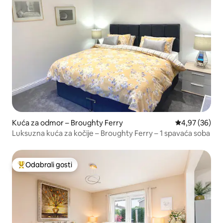
Kuća za odmor – Broughty Ferry
Prosječna ocje
4,97 (36)
Luksuzna kuća za kočije – Broughty Ferry – 1 spavaća soba
Odabrali gosti
Među najviše rangiranima s oznakom „Odabrali gosti”