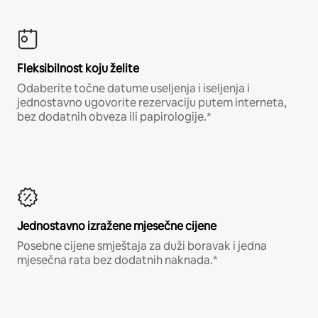
Fleksibilnost koju želite
Odaberite točne datume useljenja i iseljenja i
jednostavno ugovorite rezervaciju putem interneta,
bez dodatnih obveza ili papirologije.*
Jednostavno izražene mjesečne cijene
Posebne cijene smještaja za duži boravak i jedna
mjesečna rata bez dodatnih naknada.*