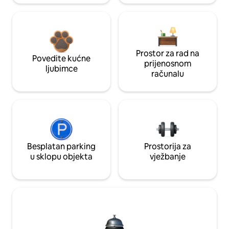
Prostor za rad na
Povedite kućne
prijenosnom
ljubimce
računalu
Besplatan parking
Prostorija za
u sklopu objekta
vježbanje