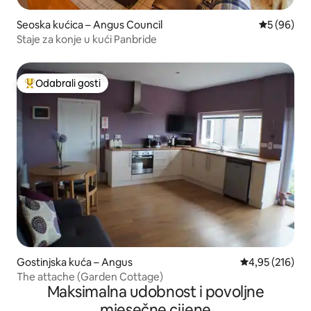
Seoska kućica – Angus Council
Prosječna o
5 (96)
Staje za konje u kući Panbride
Odabrali gosti
Među najviše rangiranima s oznakom „Odabrali gosti”
Gostinjska kuća – Angus
Prosječna ocjen
4,95 (216)
The attache (Garden Cottage)
Maksimalna udobnost i povoljne
mjesečne cijene