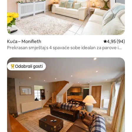
Kuća – Monifieth
Prosječna ocje
4,95 (94)
Prekrasan smještaj s 4 spavaće sobe idealan za parove i
timove
Odabrali gosti
Među najviše rangiranima s oznakom „Odabrali gosti”