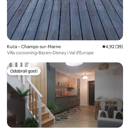
Kuća – Champs-sur-Marne
Prosječna ocje
4,92 (39)
Villa cocooning•Bazen•Disney i Val d'Europe
Odabrali gosti
Odabrali gosti