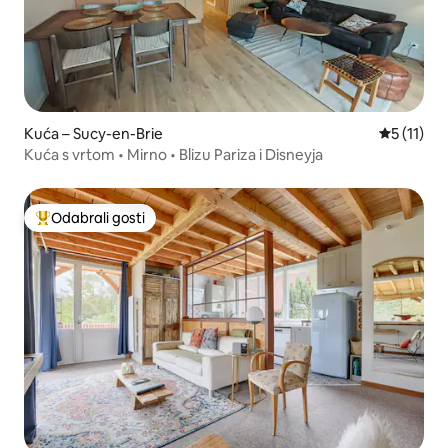
Kuća – Sucy-en-Brie
Prosječna 
5 (11)
Kuća s vrtom • Mirno • Blizu Pariza i Disneyja
Odabrali gosti
Među najviše rangiranima s oznakom „Odabrali gosti”