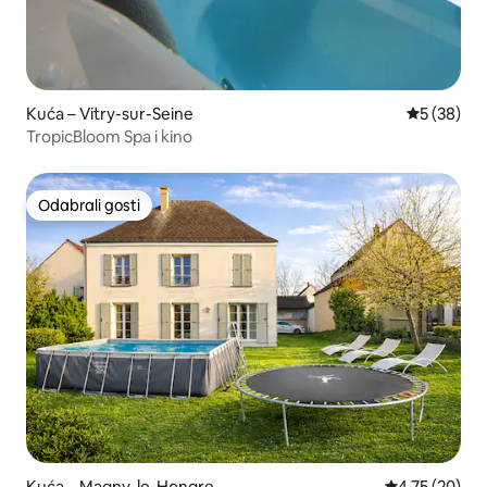
Kuća – Vitry-sur-Seine
Prosječna o
5 (38)
TropicBloom Spa i kino
Odabrali gosti
Odabrali gosti
Kuća – Magny-le-Hongre
Prosječna ocje
4,75 (20)