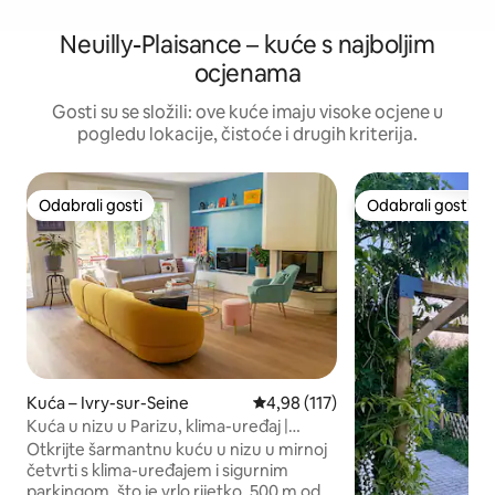
Neuilly-Plaisance – kuće s najboljim
ocjenama
Gosti su se složili: ove kuće imaju visoke ocjene u
pogledu lokacije, čistoće i drugih kriterija.
Odabrali gosti
Odabrali gosti
Odabrali gosti
Odabrali gosti
Kuća – Ivry-sur-Seine
Prosječna ocjena: 4,98/5, recenz
4,98 (117)
Kuća u nizu u Parizu, klima-uređaj |
Parkirno mjesto | Vrt
Otkrijte šarmantnu kuću u nizu u mirnoj
četvrti s klima-uređajem i sigurnim
parkingom, što je vrlo rijetko, 500 m od