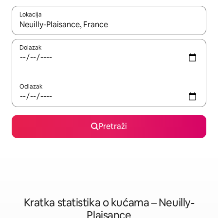
Lokacija
Kada budu dostupni rezultati, moći ćete ih pregledati koristeći
Dolazak
Odlazak
Pretraži
Kratka statistika o kućama – Neuilly-
Plaisance