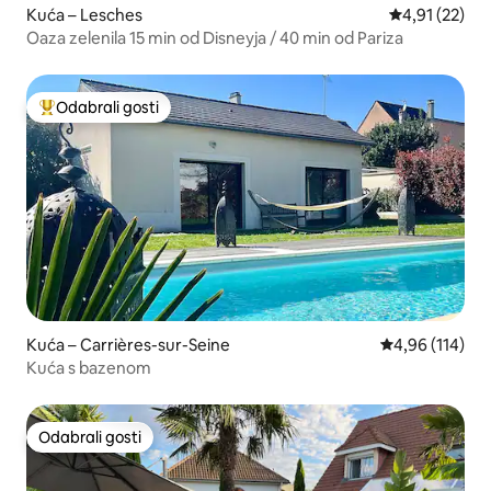
Kuća – Lesches
Prosječna ocje
4,91 (22)
Oaza zelenila 15 min od Disneyja / 40 min od Pariza
Odabrali gosti
Među najviše rangiranima s oznakom „Odabrali gosti”
Kuća – Carrières-sur-Seine
Prosječna ocjen
4,96 (114)
Kuća s bazenom
Odabrali gosti
Odabrali gosti