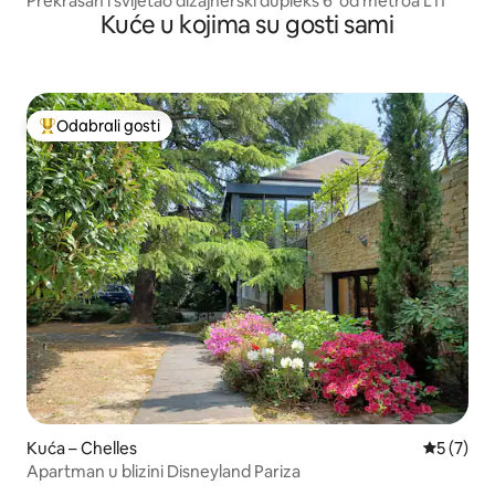
Prekrasan i svijetao dizajnerski dupleks 6' od metroa L11
Kuće u kojima su gosti sami
Odabrali gosti
Među najviše rangiranima s oznakom „Odabrali gosti”
Kuća – Chelles
Prosječna
5 (7)
Apartman u blizini Disneyland Pariza