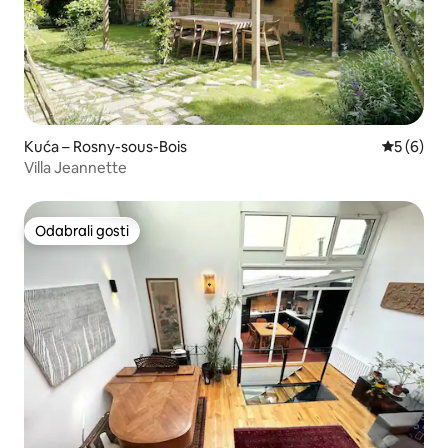
Kuća – Rosny-sous-Bois
Prosječna
5 (6)
Villa Jeannette
Odabrali gosti
Odabrali gosti