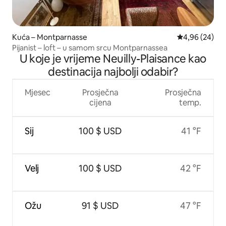
Kuća – Montparnasse
Prosječna ocje
4,96 (24)
Pijanist – loft – u samom srcu Montparnassea
U koje je vrijeme Neuilly-Plaisance kao
destinacija najbolji odabir?
Mjesec
Prosječna
Prosječna
cijena
temp.
Sij
100 $ USD
41 °F
Velj
100 $ USD
42 °F
Ožu
91 $ USD
47 °F