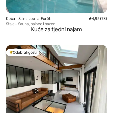
Kuća – Saint-Leu-la-Forêt
Prosječna ocje
4,95 (78)
Staje – Sauna, balneo i bazen
Kuće za tjedni najam
Odabrali gosti
Među najviše rangiranima s oznakom „Odabrali gosti”