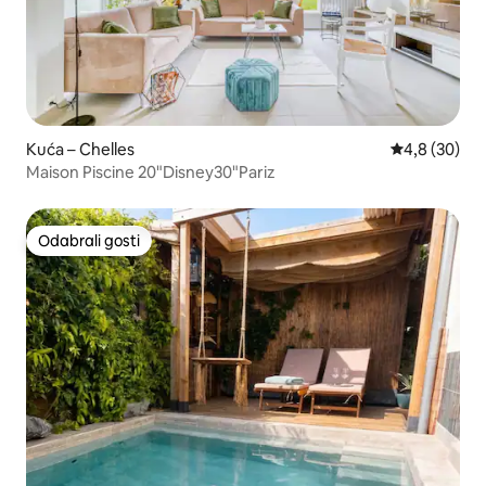
Kuća – Chelles
Prosječna ocj
4,8 (30)
Maison Piscine 20"Disney30"Pariz
Odabrali gosti
Odabrali gosti