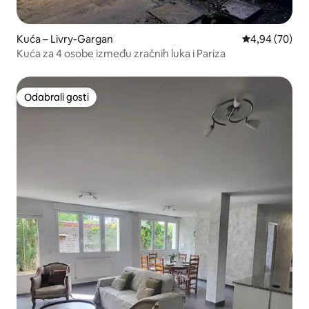
Kuća – Livry-Gargan
Prosječna ocje
4,94 (70)
Kuća za 4 osobe između zračnih luka i Pariza
Odabrali gosti
Odabrali gosti