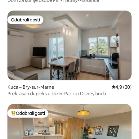
Dom za starije osobe Pin - Neuilly-Plaisance
Odabrali gosti
Odabrali gosti
Kuća – Bry-sur-Marne
Prosječna ocj
4,9 (30)
Prekrasan dupleks u blizini Pariza i Disneylanda
Odabrali gosti
Među najviše rangiranima s oznakom „Odabrali gosti”