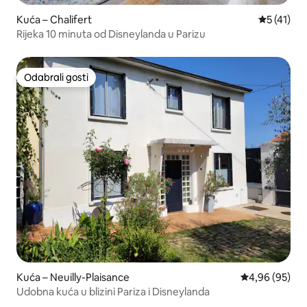
Kuća – Chalifert
Prosječna 
5 (41)
Rijeka 10 minuta od Disneylanda u Parizu
Odabrali gosti
Odabrali gosti
Kuća – Neuilly-Plaisance
Prosječna ocje
4,96 (95)
Udobna kuća u blizini Pariza i Disneylanda