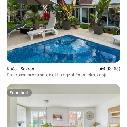
Kuća – Sevran
Prosječna ocje
4,93 (68)
Prekrasan prostrani objekt u egzotičnom okruženju
Superhost
Superhost