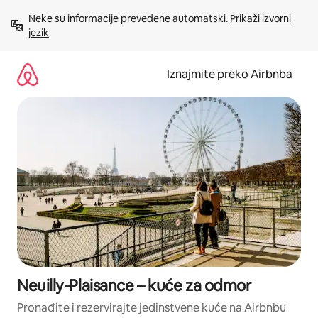
Prijeđi
Neke su informacije prevedene automatski. 
Prikaži izvorni 
na
jezik
sadržaj
Iznajmite preko Airbnba
Neuilly-Plaisance – kuće za odmor
Pronađite i rezervirajte jedinstvene kuće na Airbnbu