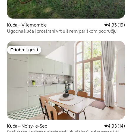
Kuća – Villemomble
Prosječna ocje
4,95 (19)
Ugodna kuća i prostrani vrt u širem pariškom području
Odabrali gosti
Odabrali gosti
Kuća – Noisy-le-Sec
Prosječna ocje
4,93 (14)