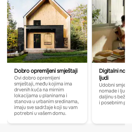
Dobro opremljeni smještaji
Digitalni noma
ljudi
Ovi dobro opremljeni
smještaji, među kojima ima
Udobni smještaj
drvenih kuća na mirnim
nomade i ljude 
lokacijama u planinama i
daljinu s bežič
stanova u urbanim sredinama,
i posebnim pro
imaju sve sadržaje koji su vam
potrebni u vašem domu.