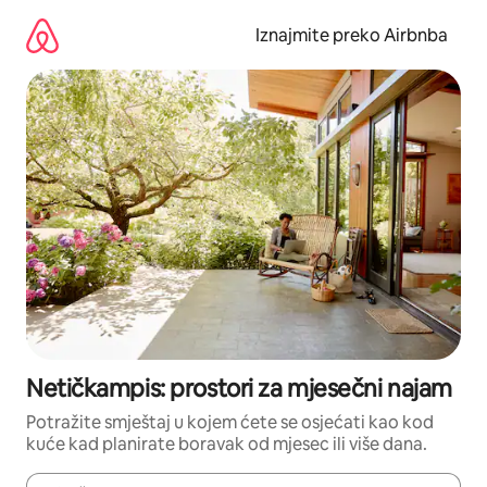
Prijeđi
na
Iznajmite preko Airbnba
sadržaj
Netičkampis: prostori za mjesečni najam
Potražite smještaj u kojem ćete se osjećati kao kod
kuće kad planirate boravak od mjesec ili više dana.