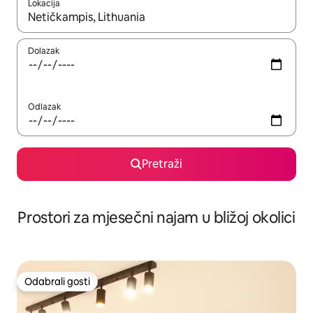
Lokacija
Kada budu dostupni rezultati, moći ćete ih pregledati koristeći
Dolazak
Odlazak
Pretraži
Prostori za mjesečni najam u bližoj okolici
Odabrali gosti
Odabrali gosti