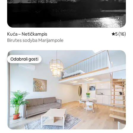
Kuća – Netičkampis
Prosječna 
5 (16)
Birutes sodyba Marijampole
Odabrali gosti
Odabrali gosti