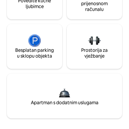
Povedite kućne
prijenosnom
ljubimce
računalu
Besplatan parking
Prostorija za
u sklopu objekta
vježbanje
Apartman s dodatnim uslugama