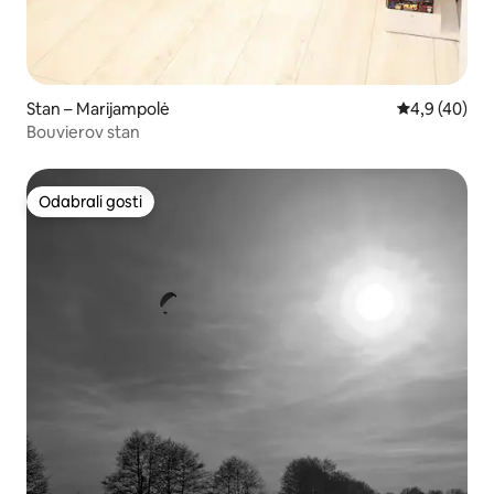
Stan – Marijampolė
Prosječna ocj
4,9 (40)
Bouvierov stan
Odabrali gosti
Odabrali gosti