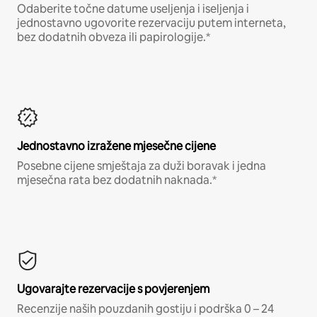
Odaberite točne datume useljenja i iseljenja i
jednostavno ugovorite rezervaciju putem interneta,
bez dodatnih obveza ili papirologije.*
Jednostavno izražene mjesečne cijene
Posebne cijene smještaja za duži boravak i jedna
mjesečna rata bez dodatnih naknada.*
Ugovarajte rezervacije s povjerenjem
Recenzije naših pouzdanih gostiju i podrška 0 – 24