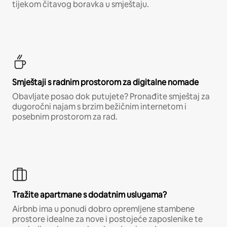
tijekom čitavog boravka u smještaju.
Smještaji s radnim prostorom za digitalne nomade
Obavljate posao dok putujete? Pronađite smještaj za
dugoročni najam s brzim bežičnim internetom i
posebnim prostorom za rad.
Tražite apartmane s dodatnim uslugama?
Airbnb ima u ponudi dobro opremljene stambene
prostore idealne za nove i postojeće zaposlenike te