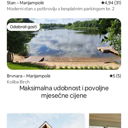
Stan – Marijampolė
Prosječna ocje
4,94 (31)
Moderni stan u potkrovlju s besplatnim parkingom br. 2
Odabrali gosti
Odabrali gosti
Brvnara – Marijampolė
Prosječna
5 (5)
Koliba Birch
Maksimalna udobnost i povoljne
mjesečne cijene