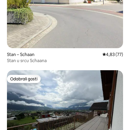
Stan – Schaan
Prosječna ocje
4,83 (77)
Stan u srcu Schaana
Odabrali gosti
Odabrali gosti