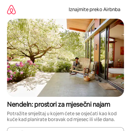
Prijeđi
na
Iznajmite preko Airbnba
sadržaj
Nendeln: prostori za mjesečni najam
Potražite smještaj u kojem ćete se osjećati kao kod
kuće kad planirate boravak od mjesec ili više dana.