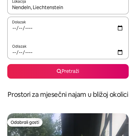
Lokacija
Kada budu dostupni rezultati, moći ćete ih pregledati koristeći
Dolazak
Odlazak
Pretraži
Prostori za mjesečni najam u bližoj okolici
Odabrali gosti
Odabrali gosti