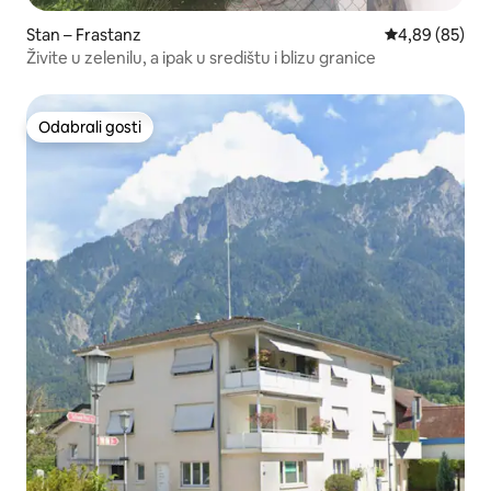
Stan – Frastanz
Prosječna ocje
4,89 (85)
Živite u zelenilu, a ipak u središtu i blizu granice
Odabrali gosti
Odabrali gosti