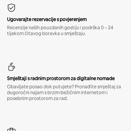
Ugovarajte rezervacije s povjerenjem
Recenzije naših pouzdanih gostiju i podrška 0 – 24
tijekom čitavog boravka u smještaju.
Smještaji s radnim prostorom za digitalne nomade
Obavljate posao dok putujete? Pronađite smještaj za
dugoročni najam s brzim bežičnim internetom i
posebnim prostorom za rad.