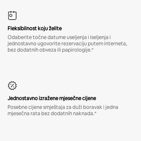
Fleksibilnost koju želite
Odaberite točne datume useljenja i iseljenja i
jednostavno ugovorite rezervaciju putem interneta,
bez dodatnih obveza ili papirologije.*
Jednostavno izražene mjesečne cijene
Posebne cijene smještaja za duži boravak i jedna
mjesečna rata bez dodatnih naknada.*