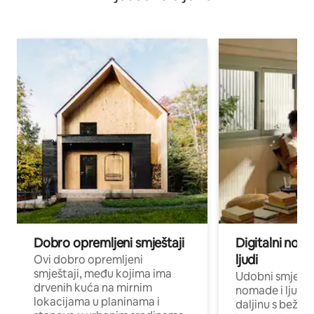
Dobro opremljeni smještaji
Digitalni noma
ljudi
Ovi dobro opremljeni
smještaji, među kojima ima
Udobni smještaj
drvenih kuća na mirnim
nomade i ljude 
lokacijama u planinama i
daljinu s bežič