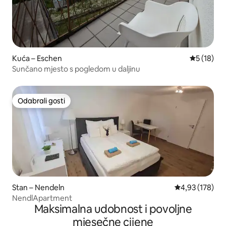
Kuća – Eschen
Prosječna 
5 (18)
Sunčano mjesto s pogledom u daljinu
Odabrali gosti
Odabrali gosti
Stan – Nendeln
Prosječna ocjen
4,93 (178)
NendlApartment
Maksimalna udobnost i povoljne
mjesečne cijene