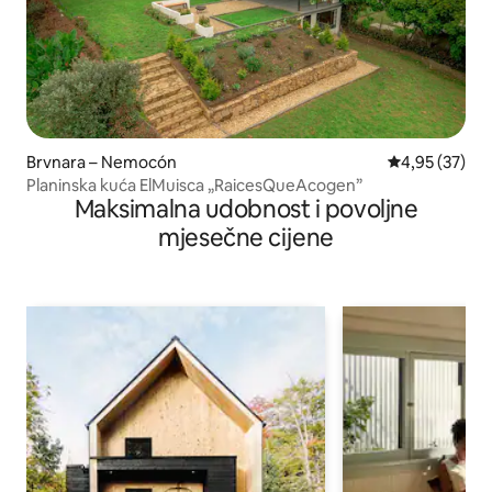
Brvnara – Nemocón
Prosječna ocje
4,95 (37)
Planinska kuća ElMuisca „RaicesQueAcogen”
Maksimalna udobnost i povoljne
mjesečne cijene