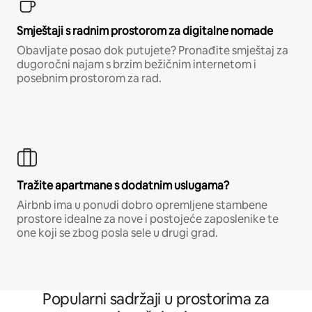
Smještaji s radnim prostorom za digitalne nomade
Obavljate posao dok putujete? Pronađite smještaj za
dugoročni najam s brzim bežičnim internetom i
posebnim prostorom za rad.
Tražite apartmane s dodatnim uslugama?
Airbnb ima u ponudi dobro opremljene stambene
prostore idealne za nove i postojeće zaposlenike te
one koji se zbog posla sele u drugi grad.
Popularni sadržaji u prostorima za