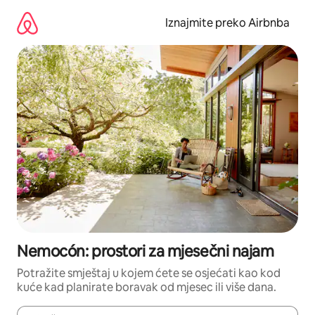
Prijeđi
na
Iznajmite preko Airbnba
sadržaj
Nemocón: prostori za mjesečni najam
Potražite smještaj u kojem ćete se osjećati kao kod
kuće kad planirate boravak od mjesec ili više dana.