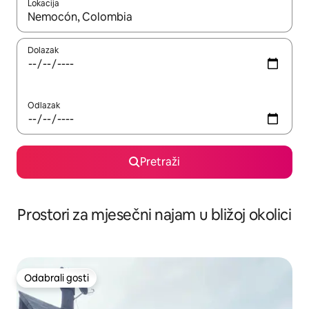
Lokacija
Kada budu dostupni rezultati, moći ćete ih pregledati koristeći
Dolazak
Odlazak
Pretraži
Prostori za mjesečni najam u bližoj okolici
Odabrali gosti
Odabrali gosti