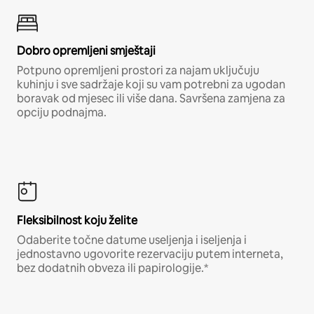
Dobro opremljeni smještaji
Potpuno opremljeni prostori za najam uključuju
kuhinju i sve sadržaje koji su vam potrebni za ugodan
boravak od mjesec ili više dana. Savršena zamjena za
opciju podnajma.
Fleksibilnost koju želite
Odaberite točne datume useljenja i iseljenja i
jednostavno ugovorite rezervaciju putem interneta,
bez dodatnih obveza ili papirologije.*