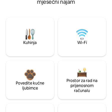
mjesečni najam
Kuhinja
Wi-Fi
Prostor za rad na
Povedite kućne
prijenosnom
ljubimce
računalu