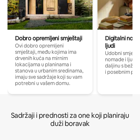
Dobro opremljeni smještaji
Digitalni noma
ljudi
Ovi dobro opremljeni
smještaji, među kojima ima
Udobni smještaj
drvenih kuća na mirnim
nomade i ljude 
lokacijama u planinama i
daljinu s bežič
stanova u urbanim sredinama,
i posebnim pro
imaju sve sadržaje koji su vam
potrebni u vašem domu.
Sadržaji i prednosti za one koji planiraju
duži boravak