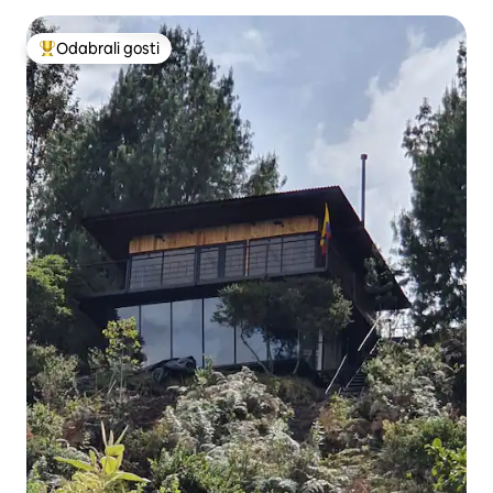
Odabrali gosti
Među najviše rangiranima s oznakom „Odabrali gosti”