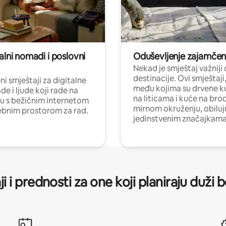
alni nomadi i poslovni
Oduševljenje zajamče
Nekad je smještaj važniji
destinacije. Ovi smještaji
i smještaji za digitalne
među kojima su drvene k
e i ljude koji rade na
na liticama i kuće na bro
nu s bežičnim internetom
mirnom okruženju, obiluj
ebnim prostorom za rad.
jedinstvenim značajkama
ji i prednosti za one koji planiraju duži 