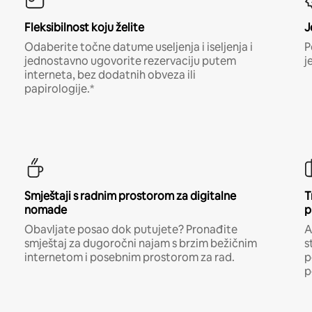
Fleksibilnost koju želite
J
Odaberite točne datume useljenja i iseljenja i
P
jednostavno ugovorite rezervaciju putem
j
interneta, bez dodatnih obveza ili
papirologije.*
Smještaji s radnim prostorom za digitalne
T
nomade
p
Obavljate posao dok putujete? Pronađite
A
smještaj za dugoročni najam s brzim bežičnim
s
internetom i posebnim prostorom za rad.
p
p