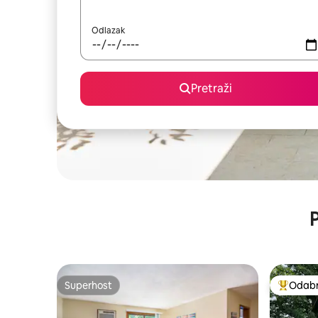
Odlazak
Pretraži
P
Superhost
Odabra
Superhost
Među naj