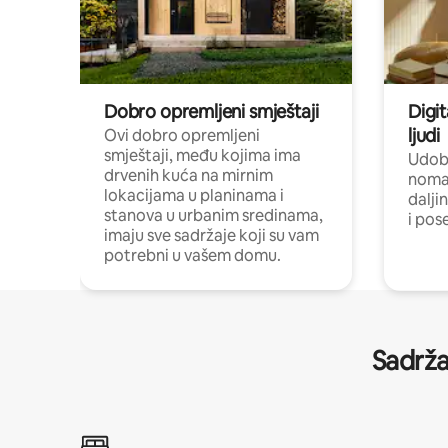
Dobro opremljeni smještaji
Digit
ljudi
Ovi dobro opremljeni
smještaji, među kojima ima
Udobn
drvenih kuća na mirnim
nomad
lokacijama u planinama i
dalji
stanova u urbanim sredinama,
i pos
imaju sve sadržaje koji su vam
potrebni u vašem domu.
Sadrža