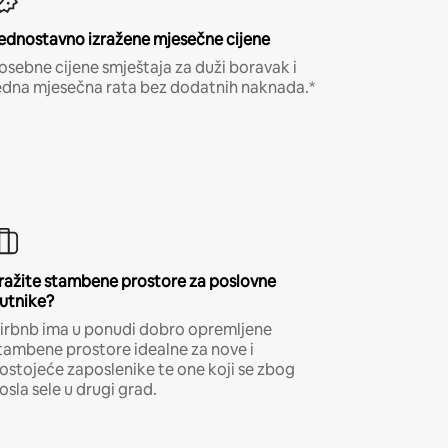
ednostavno izražene mjesečne cijene
osebne cijene smještaja za duži boravak i
edna mjesečna rata bez dodatnih naknada.*
ražite stambene prostore za poslovne
utnike?
irbnb ima u ponudi dobro opremljene
tambene prostore idealne za nove i
ostojeće zaposlenike te one koji se zbog
osla sele u drugi grad.