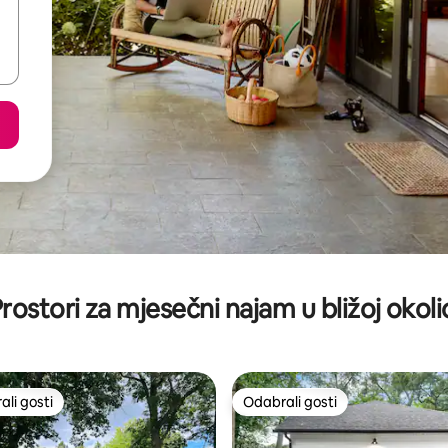
rostori za mjesečni najam u bližoj okoli
li gosti
Odabrali gosti
više rangiranima s oznakom „Odabrali gosti”
Odabrali gosti