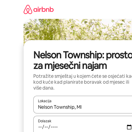
Prijeđi
na
sadržaj
Nelson Township: prosto
za mjesečni najam
Potražite smještaj u kojem ćete se osjećati k
kod kuće kad planirate boravak od mjesec ili
više dana.
Lokacija
Kada budu dostupni rezultati, moći ćete ih pregle
Dolazak