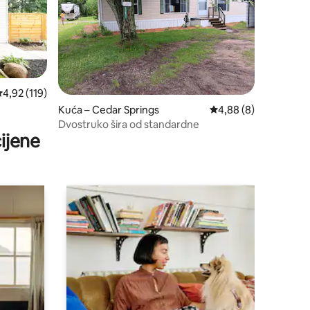
rosječna ocjena: 4,92/5, recenzija: 119
4,92 (119)
Kuća – Cedar Springs
Prosječna ocjena: 4,8
4,88 (8)
Dvostruko šira od standardne
ijene