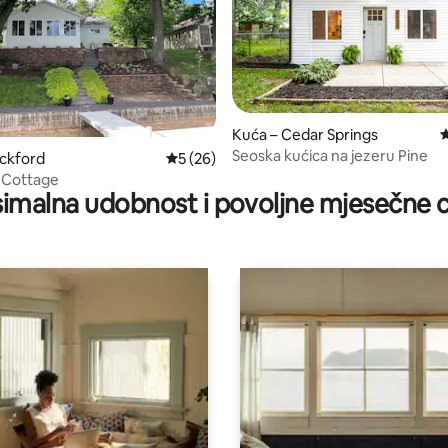
/5, recenzija: 61
Kuća – Cedar Springs
P
Seoska kućica na jezeru Pine
ckford
Prosječna ocjena: 5/5, recenzija: 26
5 (26)
s Cottage
imalna udobnost i povoljne mjesečne c