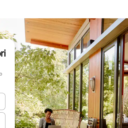
ri
ao
dati koristeći se strelicama prema gore i prema dolje, kao i dodirom i