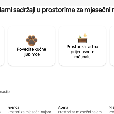
arni sadržaji u prostorima za mjesečni
Prostor za rad na
Povedite kućne
prijenosnom
ljubimce
računalu
inacije
Firenca
Atena
Mi
m
Prostori za mjesečni najam
Prostori za mjesečni najam
Pro