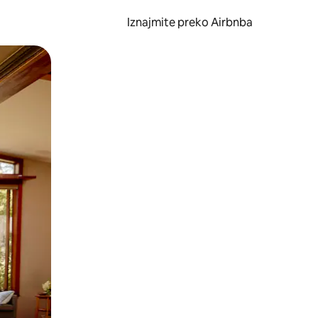
Iznajmite preko Airbnba
li prelaskom prstom po zaslonu.