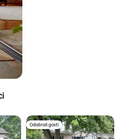
ci
Odabrali gosti
Odabrali gosti