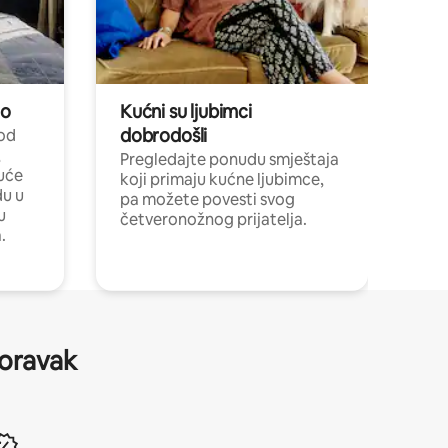
no
Kućni su ljubimci
dobrodošli
 od
,
Pregledajte ponudu smještaja
uće
koji primaju kućne ljubimce,
du u
pa možete povesti svog
u
četveronožnog prijatelja.
.
boravak