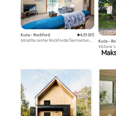
Kuća – Rockford
Prosječna ocjena: 4,51
4,51 (61)
Istražite centar Rockforda! Šarmantan
Kuća – Ro
kondominij
Victoria '
Maks