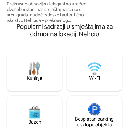
prijatelje koji žele
Prekrasno obnovljen i elegantno uređen
transilvansko isku
dvosobni stan, naš smještaj nalazi se u
srcu grada, nudeći istinsko i autentično
iskustvo Nehoiua – prekrasnog
Popularni sadržaji u smještajima za
planinskog grada. Bit ćete udaljeni samo
nekoliko koraka od lokalnih trgovina,
odmor na lokaciji Nehoiu
restorana i kafića. Postoji mnoštvo
izvanrednih mjesta koja čekaju da ih
istražite, kao što su jezero Siriu (20
minuta vožnje), vulkani od blata (1 sat
vožnje) ili izvanredni pravoslavni
samostani (Ciolanu, Rătești, Cârnu –
unutar 1 sata vožnje).
Kuhinja
Wi-Fi
Besplatan parking
Bazen
u sklopu objekta