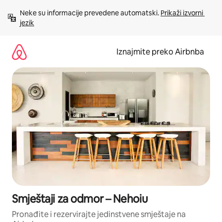
Prijeđi
Neke su informacije prevedene automatski. 
Prikaži izvorni 
na
jezik
sadržaj
Iznajmite preko Airbnba
Smještaji za odmor – Nehoiu
Pronađite i rezervirajte jedinstvene smještaje na