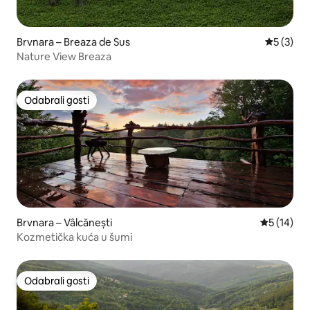
Brvnara – Breaza de Sus
Prosječna
5 (3)
Nature View Breaza
Odabrali gosti
Odabrali gosti
Brvnara – Vâlcănești
Prosječna 
5 (14)
Kozmetička kuća u šumi
Odabrali gosti
Odabrali gosti