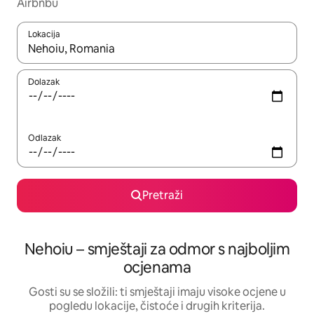
Airbnbu
Lokacija
Kada budu dostupni rezultati, moći ćete ih pregledati koristeći
Dolazak
Odlazak
Pretraži
Nehoiu – smještaji za odmor s najboljim
ocjenama
Gosti su se složili: ti smještaji imaju visoke ocjene u
pogledu lokacije, čistoće i drugih kriterija.