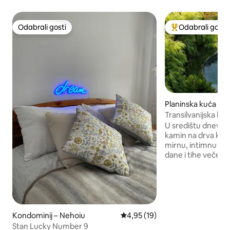
Odabrali gosti
Odabrali gosti
Odabrali gosti
Među najviše ran
Planinska kuća – B
Transilvanijska kuć
tradicionalna mas
U središtu dnevno
kamin na drva koji 
mirnu, intimnu at
dane i tihe večeri.
smiruje. Oaza mira s privatnom
masažnom kadom 
nebom i bazenom 
smještena na vrhu
Karpate i planinu Ciucaș. I
tradicionalnom stil
Kondominij – Nehoiu
Prosječna ocjena: 4,95/5, recen
4,95 (19)
kuća za goste idealna
Stan Lucky Number 9