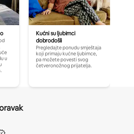
no
Kućni su ljubimci
dobrodošli
 od
,
Pregledajte ponudu smještaja
uće
koji primaju kućne ljubimce,
du u
pa možete povesti svog
u
četveronožnog prijatelja.
.
boravak