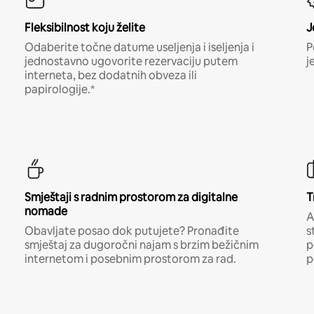
Fleksibilnost koju želite
J
Odaberite točne datume useljenja i iseljenja i
P
jednostavno ugovorite rezervaciju putem
j
interneta, bez dodatnih obveza ili
papirologije.*
Smještaji s radnim prostorom za digitalne
T
nomade
A
Obavljate posao dok putujete? Pronađite
s
smještaj za dugoročni najam s brzim bežičnim
p
internetom i posebnim prostorom za rad.
p