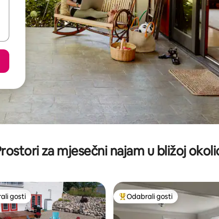
rostori za mjesečni najam u bližoj okoli
li gosti
Odabrali gosti
više rangiranima s oznakom „Odabrali gosti”
Među najviše rangiranima s oz