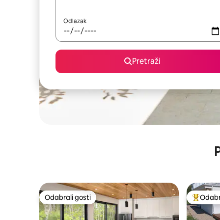
Odlazak
Pretraži
P
Odabrali gosti
Odabra
Odabrali gosti
Među naj