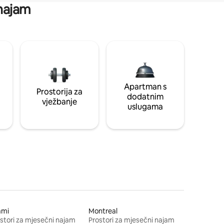
 najam
Apartman s
Prostorija za
dodatnim
vježbanje
uslugama
ami
Montreal
stori za mjesečni najam
Prostori za mjesečni najam