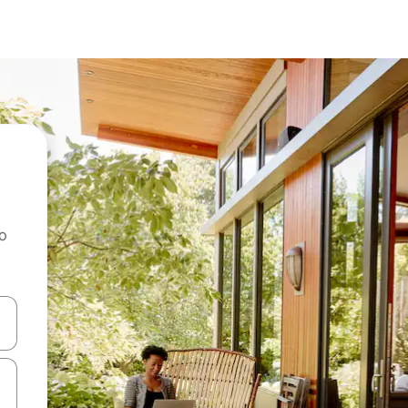
ao
dati koristeći se strelicama prema gore i prema dolje, kao i dodirom i