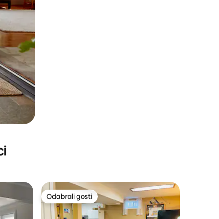
ci
Odabrali gosti
nakom „Odabrali gosti”
Odabrali gosti