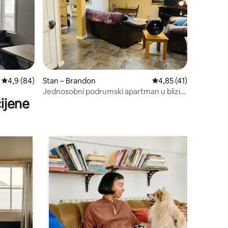
Prosječna ocjena: 4,9/5, recenzija: 84
4,9 (84)
Stan – Brandon
Prosječna ocjena: 4,85
4,85 (41)
Jednosobni podrumski apartman u blizini
ijene
bolnice i ACC-a