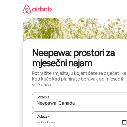
Prijeđi
na
sadržaj
Neepawa: prostori za
mjesečni najam
Potražite smještaj u kojem ćete se osjećati k
kod kuće kad planirate boravak od mjesec ili
više dana.
Lokacija
Kada budu dostupni rezultati, moći ćete ih pregle
Dolazak