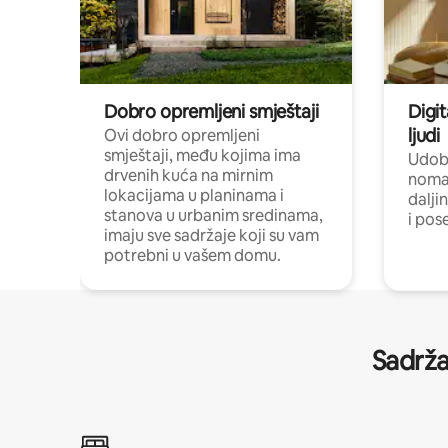
Dobro opremljeni smještaji
Digit
ljudi
Ovi dobro opremljeni
smještaji, među kojima ima
Udobn
drvenih kuća na mirnim
nomad
lokacijama u planinama i
dalji
stanova u urbanim sredinama,
i pos
imaju sve sadržaje koji su vam
potrebni u vašem domu.
Sadrža