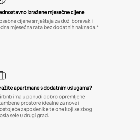
ednostavno izražene mjesečne cijene
osebne cijene smještaja za duži boravak i
edna mjesečna rata bez dodatnih naknada.*
ražite apartmane s dodatnim uslugama?
irbnb ima u ponudi dobro opremljene
tambene prostore idealne za nove i
ostojeće zaposlenike te one koji se zbog
osla sele u drugi grad.