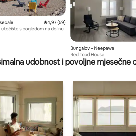
sedale
Prosječna ocjena: 4,97/5, recenzija: 59
4,97 (59)
 utočište s pogledom na dolinu
, recenzija: 291
Bungalov – Neepawa
Red Toad House
imalna udobnost i povoljne mjesečne c