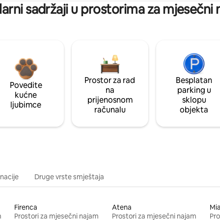
arni sadržaji u prostorima za mjesečni
Prostor za rad
Besplatan
Povedite
na
parking u
kućne
prijenosnom
sklopu
ljubimce
računalu
objekta
inacije
Druge vrste smještaja
Firenca
Atena
Mi
m
Prostori za mjesečni najam
Prostori za mjesečni najam
Pro