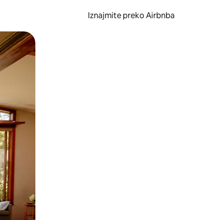
Iznajmite preko Airbnba
li prelaskom prstom po zaslonu.