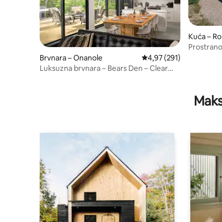
Kuća – Ro
Prostrano
Brvnara – Onanole
Prosječna ocjena: 4,97/5
4,97 (291)
Luksuzna brvnara – Bears Den – Clear
Lake MB (masažna kada)
Maks