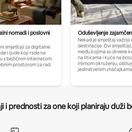
alni nomadi i poslovni
Oduševljenje zajamče
Nekad je smještaj važniji
destinacije. Ovi smještaji
i smještaji za digitalne
među kojima su drvene k
e i ljude koji rade na
na liticama i kuće na bro
nu s bežičnim internetom
mirnom okruženju, obiluj
ebnim prostorom za rad.
jedinstvenim značajkama
ji i prednosti za one koji planiraju duži 