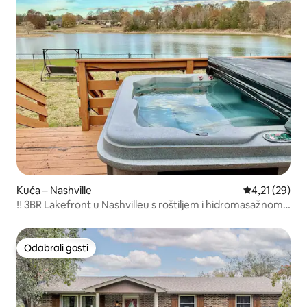
Kuća – Nashville
Prosječna ocje
4,21 (29)
‼ ️3BR Lakefront u Nashvilleu s roštiljem i hidromasažnom
kadom
Odabrali gosti
Odabrali gosti