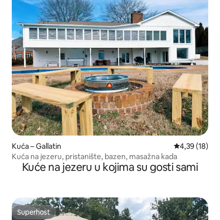
Kuća – Gallatin
Prosječna ocje
4,39 (18)
Kuća na jezeru, pristanište, bazen, masažna kada
Kuće na jezeru u kojima su gosti sami
Superhost
Superhost