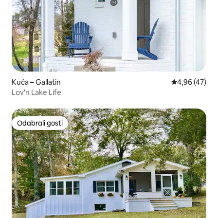
Kuća – Gallatin
Prosječna ocje
4,96 (47)
Lov'n Lake Life
Odabrali gosti
Odabrali gosti