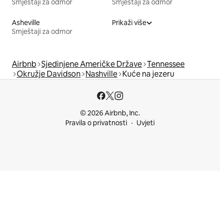
Smještaji za odmor
Smještaji za odmor
Asheville
Prikaži više
Smještaji za odmor
Airbnb
Sjedinjene Američke Države
Tennessee
Okružje Davidson
Nashville
Kuće na jezeru
© 2026 Airbnb, Inc.
Pravila o privatnosti
Uvjeti