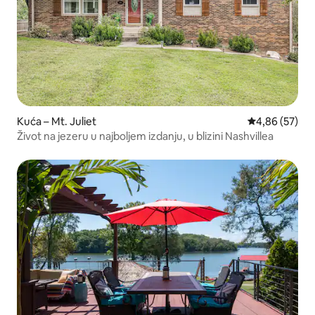
Kuća – Mt. Juliet
Prosječna ocje
4,86 (57)
Život na jezeru u najboljem izdanju, u blizini Nashvillea