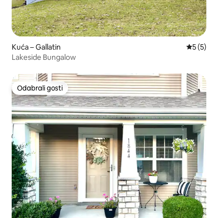
Kuća – Gallatin
Prosječna
5 (5)
Lakeside Bungalow
Odabrali gosti
Odabrali gosti