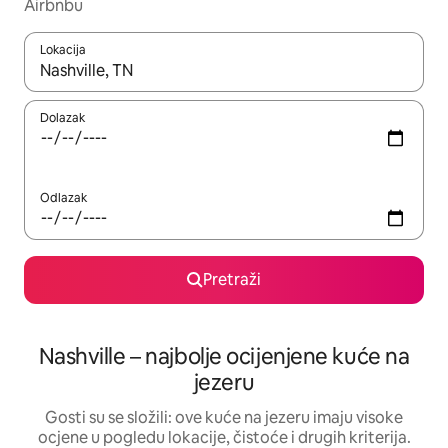
Airbnbu
Lokacija
Kada budu dostupni rezultati, moći ćete ih pregledati koristeći
Dolazak
Odlazak
Pretraži
Nashville – najbolje ocijenjene kuće na
jezeru
Gosti su se složili: ove kuće na jezeru imaju visoke
ocjene u pogledu lokacije, čistoće i drugih kriterija.