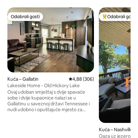
Odabrali gosti
Odabrali gosti
Odabrali gosti
Među najviše ran
Kuća – Gallatin
Prosječna ocjena: 4,88/5, recenzi
4,88 (306)
Lakeside Home - Old Hickory Lake
Ovaj udoban smještaj s dvije spavaće
sobe i dvije kupaonice nalazi se u
Gallatinu u saveznoj državi Tennessee i
nudi udobno i opuštajuće mjesto za
odmor nakon dana provedenog na
jezeru ili istraživanja okolice. Dnevni
boravak otvorenog tipa ima udobne
Kuća – Nashville
kožne garniture i 65-inčni pametni
Oaza uz jezero s