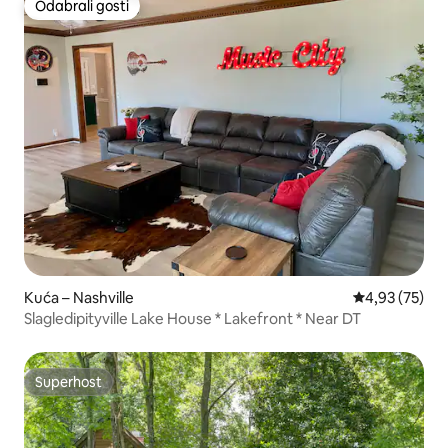
Odabrali gosti
Odabrali gosti
Kuća – Nashville
Prosječna ocje
4,93 (75)
Slagledipityville Lake House * Lakefront * Near DT
Superhost
Superhost