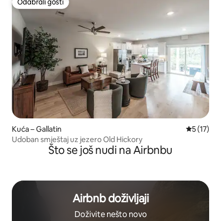
Odabrali gosti
Odabrali gosti
Kuća – Gallatin
Prosječna 
5 (17)
Udoban smještaj uz jezero Old Hickory
Što se još nudi na Airbnbu
Airbnb doživljaji
Doživite nešto novo