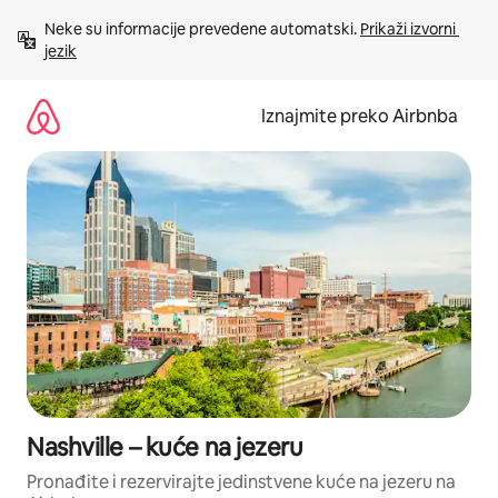
Prijeđi
Neke su informacije prevedene automatski. 
Prikaži izvorni 
na
jezik
sadržaj
Iznajmite preko Airbnba
Nashville – kuće na jezeru
Pronađite i rezervirajte jedinstvene kuće na jezeru na