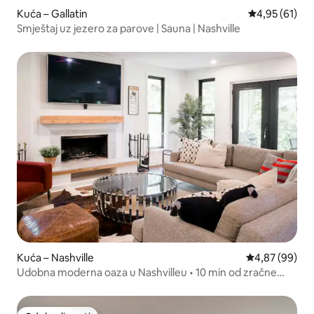
Kuća – Gallatin
Prosječna ocje
4,95 (61)
Smještaj uz jezero za parove | Sauna | Nashville
Kuća – Nashville
Prosječna ocje
4,87 (99)
Udobna moderna oaza u Nashvilleu • 10 min od zračne
luke BNA