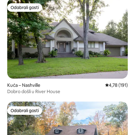
Odabrali gosti
Odabrali gosti
Kuća – Nashville
Prosječna ocje
4,78 (191)
Dobro došli u River House
Odabrali gosti
Odabrali gosti