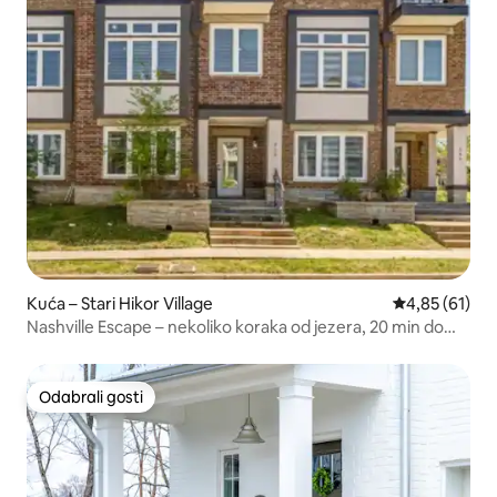
Kuća – Stari Hikor Village
Prosječna ocje
4,85 (61)
Nashville Escape – nekoliko koraka od jezera, 20 min do
centra
Odabrali gosti
Odabrali gosti