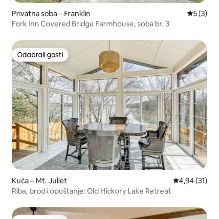
Privatna soba – Franklin
Prosječna
5 (3)
Fork Inn Covered Bridge Farmhouse, soba br. 3
Odabrali gosti
Odabrali gosti
Kuća – Mt. Juliet
Prosječna ocje
4,94 (31)
Riba, brod i opuštanje: Old Hickory Lake Retreat