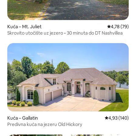
Kuća – Mt. Juliet
Prosječna ocje
4,78 (79)
Skrovito utočište uz jezero • 30 minuta do DT Nashvillea
Kuća – Gallatin
Prosječna ocjen
4,93 (140)
Predivna kuća na jezeru Old Hickory