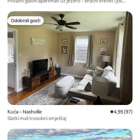
Privatni glavni apartman uz jezero – bračni krevet i još
mnogo toga
Odabrali gosti
Odabrali gosti
Kuća – Nashville
Prosječna ocje
4,95 (97)
Slatki mali trosobni smještaj