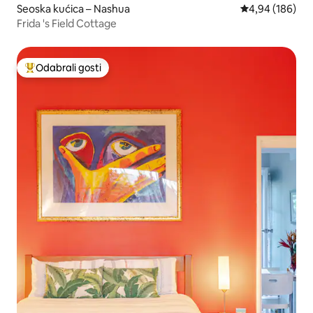
Seoska kućica – Nashua
Prosječna ocjen
4,94 (186)
Frida 's Field Cottage
Odabrali gosti
Među najviše rangiranima s oznakom „Odabrali gosti”