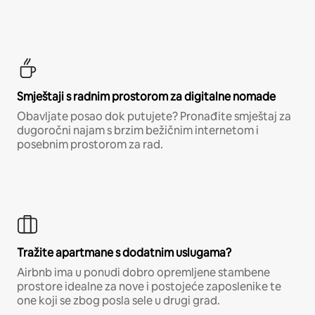
Smještaji s radnim prostorom za digitalne nomade
Obavljate posao dok putujete? Pronađite smještaj za
dugoročni najam s brzim bežičnim internetom i
posebnim prostorom za rad.
Tražite apartmane s dodatnim uslugama?
Airbnb ima u ponudi dobro opremljene stambene
prostore idealne za nove i postojeće zaposlenike te
one koji se zbog posla sele u drugi grad.