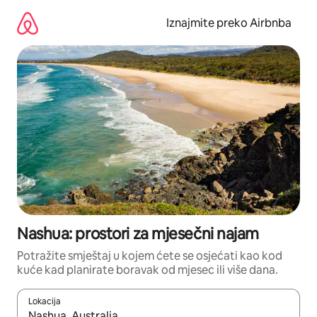
Prijeđi
na
Iznajmite preko Airbnba
sadržaj
Nashua: prostori za mjesečni najam
Potražite smještaj u kojem ćete se osjećati kao kod
kuće kad planirate boravak od mjesec ili više dana.
Lokacija
Kada budu dostupni rezultati, moći ćete ih pregledati koristeći