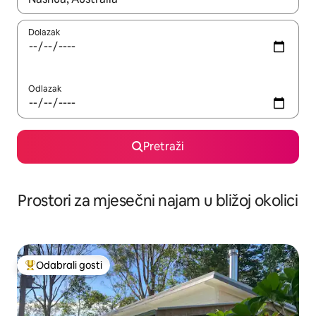
Dolazak
Odlazak
Pretraži
Prostori za mjesečni najam u bližoj okolici
Odabrali gosti
Među najviše rangiranima s oznakom „Odabrali gosti”