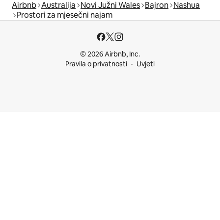
Airbnb
Australija
Novi Južni Wales
Bajron
Nashua
Prostori za mjesečni najam
© 2026 Airbnb, Inc.
Pravila o privatnosti
Uvjeti