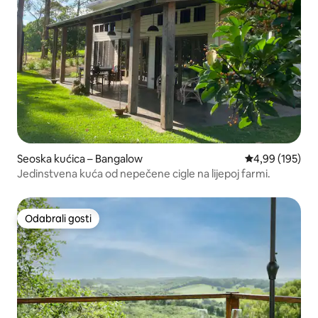
Seoska kućica – Bangalow
Prosječna ocjen
4,99 (195)
Jedinstvena kuća od nepečene cigle na lijepoj farmi.
Odabrali gosti
Odabrali gosti