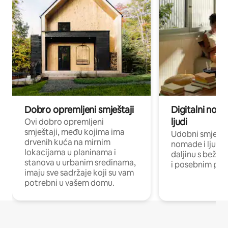
Dobro opremljeni smještaji
Digitalni noma
ljudi
Ovi dobro opremljeni
smještaji, među kojima ima
Udobni smještaj
drvenih kuća na mirnim
nomade i ljude 
lokacijama u planinama i
daljinu s bežič
stanova u urbanim sredinama,
i posebnim pro
imaju sve sadržaje koji su vam
potrebni u vašem domu.