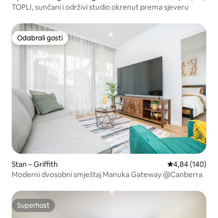
TOPLI, sunčani i održivi studio okrenut prema sjeveru
Odabrali gosti
Odabrali gosti
Stan – Griffith
Prosječna ocjen
4,84 (140)
Moderni dvosobni smještaj Manuka Gateway @Canberra
Superhost
Superhost