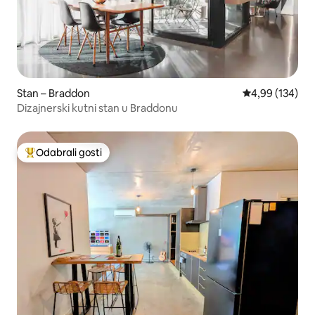
Stan – Braddon
Prosječna ocjen
4,99 (134)
Dizajnerski kutni stan u Braddonu
Odabrali gosti
Među najviše rangiranima s oznakom „Odabrali gosti”