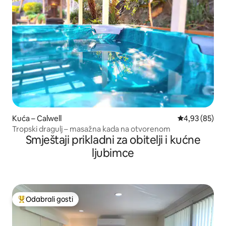
Kuća – Calwell
Prosječna ocje
4,93 (85)
Tropski dragulj – masažna kada na otvorenom
Smještaji prikladni za obitelji i kućne
ljubimce
Odabrali gosti
Među najviše rangiranima s oznakom „Odabrali gosti”