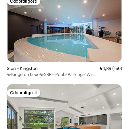
Odabrali gosti
Odabrali gosti
Stan – Kingston
Prosječna ocjen
4,89 (160)
💎Kingston Luxe💎2BR✅Pool✅Parking✅Wi-
Fi✅BBQ✅Wine
Odabrali gosti
Odabrali gosti