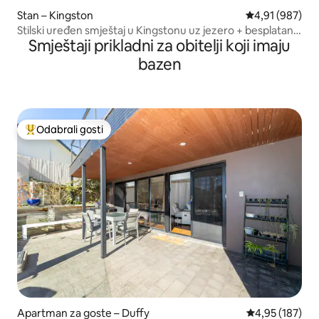
Stan – Kingston
Prosječna ocjen
4,91 (987)
Stilski uređen smještaj u Kingstonu uz jezero + besplatan
Smještaji prikladni za obitelji koji imaju
parking u podrumu
bazen
Odabrali gosti
Među najviše rangiranima s oznakom „Odabrali gosti”
Apartman za goste – Duffy
Prosječna ocjen
4,95 (187)