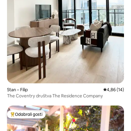
Stan – Filip
Prosječna ocje
4,86 (14)
The Coventry društva The Residence Company
Odabrali gosti
Među najviše rangiranima s oznakom „Odabrali gosti”