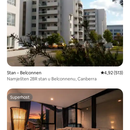
Stan – Belconnen
Prosječna ocjen
4,92 (513)
Namješten 2BR stan u Belconnenu, Canberra
Superhost
Superhost