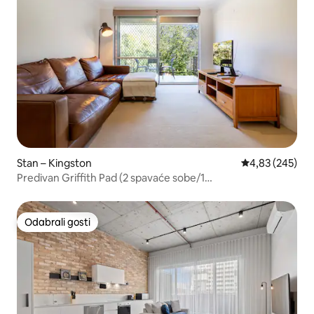
Stan – Kingston
Prosječna ocjen
4,83 (245)
Predivan Griffith Pad (2 spavaće sobe/1
kupaonica/besplatan parking)
Odabrali gosti
Odabrali gosti