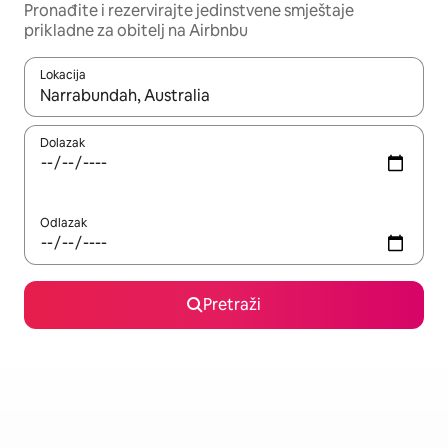
Pronađite i rezervirajte jedinstvene smještaje
prikladne za obitelj na Airbnbu
Lokacija
Kada budu dostupni rezultati, moći ćete ih pregledati koristeći
Dolazak
Odlazak
Pretraži