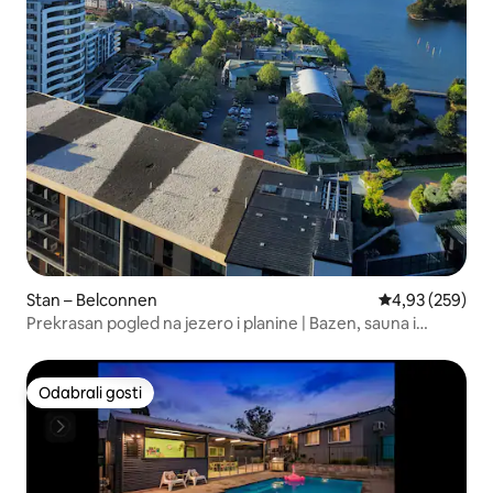
Stan – Belconnen
Prosječna ocjen
4,93 (259)
Prekrasan pogled na jezero i planine | Bazen, sauna i
teretana
Odabrali gosti
Odabrali gosti