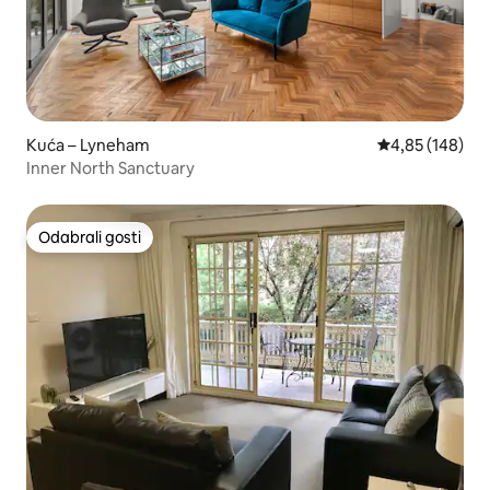
Kuća – Lyneham
Prosječna ocjen
4,85 (148)
Inner North Sanctuary
Odabrali gosti
Odabrali gosti