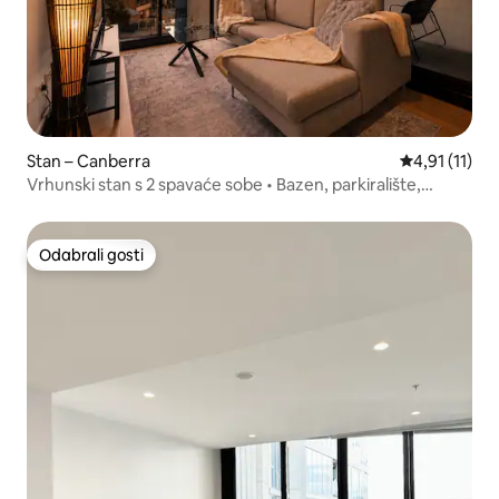
Stan – Canberra
Prosječna ocj
4,91 (11)
Vrhunski stan s 2 spavaće sobe • Bazen, parkiralište,
centar grada
Odabrali gosti
Odabrali gosti