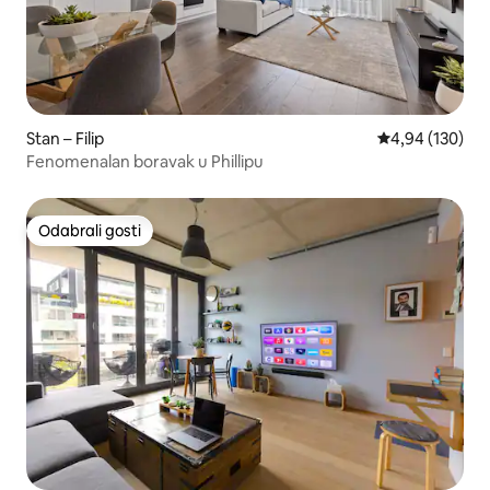
Stan – Filip
Prosječna ocjen
4,94 (130)
Fenomenalan boravak u Phillipu
Odabrali gosti
Odabrali gosti