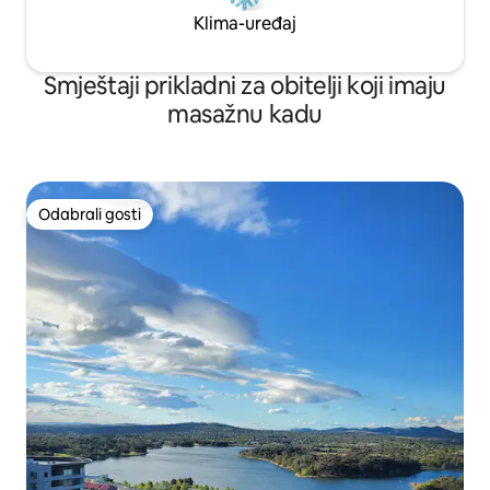
potrepštinama za šivanje), pa čak i pribor
Klima-uređaj
za brijanje.
Smještaji prikladni za obitelji koji imaju
masažnu kadu
Odabrali gosti
Odabrali gosti