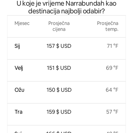
U koje je vrijeme Narrabundah kao
bazen, Netflix!
destinacija najbolji odabir?
Mjesec
Prosječna
Prosječna
cijena
temp.
Sij
157 $ USD
71 °F
Velj
151 $ USD
69 °F
Ožu
150 $ USD
64 °F
Tra
159 $ USD
57 °F