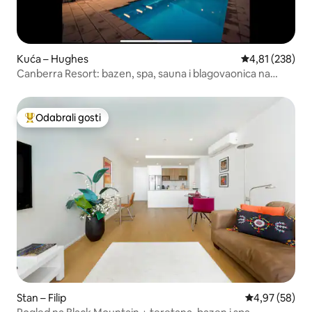
Kuća – Hughes
Prosječna ocjen
4,81 (238)
Canberra Resort: bazen, spa, sauna i blagovaonica na
otvorenom
Odabrali gosti
Među najviše rangiranima s oznakom „Odabrali gosti”
Stan – Filip
Prosječna ocje
4,97 (58)