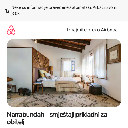
Prijeđi
Neke su informacije prevedene automatski. 
Prikaži izvorni 
na
jezik
sadržaj
Iznajmite preko Airbnba
Narrabundah – smještaji prikladni za
obitelj