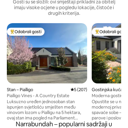
Gosti su se složili: ovi smještaji prikladni za obitelj
imaju visoke ocjene u pogledu lokacije, čistoće i
drugih kriterija.
Odabrali gosti
Odabrali gosti
Među najviše rangiranima s oznakom „Odabrali gosti”
Među najviše ran
Stan – Pialligo
Prosječna ocjena: 5/5, recenz
5 (207)
Gostinjska kuća –
Pialligo Vines - A Country Estate
Moderna gostinjsk
sobe | Za 4 osobe 
Luksuzno uređen jednosoban stan
Opustite se u našo
mjesto
ispunjen svjetlošću smješten među
modernoj privatnoj 
vinovom lozom u Pialligu na 5 hektara,
spavaće sobe – savr
ovaj stan ima pogled na Parliament
parove i poslovne 
Narrabundah – popularni sadržaji u
House i udaljen je samo 8 minuta vožnje
vam je potrebno d