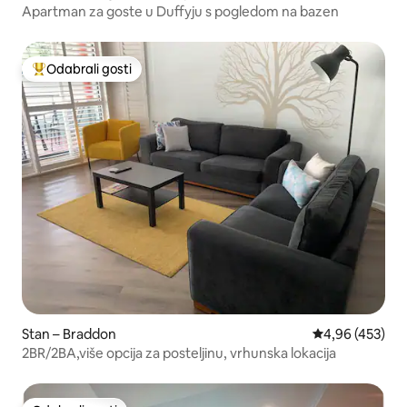
Apartman za goste u Duffyju s pogledom na bazen
Odabrali gosti
Među najviše rangiranima s oznakom „Odabrali gosti”
Stan – Braddon
Prosječna ocjen
4,96 (453)
2BR/2BA,više opcija za posteljinu, vrhunska lokacija