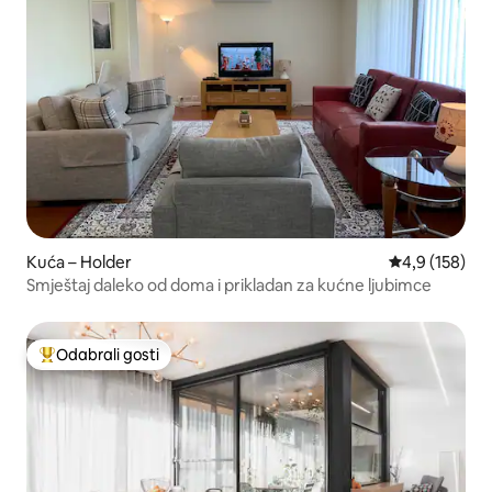
Kuća – Holder
Prosječna ocje
4,9 (158)
Smještaj daleko od doma i prikladan za kućne ljubimce
Odabrali gosti
Među najviše rangiranima s oznakom „Odabrali gosti”