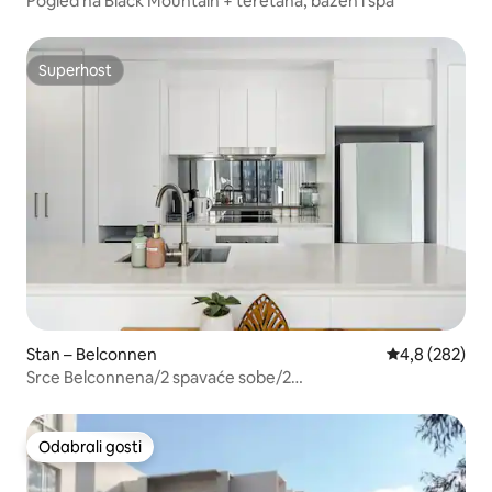
Pogled na Black Mountain + teretana, bazen i spa
Superhost
Superhost
Stan – Belconnen
Prosječna ocje
4,8 (282)
Srce Belconnena/2 spavaće sobe/2
kupaonice/bazen/spa/sauna/teretana/UC
Odabrali gosti
Odabrali gosti