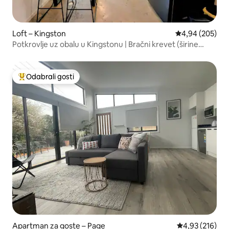
Loft – Kingston
Prosječna ocjen
4,94 (205)
Potkrovlje uz obalu u Kingstonu | Bračni krevet (širine
180 – 200 cm), prikladno za kućne ljubimce
Odabrali gosti
Među najviše rangiranima s oznakom „Odabrali gosti”
Apartman za goste – Page
Prosječna ocjen
4,93 (216)