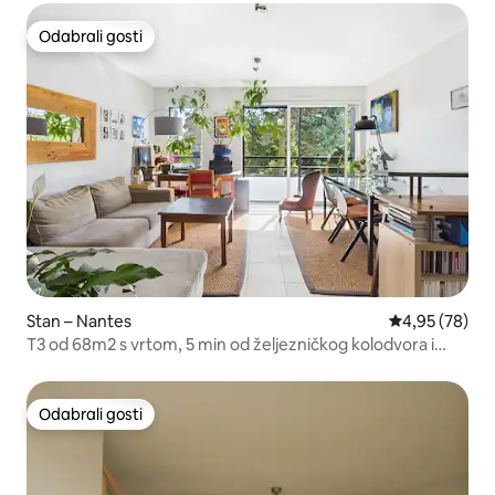
Odabrali gosti
Odabrali gosti
Stan – Nantes
Prosječna ocje
4,95 (78)
T3 od 68m2 s vrtom, 5 min od željezničkog kolodvora i
centra grada
Odabrali gosti
Odabrali gosti