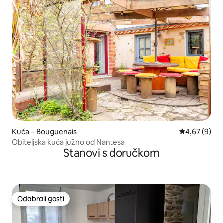
Kuća – Bouguenais
Prosječna ocj
4,67 (9)
Obiteljska kuća južno od Nantesa
Stanovi s doručkom
Odabrali gosti
Odabrali gosti