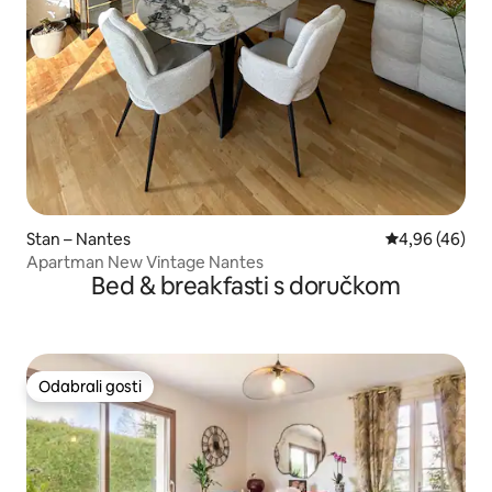
Stan – Nantes
Prosječna ocje
4,96 (46)
Apartman New Vintage Nantes
Bed & breakfasti s doručkom
Odabrali gosti
Odabrali gosti