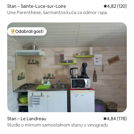
Stan – Sainte-Luce-sur-Loire
Prosječna ocjen
4,82 (120)
Une Parenthèse, šarmantna kuća za odmor i spa.
Odabrali gosti
Među najviše rangiranima s oznakom „Odabrali gosti”
Stan – Le Landreau
Prosječna ocjen
4,84 (178)
Studio u mirnom samostalnom stanu u vinogradu