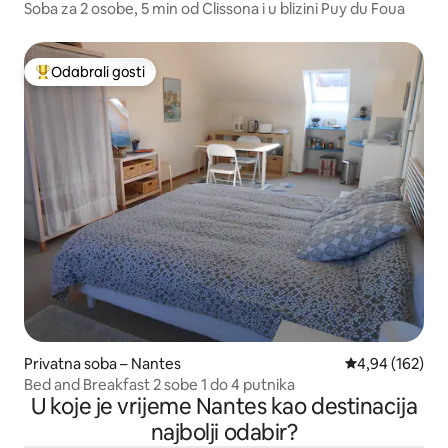
Soba za 2 osobe, 5 min od Clissona i u blizini Puy du Foua
Odabrali gosti
Među najviše rangiranima s oznakom „Odabrali gosti”
Privatna soba – Nantes
Prosječna ocjen
4,94 (162)
Bed and Breakfast 2 sobe 1 do 4 putnika
U koje je vrijeme Nantes kao destinacija
najbolji odabir?