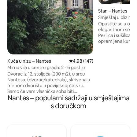
Stan – Nantes
Smještaj u blizini 
Opustite se u ovo
elegantnom smješta
Perilica i sušilica 
opremljena kuhinja: Nespresso, tos
kuhalo za vodu, hl
pećnica, posuđe i 
tušem Sušilo za ko
Kuća u nizu – Nantes
Prosječna ocjena: 4,98/5, recenz
4,98 (147)
Soba je opremljen
Mirna vila u centru grada: 2 - 6 gostiju
ormar, TV) Posteljina i ručnici su na
Dvorac iz 12. stoljeća (200 m2), u srcu
raspolaganju Čišće
Nantesa, (dvorac/katedrala), skrivena u
Besplatno parkirališno m
mirnom dvorištu u povijesnoj četvrti.
poliklinike St. Herb
Samo će vam vlasnička soba biti
prijevoza. (10 min 
Nantes – popularni sadržaji u smještajima
zatvorena. – Prilikom ugovaranja
Autobus 23 / 3 mi
rezervacije navedite broj gostiju (1
s doručkom
min Autobus 11)
spavaća soba s velikim bračnim
krevetom širine 160 cm + 1 spavaća soba
s bračnim krevetom širine 160 cm + 1
spavaća soba s 2 odvojena kreveta širine
90 cm + mali dnevni boravak s udobnim