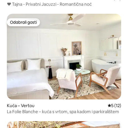
❤️ Tajna - Privatni Jacuzzi - Romantična noć
Odabrali gosti
Odabrali gosti
Kuća – Vertou
Prosječna 
5 (12)
La Folie Blanche – kuća s vrtom, spa kadom i parkiralištem