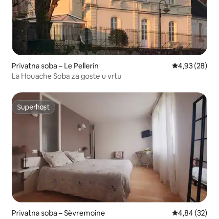
Privatna soba – Le Pellerin
Prosječna ocje
4,93 (28)
La Houache Soba za goste u vrtu
Superhost
Superhost
Privatna soba – Sèvremoine
Prosječna ocje
4,84 (32)