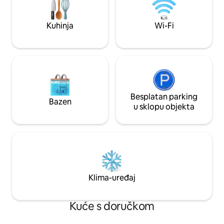
kaučom na razvlačenje) - Profesionalni
putnici koji rezerviraju smještaj u
neposrednoj blizini centra grada i
Kuhinja
Wi-Fi
kongresnih centara - PRM nije
prilagođen osobama s invaliditetom
Besplatan parking
Bazen
u sklopu objekta
Klima-uređaj
Kuće s doručkom