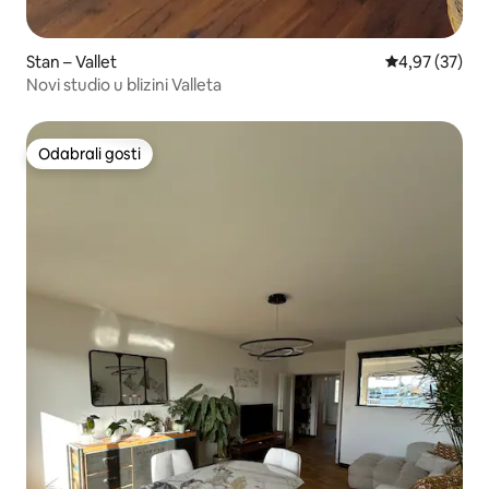
Stan – Vallet
Prosječna ocje
4,97 (37)
Novi studio u blizini Valleta
Odabrali gosti
Odabrali gosti