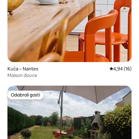
Kuća – Nantes
Prosječna ocje
4,94 (16)
Maison douce
Odabrali gosti
Odabrali gosti