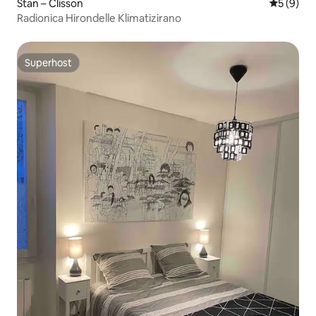
Stan – Clisson
Prosječna
5 (9)
Radionica Hirondelle Klimatizirano
Superhost
Superhost