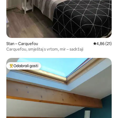
Stan – Carquefou
Prosječna ocje
4,86 (21)
Carquefou, smještaj s vrtom, mir – sadržaji
Odabrali gosti
Među najviše rangiranima s oznakom „Odabrali gosti”