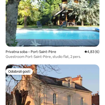
Privatna soba – Port-Saint-Père
Prosječna ocj
4,83 (6)
Guestroom Port-Saint-Père, studio flat, 2 pers.
Odabrali gosti
Odabrali gosti