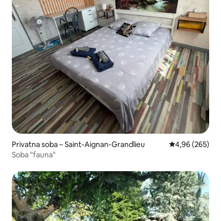
Privatna soba – Saint-Aignan-Grandlieu
Prosječna ocjen
4,96 (265)
Soba "fauna"