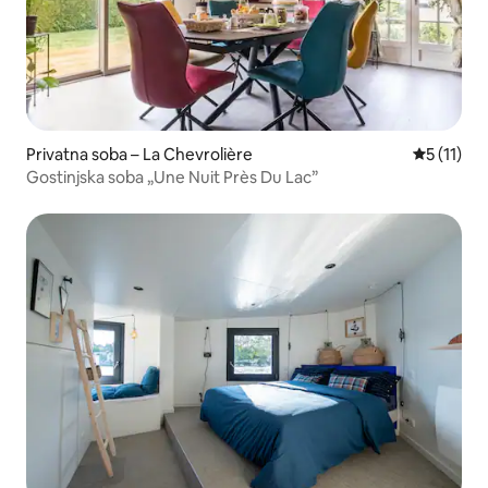
Privatna soba – La Chevrolière
Prosječna 
5 (11)
Gostinjska soba „Une Nuit Près Du Lac”