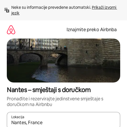
Prijeđi
Neke su informacije prevedene automatski. 
Prikaži izvorni 
na
jezik
sadržaj
Iznajmite preko Airbnba
Nantes – smještaji s doručkom
Pronađite i rezervirajte jedinstvene smještaje s
doručkom na Airbnbu
Lokacija
Kada budu dostupni rezultati, moći ćete ih pregledati koristeći