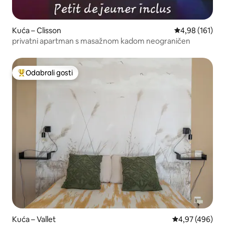
Kuća – Clisson
Prosječna ocjen
4,98 (161)
privatni apartman s masažnom kadom neograničen
Odabrali gosti
Među najviše rangiranima s oznakom „Odabrali gosti”
Kuća – Vallet
Prosječna ocjen
4,97 (496)