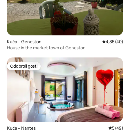
Kuća – Geneston
Prosječna ocje
4,85 (40)
House in the market town of Geneston.
Odabrali gosti
Odabrali gosti
Kuća – Nantes
Prosječna o
5 (49)