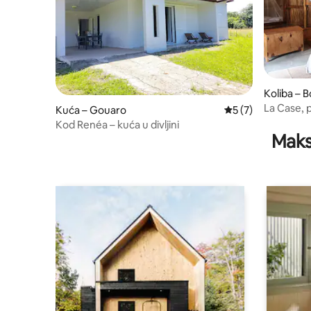
Koliba – 
La Case, 
Kuća – Gouaro
Prosječna ocjena: 
5 (7)
Kod Renéa – kuća u divljini
Maks