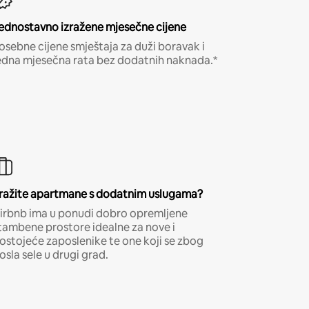
ednostavno izražene mjesečne cijene
osebne cijene smještaja za duži boravak i
edna mjesečna rata bez dodatnih naknada.*
ražite apartmane s dodatnim uslugama?
irbnb ima u ponudi dobro opremljene
tambene prostore idealne za nove i
ostojeće zaposlenike te one koji se zbog
osla sele u drugi grad.