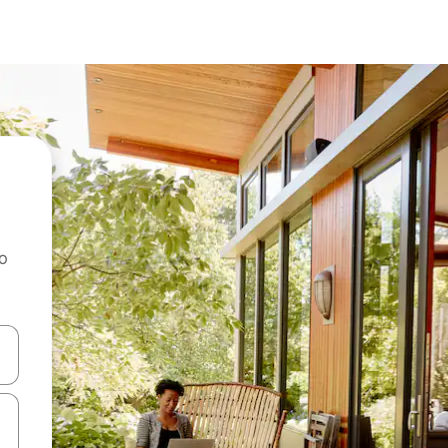
ao
dati koristeći se strelicama prema gore i prema dolje, kao i dodirom i