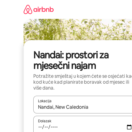
Prijeđi
na
sadržaj
Nandai: prostori za
mjesečni najam
Potražite smještaj u kojem ćete se osjećati k
kod kuće kad planirate boravak od mjesec ili
više dana.
Lokacija
Kada budu dostupni rezultati, moći ćete ih pregle
Dolazak