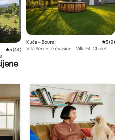
Kuća – Bourail
Prosječna ocjena: 
5 (9)
Villa Sérénité évasion – Villa F4-Chalet-
Prosječna ocjena: 5/5, recenzija: 44
5 (44)
Bourail
ža
ijene