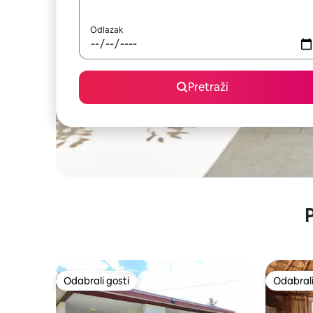
Odlazak
Pretraži
P
Odabrali gosti
Odabrali
Odabrali gosti
Odabrali