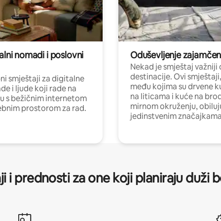
alni nomadi i poslovni
Oduševljenje zajamče
Nekad je smještaj važniji
destinacije. Ovi smještaji
i smještaji za digitalne
među kojima su drvene k
e i ljude koji rade na
na liticama i kuće na bro
nu s bežičnim internetom
mirnom okruženju, obiluj
ebnim prostorom za rad.
jedinstvenim značajkama
ji i prednosti za one koji planiraju duži 