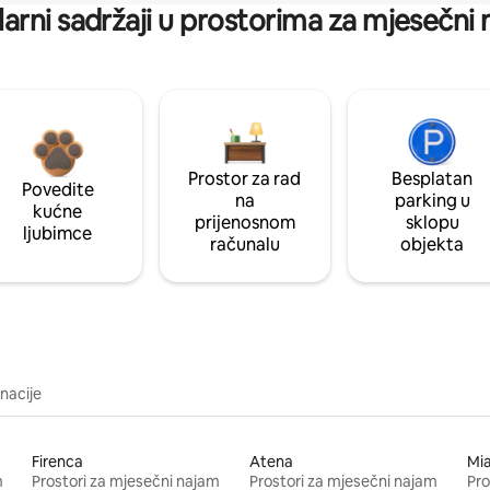
arni sadržaji u prostorima za mjesečni
Prostor za rad
Besplatan
Povedite
na
parking u
kućne
prijenosnom
sklopu
ljubimce
računalu
objekta
inacije
Firenca
Atena
Mi
m
Prostori za mjesečni najam
Prostori za mjesečni najam
Pro