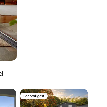
ci
Odabrali gosti
nakom „Odabrali gosti”
Odabrali gosti