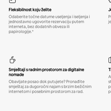
Fleksibilnost koju želite
J
Odaberite točne datume useljenja i iseljenja i
P
jednostavno ugovorite rezervaciju putem
j
interneta, bez dodatnih obveza ili
papirologije.*
Smještaji s radnim prostorom za digitalne
T
nomade
A
Obavljate posao dok putujete? Pronađite
s
smještaj za dugoročni najam s brzim bežičnim
p
internetom i posebnim prostorom za rad.
p