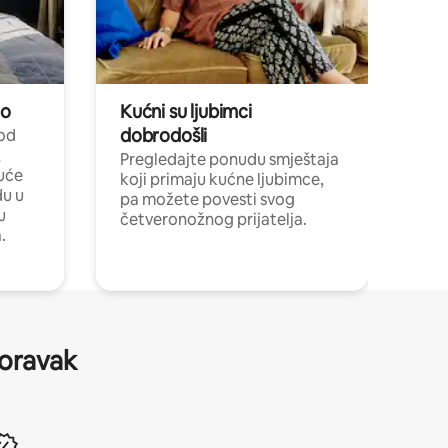
no
Kućni su ljubimci
dobrodošli
 od
,
Pregledajte ponudu smještaja
uće
koji primaju kućne ljubimce,
du u
pa možete povesti svog
u
četveronožnog prijatelja.
.
boravak