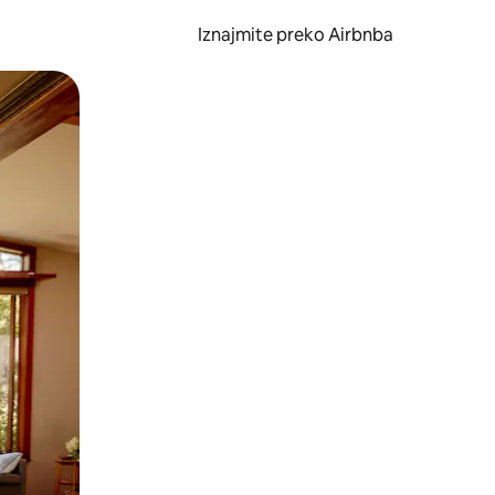
Iznajmite preko Airbnba
li prelaskom prstom po zaslonu.