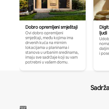
Dobro opremljeni smještaji
Digit
ljudi
Ovi dobro opremljeni
smještaji, među kojima ima
Udobn
drvenih kuća na mirnim
nomad
lokacijama u planinama i
dalji
stanova u urbanim sredinama,
i pos
imaju sve sadržaje koji su vam
potrebni u vašem domu.
Sadrža