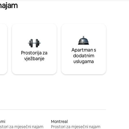
 najam
Apartman s
Prostorija za
dodatnim
vježbanje
uslugama
ami
Montreal
stori za mjesečni najam
Prostori za mjesečni najam