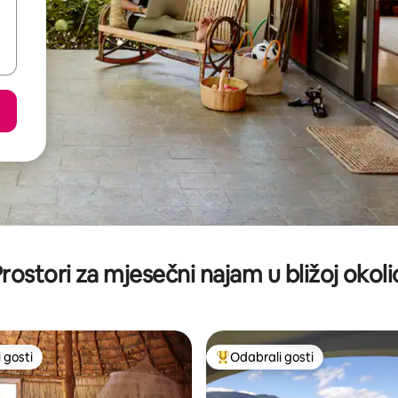
rostori za mjesečni najam u bližoj okoli
 gosti
Odabrali gosti
 gosti
Među najviše rangiranima s oz