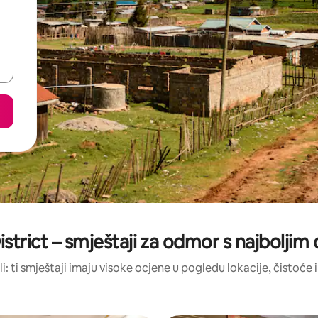
istrict – smještaji za odmor s najbolji
li: ti smještaji imaju visoke ocjene u pogledu lokacije, čistoće i