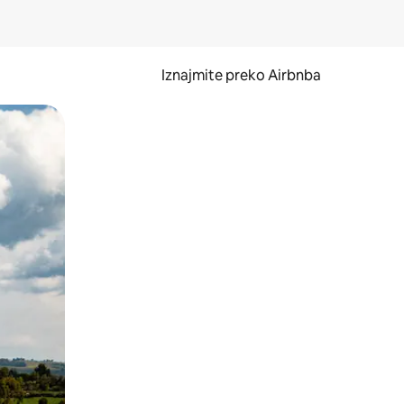
Iznajmite preko Airbnba
li prelaskom prstom po zaslonu.