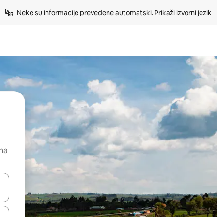
Neke su informacije prevedene automatski. 
Prikaži izvorni jezik
 na
dati koristeći se strelicama prema gore i prema dolje, kao i dodirom i