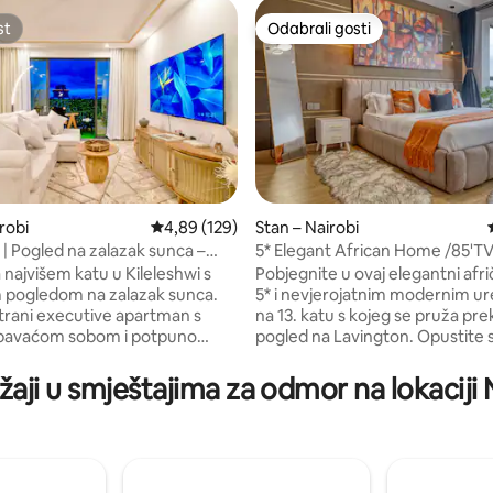
st
Odabrali gosti
st
Odabrali gosti
, recenzija: 133
robi
Prosječna ocjena: 4,89/5, recenzija: 129
4,89 (129)
Stan – Nairobi
t | Pogled na zalazak sunca –
5* Elegant African Home /85'TV
cijeli ured i pomoćni prostor
krevet (širine 180-179 cm) ibrač
 najvišem katu u Kileleshwi s
Pobjegnite u ovaj elegantni afri
(širine 180-179 cm)
 pogledom na zalazak sunca.
5* i nevjerojatnim modernim u
strani executive apartman s
na 13. katu s kojeg se pruža pr
pavaćom sobom i potpuno
pogled na Lavington. Opustite 
nim uredom, savršen za
inčni televizor i opcije za stre
, parove i one koji rade na
Netflixa, HBO-a i drugih sadržaj
žaji u smještajima za odmor na lokaciji N
se može pohvaliti bračnim kre
tra grada. Uživajte u
kuhinja je u potpunosti opreml
om kućnom uredu s radnim
modernim uređajima, uključujuć
 tvrdog drveta, iznimno brzim
za espresso. Uživajte u bespla
, ergonomskom stolicom i
parkingu, brzom bežičnom inte