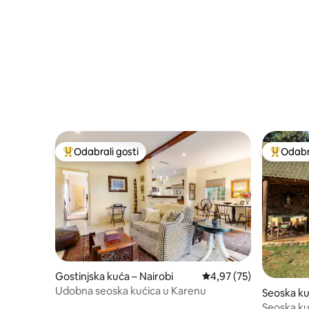
centra GT
Odabrali gosti
Odabra
Među najviše rangiranima s oznakom „Odabrali gosti”
Među naj
Gostinjska kuća – Nairobi
Prosječna ocjena: 4,97/
4,97 (75)
Udobna seoska kućica u Karenu
Seoska ku
Seoska k