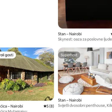
C i noćnog života
Stan – Nairobi
Skynest: oaza za poslovne ljude
Westlandsu s klima-uređajem
li gosti
Superhost
više rangiranima s oznakom „Odabrali gosti”
Superhost
5, recenzija: 75
Stan – Nairobi
Svijetli dvosobni penthouse, Kil
ćica – Nairobi
Prosječna ocjena: 5/5, recenzija: 8
5 (8)
Nairobi
ućica Mutamaiyu