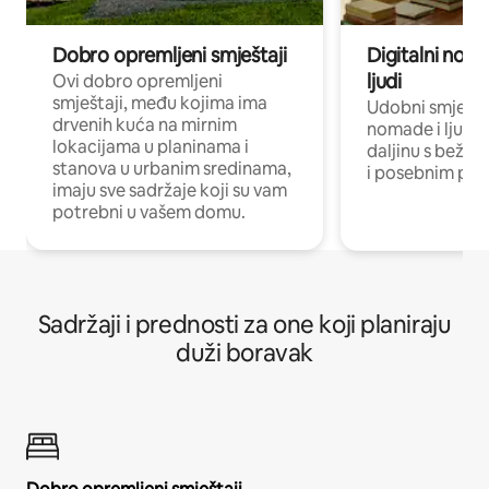
Dobro opremljeni smještaji
Digitalni noma
ljudi
Ovi dobro opremljeni
smještaji, među kojima ima
Udobni smještaj
drvenih kuća na mirnim
nomade i ljude 
lokacijama u planinama i
daljinu s bežič
stanova u urbanim sredinama,
i posebnim pro
imaju sve sadržaje koji su vam
potrebni u vašem domu.
Sadržaji i prednosti za one koji planiraju
duži boravak