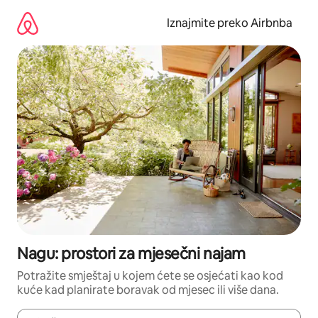
Prijeđi
na
Iznajmite preko Airbnba
sadržaj
Nagu: prostori za mjesečni najam
Potražite smještaj u kojem ćete se osjećati kao kod
kuće kad planirate boravak od mjesec ili više dana.