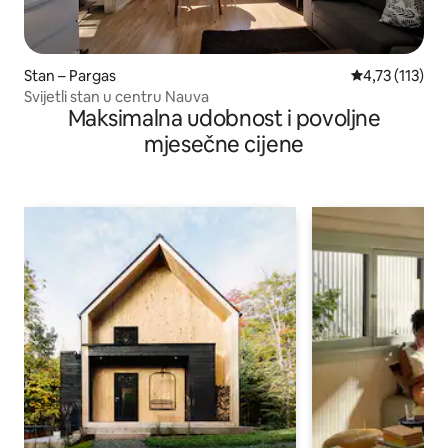
Stan – Pargas
Prosječna ocje
4,73 (113)
Svijetli stan u centru Nauva
Maksimalna udobnost i povoljne
mjesečne cijene