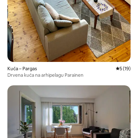
Kuća – Pargas
Prosječna 
5 (19)
Drvena kuća na arhipelagu Parainen