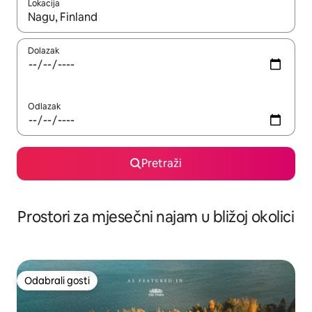
Lokacija
Kada budu dostupni rezultati, moći ćete ih pregledati koristeći
Dolazak
Odlazak
Pretraži
Prostori za mjesečni najam u bližoj okolici
Odabrali gosti
Odabrali gosti