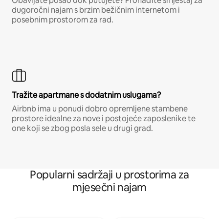
Obavljate posao dok putujete? Pronađite smještaj za
dugoročni najam s brzim bežičnim internetom i
posebnim prostorom za rad.
Tražite apartmane s dodatnim uslugama?
Airbnb ima u ponudi dobro opremljene stambene
prostore idealne za nove i postojeće zaposlenike te
one koji se zbog posla sele u drugi grad.
Popularni sadržaji u prostorima za
mjesečni najam