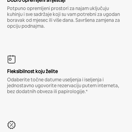
Dobro opremljeni smještaji
Potpuno opremljeni prostori za najam uključuju
kuhinju i sve sadržaje koji su vam potrebni za ugodan
boravak od mjesec ili više dana. Savršena zamjena za
opciju podnajma.
Fleksibilnost koju želite
Odaberite točne datume useljenja i iseljenja i
jednostavno ugovorite rezervaciju putem interneta,
bez dodatnih obveza ili papirologije.*