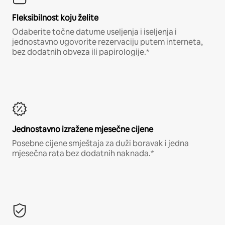
Fleksibilnost koju želite
Odaberite točne datume useljenja i iseljenja i
jednostavno ugovorite rezervaciju putem interneta,
bez dodatnih obveza ili papirologije.*
Jednostavno izražene mjesečne cijene
Posebne cijene smještaja za duži boravak i jedna
mjesečna rata bez dodatnih naknada.*