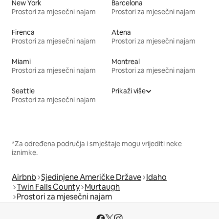
New York
Barcelona
Prostori za mjesečni najam
Prostori za mjesečni najam
Firenca
Atena
Prostori za mjesečni najam
Prostori za mjesečni najam
Miami
Montreal
Prostori za mjesečni najam
Prostori za mjesečni najam
Seattle
Prikaži više
Prostori za mjesečni najam
*Za određena područja i smještaje mogu vrijediti neke
iznimke.
Airbnb
Sjedinjene Američke Države
Idaho
Twin Falls County
Murtaugh
Prostori za mjesečni najam