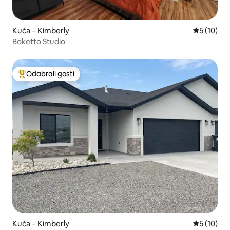
Kuća – Kimberly
Prosječna 
5 (10)
Boketto Studio
Odabrali gosti
Među najviše rangiranima s oznakom „Odabrali gosti”
Kuća – Kimberly
Prosječna 
5 (10)