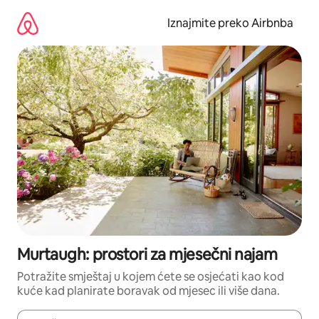
Prijeđi
na
Iznajmite preko Airbnba
sadržaj
Murtaugh: prostori za mjesečni najam
Potražite smještaj u kojem ćete se osjećati kao kod
kuće kad planirate boravak od mjesec ili više dana.