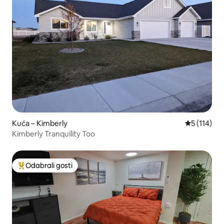
Kuća – Kimberly
Prosječna o
5 (114)
Kimberly Tranquility Too
Odabrali gosti
Među najviše rangiranima s oznakom „Odabrali gosti”