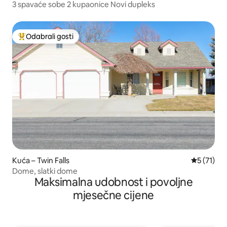
3 spavaće sobe 2 kupaonice Novi dupleks
Odabrali gosti
Među najviše rangiranima s oznakom „Odabrali gosti”
Kuća – Twin Falls
Prosječna 
5 (71)
Dome, slatki dome
Maksimalna udobnost i povoljne
mjesečne cijene