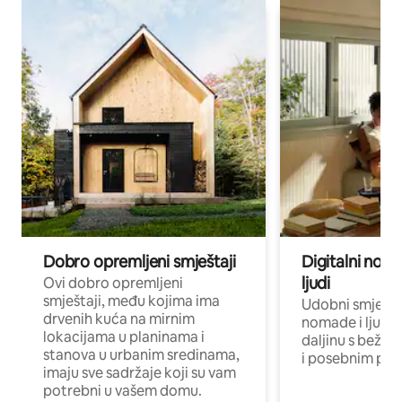
Dobro opremljeni smještaji
Digitalni noma
ljudi
Ovi dobro opremljeni
smještaji, među kojima ima
Udobni smještaj
drvenih kuća na mirnim
nomade i ljude 
lokacijama u planinama i
daljinu s bežič
stanova u urbanim sredinama,
i posebnim pro
imaju sve sadržaje koji su vam
potrebni u vašem domu.