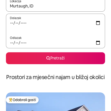
Lokacija
Kada budu dostupni rezultati, moći ćete ih pregledati koristeći
Dolazak
Odlazak
Pretraži
Prostori za mjesečni najam u bližoj okolici
Odabrali gosti
Među najviše rangiranima s oznakom „Odabrali gosti”