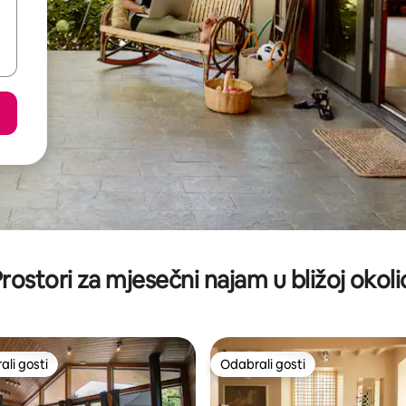
rostori za mjesečni najam u bližoj okoli
li gosti
Odabrali gosti
više rangiranima s oznakom „Odabrali gosti”
Odabrali gosti