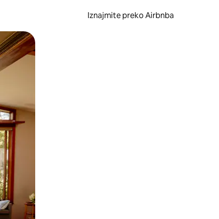
Iznajmite preko Airbnba
li prelaskom prstom po zaslonu.