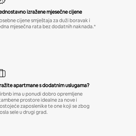
ednostavno izražene mjesečne cijene
osebne cijene smještaja za duži boravak i
edna mjesečna rata bez dodatnih naknada.*
ražite apartmane s dodatnim uslugama?
irbnb ima u ponudi dobro opremljene
tambene prostore idealne za nove i
ostojeće zaposlenike te one koji se zbog
osla sele u drugi grad.