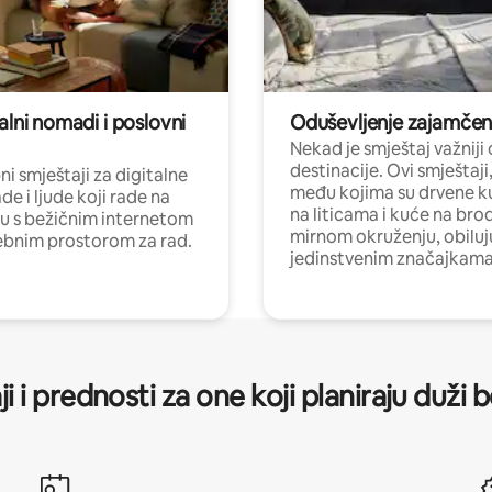
alni nomadi i poslovni
Oduševljenje zajamče
Nekad je smještaj važniji
destinacije. Ovi smještaji
i smještaji za digitalne
među kojima su drvene k
e i ljude koji rade na
na liticama i kuće na bro
nu s bežičnim internetom
mirnom okruženju, obiluj
ebnim prostorom za rad.
jedinstvenim značajkama
ji i prednosti za one koji planiraju duži 