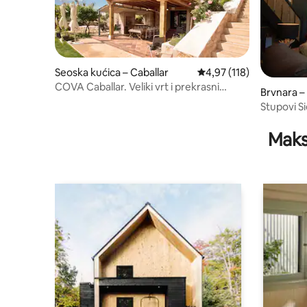
Seoska kućica – Caballar
Prosječna ocjena: 4,97/5
4,97 (118)
COVA Caballar. Veliki vrt i prekrasni
Brvnara –
zalasci sunca
Stupovi Si
Maks