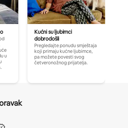
no
Kućni su ljubimci
dobrodošli
 od
,
Pregledajte ponudu smještaja
uće
koji primaju kućne ljubimce,
du u
pa možete povesti svog
u
četveronožnog prijatelja.
.
boravak