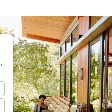
ao
dati koristeći se strelicama prema gore i prema dolje, kao i dodirom i