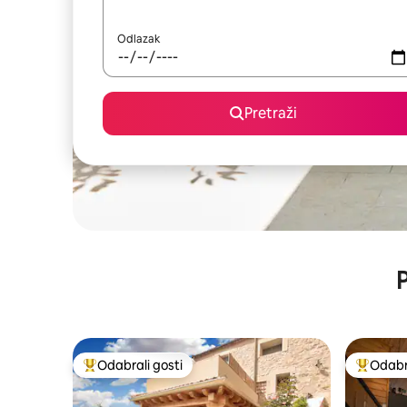
Odlazak
Pretraži
P
Odabrali gosti
Odabra
Među najviše rangiranima s oznakom „Odabrali gosti”
Među naj