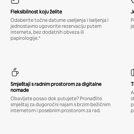
Fleksibilnost koju želite
J
Odaberite točne datume useljenja i iseljenja i
P
jednostavno ugovorite rezervaciju putem
j
interneta, bez dodatnih obveza ili
papirologije.*
Smještaji s radnim prostorom za digitalne
T
nomade
A
Obavljate posao dok putujete? Pronađite
s
smještaj za dugoročni najam s brzim bežičnim
p
internetom i posebnim prostorom za rad.
p