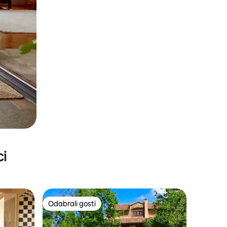
ci
Odabrali gosti
Odabrali gosti