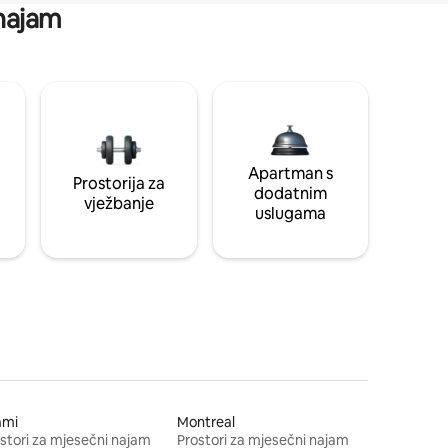
 najam
Apartman s
Prostorija za
dodatnim
vježbanje
uslugama
ami
Montreal
stori za mjesečni najam
Prostori za mjesečni najam