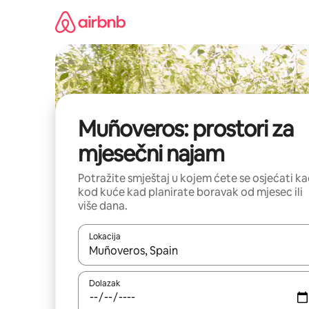
Prijeđi
na
sadržaj
Muñoveros: prostori za
mjesečni najam
Potražite smještaj u kojem ćete se osjećati k
kod kuće kad planirate boravak od mjesec ili
više dana.
Lokacija
Kada budu dostupni rezultati, moći ćete ih pregle
Dolazak