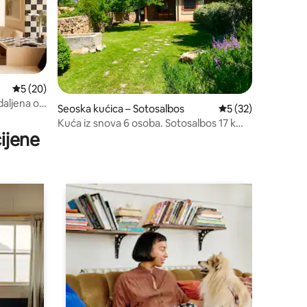
Prosječna ocjena: 5/5, recenzija: 20
5 (20)
daljena od
Seoska kućica – Sotosalbos
Prosječna ocjena: 5
5 (32)
Kuća iz snova 6 osoba. Sotosalbos 17 km
ijene
Segovia.