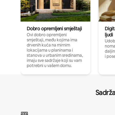
Dobro opremljeni smještaji
Digit
ljudi
Ovi dobro opremljeni
smještaji, među kojima ima
Udobn
drvenih kuća na mirnim
nomad
lokacijama u planinama i
dalji
stanova u urbanim sredinama,
i pos
imaju sve sadržaje koji su vam
potrebni u vašem domu.
Sadrža