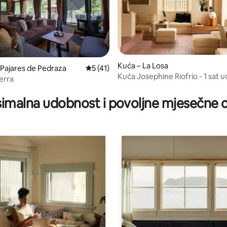
, recenzija: 118
Kuća – La Losa
 Pajares de Pedraza
Prosječna ocjena: 5/5, recenzija: 41
5 (41)
Kuća Josephine Riofrío - 1 sat u
erra
Madrida
imalna udobnost i povoljne mjesečne c