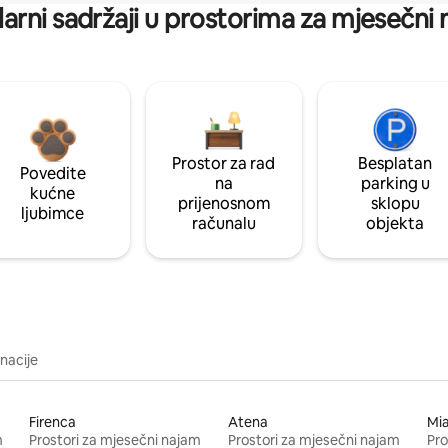
arni sadržaji u prostorima za mjesečni
Prostor za rad
Besplatan
Povedite
na
parking u
kućne
prijenosnom
sklopu
ljubimce
računalu
objekta
inacije
Firenca
Atena
Mi
m
Prostori za mjesečni najam
Prostori za mjesečni najam
Pro