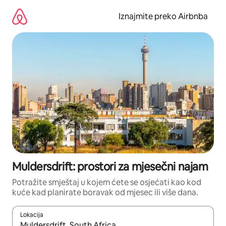
Prijeđi
na
Iznajmite preko Airbnba
sadržaj
Muldersdrift: prostori za mjesečni najam
Potražite smještaj u kojem ćete se osjećati kao kod
kuće kad planirate boravak od mjesec ili više dana.
Lokacija
Kada budu dostupni rezultati, moći ćete ih pregledati koristeći