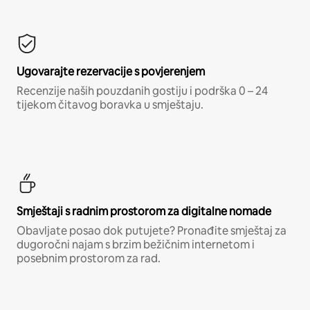
Ugovarajte rezervacije s povjerenjem
Recenzije naših pouzdanih gostiju i podrška 0 – 24
tijekom čitavog boravka u smještaju.
Smještaji s radnim prostorom za digitalne nomade
Obavljate posao dok putujete? Pronađite smještaj za
dugoročni najam s brzim bežičnim internetom i
posebnim prostorom za rad.