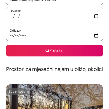
Dolazak
Odlazak
Pretraži
Prostori za mjesečni najam u bližoj okolici
Superhost
Superhost