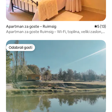
Apartman za goste – Ruimsig
Prosječna 
5 (13)
Apartman za goste Ruimsig – Wi-Fi, toplina, veliki zaslon,
solarna energija
Odabrali gosti
Odabrali gosti