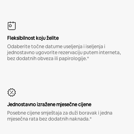
Fleksibilnost koju želite
Odaberite točne datume useljenja i iseljenja i
jednostavno ugovorite rezervaciju putem interneta,
bez dodatnih obveza ili papirologije.*
Jednostavno izražene mjesečne cijene
Posebne cijene smještaja za duži boravak i jedna
mjesečna rata bez dodatnih naknada.*