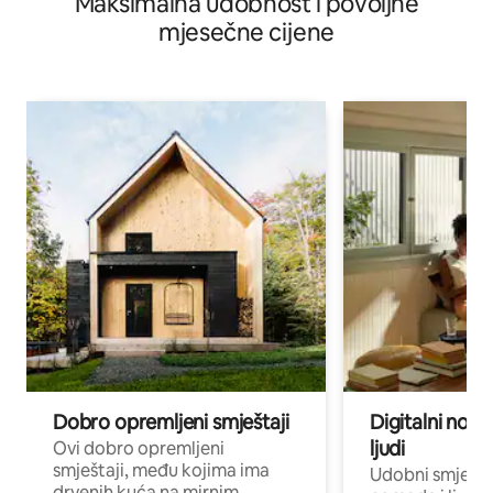
Maksimalna udobnost i povoljne
mjesečne cijene
Dobro opremljeni smještaji
Digitalni noma
ljudi
Ovi dobro opremljeni
smještaji, među kojima ima
Udobni smještaj
drvenih kuća na mirnim