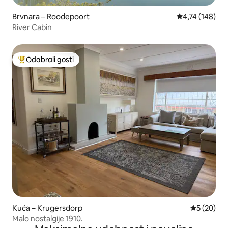
Brvnara – Roodepoort
Prosječna ocjen
4,74 (148)
River Cabin
Odabrali gosti
Među najviše rangiranima s oznakom „Odabrali gosti”
Kuća – Krugersdorp
Prosječna o
5 (20)
Malo nostalgije 1910.