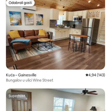
Odabrali gosti
Odabrali gosti
Kuća – Gainesville
Prosječna ocjen
4,94 (143)
Bungalov u ulici Wine Street
Superhost
Superhost