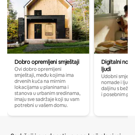
Dobro opremljeni smještaji
Digitalni noma
ljudi
Ovi dobro opremljeni
smještaji, među kojima ima
Udobni smještaj
drvenih kuća na mirnim
nomade i ljude 
lokacijama u planinama i
daljinu s bežič
stanova u urbanim sredinama,
i posebnim pro
imaju sve sadržaje koji su vam
potrebni u vašem domu.