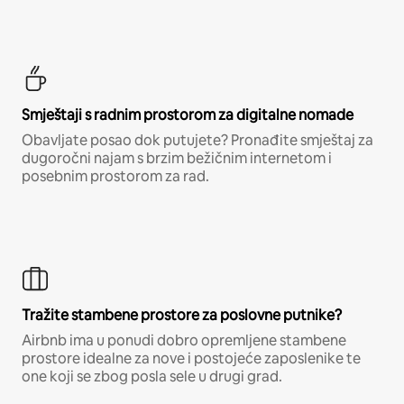
Smještaji s radnim prostorom za digitalne nomade
Obavljate posao dok putujete? Pronađite smještaj za
dugoročni najam s brzim bežičnim internetom i
posebnim prostorom za rad.
Tražite stambene prostore za poslovne putnike?
Airbnb ima u ponudi dobro opremljene stambene
prostore idealne za nove i postojeće zaposlenike te
one koji se zbog posla sele u drugi grad.