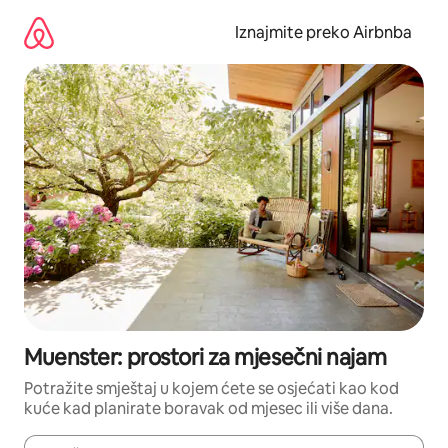
Prijeđi
na
Iznajmite preko Airbnba
sadržaj
Muenster: prostori za mjesečni najam
Potražite smještaj u kojem ćete se osjećati kao kod
kuće kad planirate boravak od mjesec ili više dana.