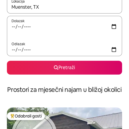
Lokacija
Kada budu dostupni rezultati, moći ćete ih pregledati koristeći
Dolazak
Odlazak
Pretraži
Prostori za mjesečni najam u bližoj okolici
Odabrali gosti
Među najviše rangiranima s oznakom „Odabrali gosti”