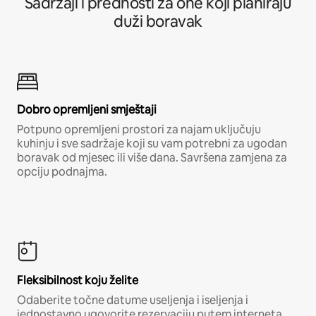
Sadržaji i prednosti za one koji planiraju
duži boravak
Dobro opremljeni smještaji
Potpuno opremljeni prostori za najam uključuju
kuhinju i sve sadržaje koji su vam potrebni za ugodan
boravak od mjesec ili više dana. Savršena zamjena za
opciju podnajma.
Fleksibilnost koju želite
Odaberite točne datume useljenja i iseljenja i
jednostavno ugovorite rezervaciju putem interneta,