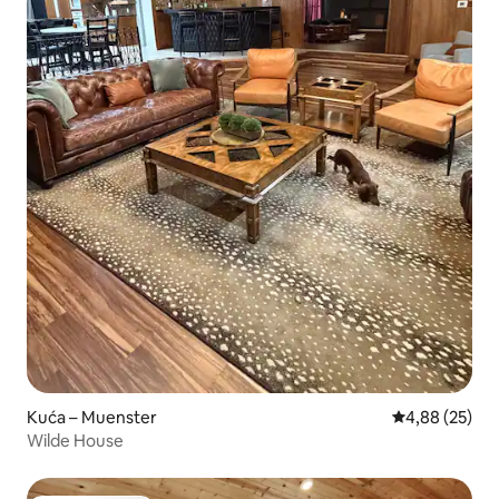
Kuća – Muenster
Prosječna ocje
4,88 (25)
Wilde House