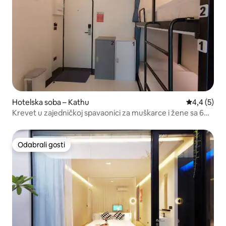
Hotelska soba – Kathu
Prosječna o
4,4 (5)
Krevet u zajedničkoj spavaonici za muškarce i žene sa 6
kreveta (veličina sobe 15 m²)
Odabrali gosti
Odabrali gosti