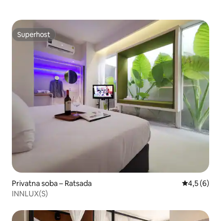
Superhost
Superhost
Privatna soba – Ratsada
Prosječna o
4,5 (6)
INNLUX(S)