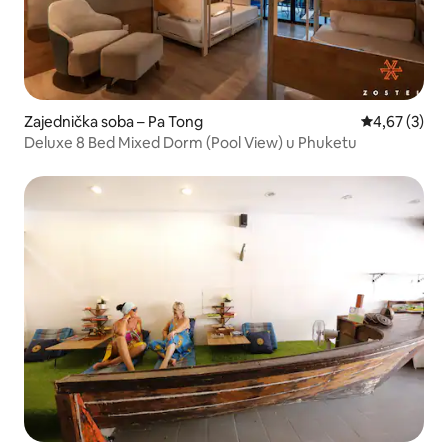
Zajednička soba – Pa Tong
Prosječna ocj
4,67 (3)
Deluxe 8 Bed Mixed Dorm (Pool View) u Phuketu