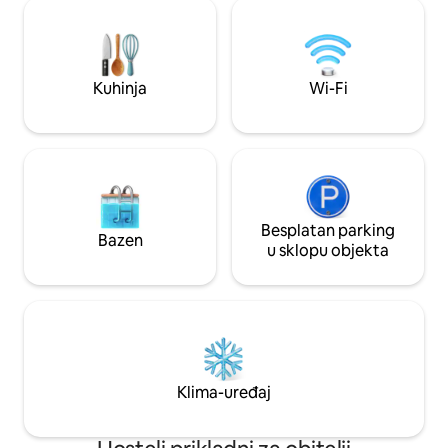
robom i lokalne usluge. Plaža Kata
dijete i odrasle. Besplatan prijevoz
udaljena je oko 5 minuta vožnje
autobusom do plaž
automobilom ili motociklom. ​ U sklopu
samo u vrhuncu s
objekta nalazi se škola surfanja i ronjenja.
Dostupan je najam motocikala
Kuhinja
Wi-Fi
Besplatan parking
Bazen
u sklopu objekta
Klima-uređaj