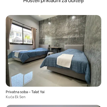
Hosteli prikladni za obitelji
Privatna soba – Talat Yai
Kuća Ek Sen