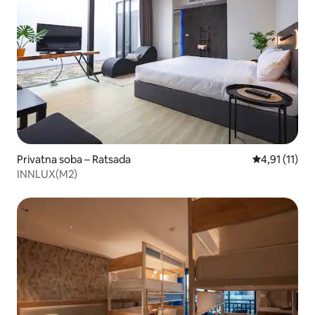
Privatna soba – Ratsada
Prosječna ocj
4,91 (11)
INNLUX(M2)