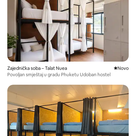
Zajednička soba – Talat Nuea
Novi smješ
Novo
Povoljan smještaj u gradu Phuketu Udoban hostel