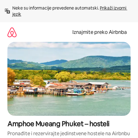
Prijeđi
Neke su informacije prevedene automatski. 
Prikaži izvorni 
na
jezik
sadržaj
Iznajmite preko Airbnba
Amphoe Mueang Phuket – hosteli
Pronađite i rezervirajte jedinstvene hostele na Airbnbu