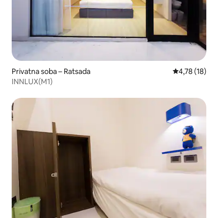
Privatna soba – Ratsada
Prosječna ocje
4,78 (18)
INNLUX(M1)