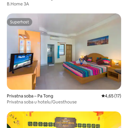
B.Home 3A
Superhost
Superhost
Privatna soba – Pa Tong
Prosječna ocje
4,65 (17)
Privatna soba u hotelu/Guesthouse