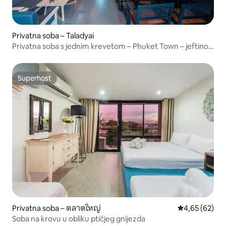
Privatna soba – Taladyai
Privatna soba s jednim krevetom – Phuket Town – jeftino –
s doručkom
Superhost
Superhost
Privatna soba – ตลาดใหญ่
Prosječna ocje
4,65 (62)
Soba na krovu u obliku ptičjeg gnijezda