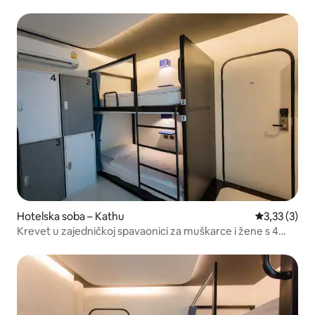
Hotelska soba – Kathu
Prosječna oc
3,33 (3)
Krevet u zajedničkoj spavaonici za muškarce i žene s 4
kreveta (veličina sobe 14 m²)