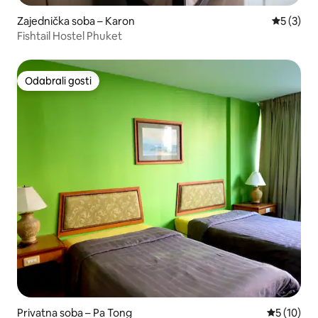
Zajednička soba – Karon
Prosječna
5 (3)
Fishtail Hostel Phuket
Odabrali gosti
Odabrali gosti
Privatna soba – Pa Tong
Prosječna 
5 (10)