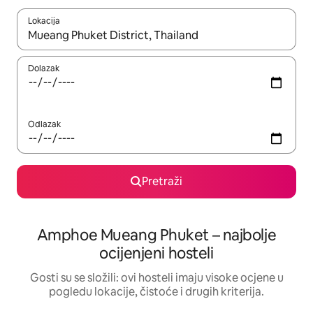
Lokacija
Kada budu dostupni rezultati, moći ćete ih pregledati koristeći
Dolazak
Odlazak
Pretraži
Amphoe Mueang Phuket – najbolje
ocijenjeni hosteli
Gosti su se složili: ovi hosteli imaju visoke ocjene u
pogledu lokacije, čistoće i drugih kriterija.