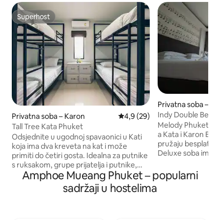
Superhost
Superhost
Privatna soba – K
Indy Double Bed 
Privatna soba – Karon
Prosječna ocjena: 4,9/5, recenz
4,9 (29)
Melody Phuket nal
Tall Tree Kata Phuket
a Kata i Karon Be
Odsjednite u ugodnoj spavaonici u Kati
pružaju besplatnu 
koja ima dva kreveta na kat i može
Deluxe soba ima 28
primiti do četiri gosta. Idealna za putnike
spavaću sobu i ku
s ruksakom, grupe prijatelja i putnike,
stilu. Prostorija j
Amphoe Mueang Phuket – popularni
soba nudi praktičan prostor za spavanje
uređajem. Doručak nije uključen. Mi
sa zajedničkom kupaonicom koja se
sadržaji u hostelima
pružamo uslugu do
nalazi izvan sobe. ​ Tall Tree Kata Phuket
Otvoreno 7: 30 - 1
nalazi se uz glavnu cestu u Kati, a u blizini
petak) Sofa u sobi može osigurati
su restorani, trgovine mješovitom
dodatni krevet, pr