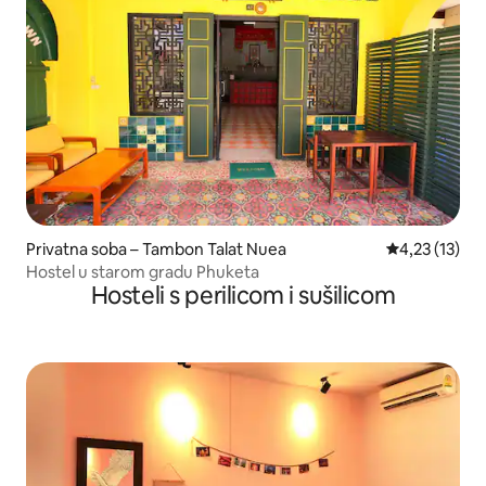
Privatna soba – Tambon Talat Nuea
Prosječna ocj
4,23 (13)
Hostel u starom gradu Phuketa
Hosteli s perilicom i sušilicom