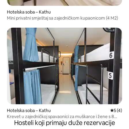
Hotelska soba – Kathu
Mini privatni smještaj sa zajedničkom kupaonicom (4 M2)
Hotelska soba – Kathu
Prosječna
5 (4)
Krevet u zajedničkoj spavaonici za muškarce i žene s 8
Hosteli koji primaju duže rezervacije
kreveta (veličina sobe 23 m²)