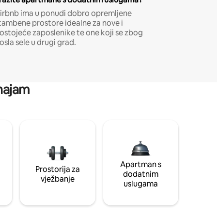
irbnb ima u ponudi dobro opremljene
tambene prostore idealne za nove i
ostojeće zaposlenike te one koji se zbog
osla sele u drugi grad.
 najam
Apartman s
Prostorija za
dodatnim
vježbanje
uslugama