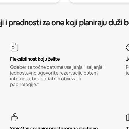
ji i prednosti za one koji planiraju duži 
Fleksibilnost koju želite
J
Odaberite točne datume useljenja i iseljenja i
P
jednostavno ugovorite rezervaciju putem
j
interneta, bez dodatnih obveza ili
papirologije.*
Smještaji s radnim prostorom za digitalne
T