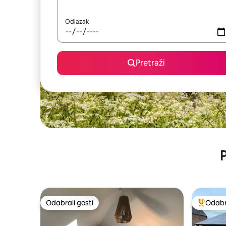
Odlazak
Pretraži
P
Odabrali gosti
Odabra
Odabrali gosti
Među naj