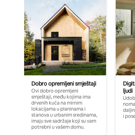
Dobro opremljeni smještaji
Digit
ljudi
Ovi dobro opremljeni
smještaji, među kojima ima
Udobn
drvenih kuća na mirnim
nomad
lokacijama u planinama i
dalji
stanova u urbanim sredinama,
i pos
imaju sve sadržaje koji su vam
potrebni u vašem domu.