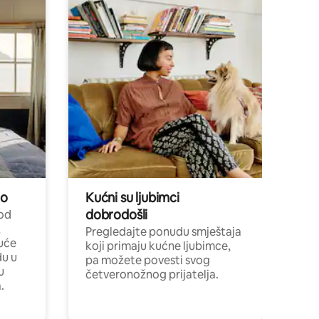
no
Kućni su ljubimci
dobrodošli
 od
,
Pregledajte ponudu smještaja
uće
koji primaju kućne ljubimce,
du u
pa možete povesti svog
u
četveronožnog prijatelja.
.