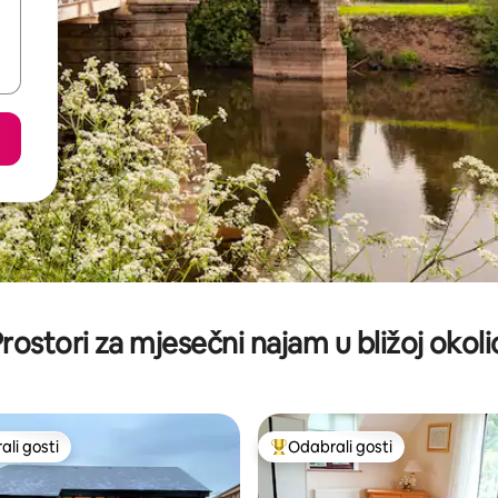
rostori za mjesečni najam u bližoj okoli
li gosti
Odabrali gosti
više rangiranima s oznakom „Odabrali gosti”
Među najviše rangiranima s oz