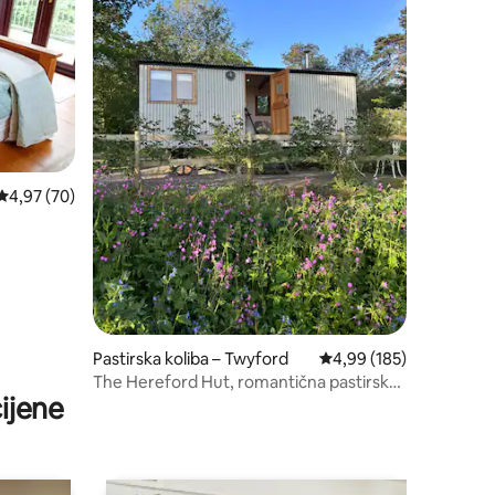
Prosječna ocjena: 4,97/5, recenzija: 70
4,97 (70)
Pastirska koliba – Twyford
Prosječna ocjena: 4,99/
4,99 (185)
The Hereford Hut, romantična pastirska
ijene
koliba s 1 spavaćom sobom