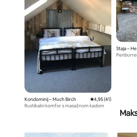
Staja – H
Penburren
Minster 
Kondominij – Much Birch
Prosječna ocjena: 4,95
4,95 (41)
Rustikalni komfor s masažnom kadom
Maks