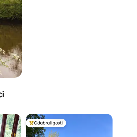
ci
Odabrali gosti
nakom „Odabrali gosti”
Među najviše rangiranima s oznakom „Odabrali gosti”