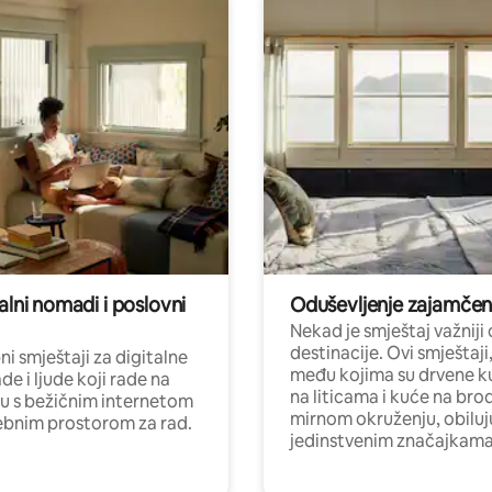
alni nomadi i poslovni
Oduševljenje zajamče
Nekad je smještaj važniji
destinacije. Ovi smještaji
i smještaji za digitalne
među kojima su drvene k
e i ljude koji rade na
na liticama i kuće na bro
nu s bežičnim internetom
mirnom okruženju, obiluj
ebnim prostorom za rad.
jedinstvenim značajkama