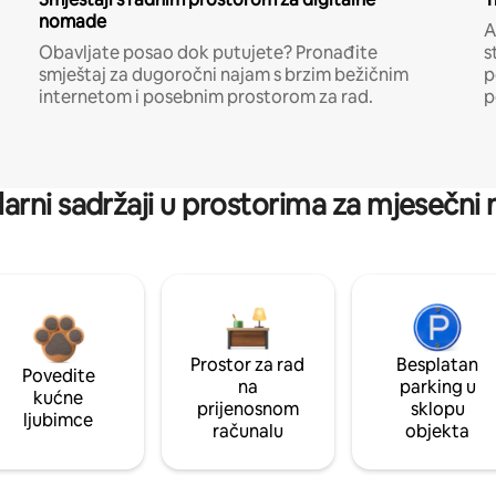
nomade
A
Obavljate posao dok putujete? Pronađite
s
smještaj za dugoročni najam s brzim bežičnim
p
internetom i posebnim prostorom za rad.
p
arni sadržaji u prostorima za mjesečni
Prostor za rad
Besplatan
Povedite
na
parking u
kućne
prijenosnom
sklopu
ljubimce
računalu
objekta