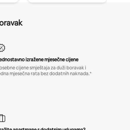
boravak
ednostavno izražene mjesečne cijene
osebne cijene smještaja za duži boravak i
edna mjesečna rata bez dodatnih naknada.*
ražite apartmane s dodatnim uslugama?