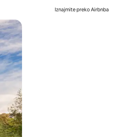
Iznajmite preko Airbnba
li prelaskom prstom po zaslonu.