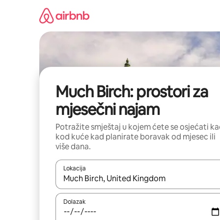
Prijeđi
na
sadržaj
Much Birch: prostori za
mjesečni najam
Potražite smještaj u kojem ćete se osjećati k
kod kuće kad planirate boravak od mjesec ili
više dana.
Lokacija
Kada budu dostupni rezultati, moći ćete ih pregle
Dolazak