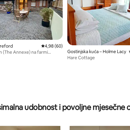
ereford
Prosječna ocjena: 4,98/5, recenzija: 60
4,98 (60)
Gostinjska kuća – Holme Lacy
 (The Annexe) na farmi
Hare Cottage
Farm West
/5, recenzija: 41
imalna udobnost i povoljne mjesečne c