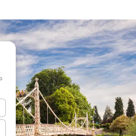
ao
dati koristeći se strelicama prema gore i prema dolje, kao i dodirom i