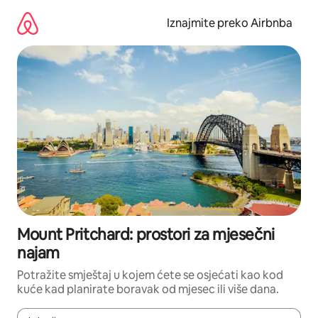
Prijeđi
na
Iznajmite preko Airbnba
sadržaj
Mount Pritchard: prostori za mjesečni
najam
Potražite smještaj u kojem ćete se osjećati kao kod
kuće kad planirate boravak od mjesec ili više dana.