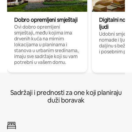
Dobro opremljeni smještaji
Digitalni noma
ljudi
Ovi dobro opremljeni
smještaji, među kojima ima
Udobni smještaj
drvenih kuća na mirnim
nomade i ljude 
lokacijama u planinama i
daljinu s bežič
stanova u urbanim sredinama,
i posebnim pro
imaju sve sadržaje koji su vam
potrebni u vašem domu.
Sadržaji i prednosti za one koji planiraju
duži boravak