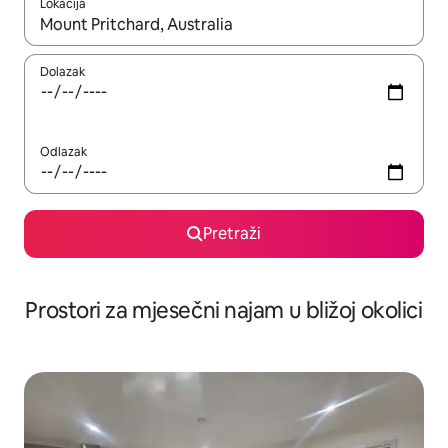
Lokacija
Kada budu dostupni rezultati, moći ćete ih pregledati koristeći
Dolazak
Odlazak
Pretraži
Prostori za mjesečni najam u bližoj okolici