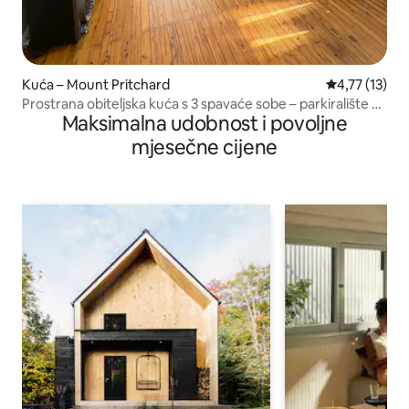
Kuća – Mount Pritchard
Prosječna ocj
4,77 (13)
Prostrana obiteljska kuća s 3 spavaće sobe – parkiralište –
Maksimalna udobnost i povoljne
u blizini Liverpoola
mjesečne cijene