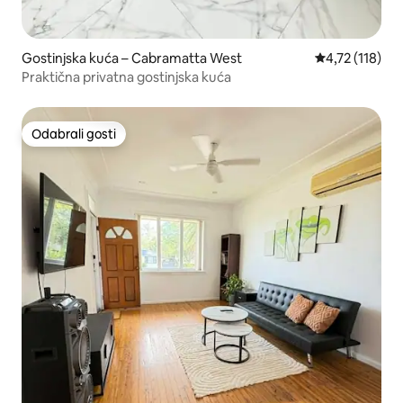
Gostinjska kuća – Cabramatta West
Prosječna ocje
4,72 (118)
Praktična privatna gostinjska kuća
Odabrali gosti
Odabrali gosti