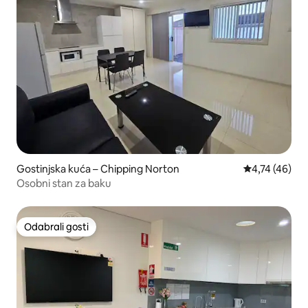
Gostinjska kuća – Chipping Norton
Prosječna ocje
4,74 (46)
Osobni stan za baku
Odabrali gosti
Odabrali gosti