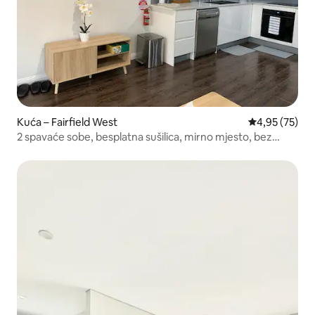
Kuća – Fairfield West
Prosječna ocje
4,95 (75)
2 spavaće sobe, besplatna sušilica, mirno mjesto, bez
dodatnih posjetitelja