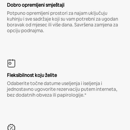
Dobro opremljeni smještaji
Potpuno opremljeni prostori za najam uključuju
kuhinju i sve sadržaje koji su vam potrebni za ugodan
boravak od mjesec ili više dana. Savršena zamjena za
opciju podnajma.
Fleksibilnost koju želite
Odaberite točne datume useljenja i iseljenja i
jednostavno ugovorite rezervaciju putem interneta,
bez dodatnih obveza ili papirologije.*