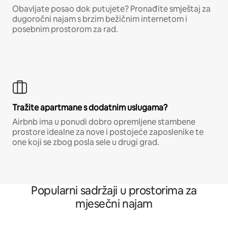
Obavljate posao dok putujete? Pronađite smještaj za
dugoročni najam s brzim bežičnim internetom i
posebnim prostorom za rad.
Tražite apartmane s dodatnim uslugama?
Airbnb ima u ponudi dobro opremljene stambene
prostore idealne za nove i postojeće zaposlenike te
one koji se zbog posla sele u drugi grad.
Popularni sadržaji u prostorima za
mjesečni najam