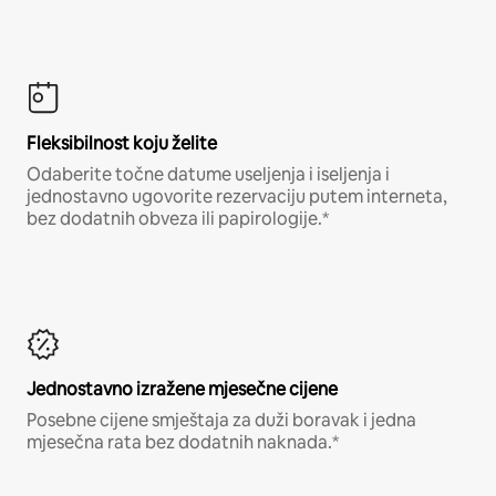
Fleksibilnost koju želite
Odaberite točne datume useljenja i iseljenja i
jednostavno ugovorite rezervaciju putem interneta,
bez dodatnih obveza ili papirologije.*
Jednostavno izražene mjesečne cijene
Posebne cijene smještaja za duži boravak i jedna
mjesečna rata bez dodatnih naknada.*