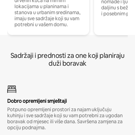
drvenih kuća na mirnim
nomade i ljude 
lokacijama u planinama i
daljinu s bežič
stanova u urbanim sredinama,
i posebnim pro
imaju sve sadržaje koji su vam
potrebni u vašem domu.
Sadržaji i prednosti za one koji planiraju
duži boravak
Dobro opremljeni smještaji
Potpuno opremljeni prostori za najam uključuju
kuhinju i sve sadržaje koji su vam potrebni za ugodan
boravak od mjesec ili više dana. Savršena zamjena za
opciju podnajma.