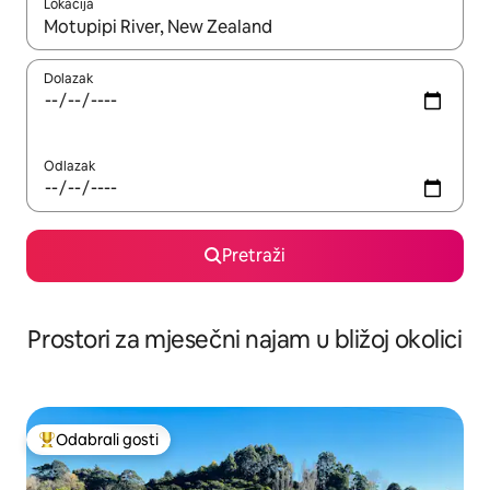
Lokacija
Kada budu dostupni rezultati, moći ćete ih pregledati koristeći
Dolazak
Odlazak
Pretraži
Prostori za mjesečni najam u bližoj okolici
Odabrali gosti
Među najviše rangiranima s oznakom „Odabrali gosti”