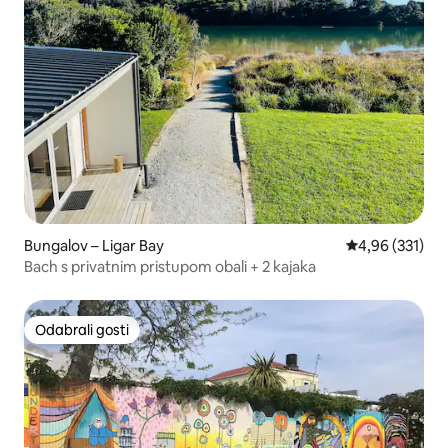
Bungalov – Ligar Bay
Prosječna ocjen
4,96 (331)
Bach s privatnim pristupom obali + 2 kajaka
Odabrali gosti
Odabrali gosti