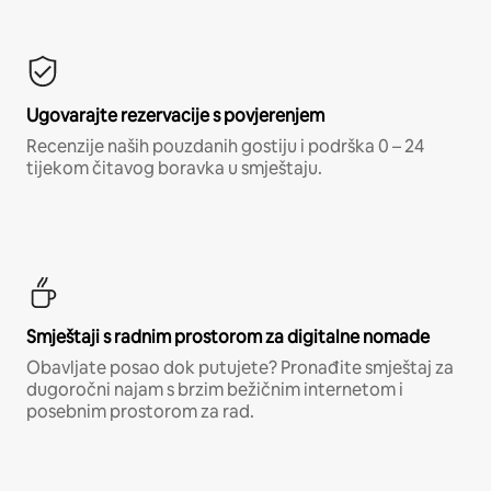
Ugovarajte rezervacije s povjerenjem
Recenzije naših pouzdanih gostiju i podrška 0 – 24
tijekom čitavog boravka u smještaju.
Smještaji s radnim prostorom za digitalne nomade
Obavljate posao dok putujete? Pronađite smještaj za
dugoročni najam s brzim bežičnim internetom i
posebnim prostorom za rad.