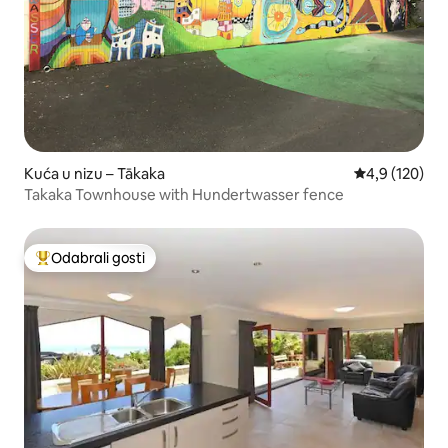
Kuća u nizu – Tākaka
Prosječna ocje
4,9 (120)
Takaka Townhouse with Hundertwasser fence
Odabrali gosti
Među najviše rangiranima s oznakom „Odabrali gosti”