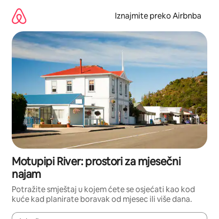
Prijeđi
na
Iznajmite preko Airbnba
sadržaj
Motupipi River: prostori za mjesečni
najam
Potražite smještaj u kojem ćete se osjećati kao kod
kuće kad planirate boravak od mjesec ili više dana.