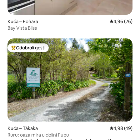
Kuća – Pōhara
Prosječna ocje
4,96 (76)
Bay Vista Bliss
Odabrali gosti
Među najviše rangiranima s oznakom „Odabrali gosti”
Kuća – Tākaka
Prosječna ocje
4,98 (49)
Ruru: oaza mira u dolini Pupu