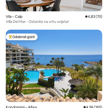
Vila – Calp
Prosječna ocje
4,83 (70)
Villa Del Mar - Ostanite na vrhu svijeta!
Odabrali gosti
Među najviše rangiranima s oznakom „Odabrali gosti”
Kondominij – Altea
Prosječna ocjen
4,96 (165)