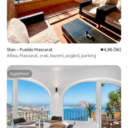
Stan – Pueblo Mascarat
Prosječna ocje
4,86 (56)
Altea, Mascarat, zrak, bazeni, pogled, parking
Superhost
Superhost