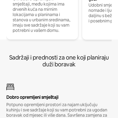
smještaji, među kojima ima
Udobni smještaj
drvenih kuća na mirnim
nomade i ljude 
lokacijama u planinama i
daljinu s bežič
stanova u urbanim sredinama,
i posebnim pro
imaju sve sadržaje koji su vam
potrebni u vašem domu.
Sadržaji i prednosti za one koji planiraju
duži boravak
Dobro opremljeni smještaji
Potpuno opremljeni prostori za najam uključuju
kuhinju i sve sadržaje koji su vam potrebni za ugodan
boravak od mjesec ili više dana. Savršena zamjena za