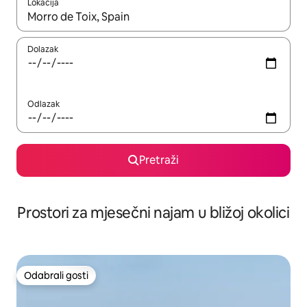
Lokacija
Kada budu dostupni rezultati, moći ćete ih pregledati koristeći
Dolazak
Odlazak
Pretraži
Prostori za mjesečni najam u bližoj okolici
Odabrali gosti
Odabrali gosti