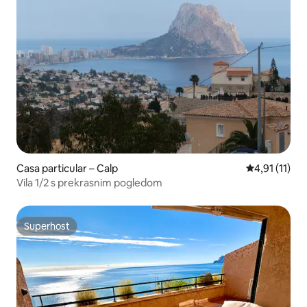
Casa particular – Calp
Prosječna ocj
4,91 (11)
Vila 1/2 s prekrasnim pogledom
Superhost
Superhost