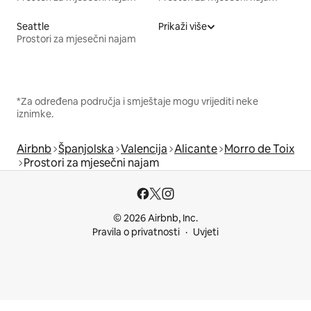
Seattle
Prikaži više
Prostori za mjesečni najam
*Za određena područja i smještaje mogu vrijediti neke
iznimke.
Airbnb
Španjolska
Valencija
Alicante
Morro de Toix
Prostori za mjesečni najam
© 2026 Airbnb, Inc.
Pravila o privatnosti
Uvjeti