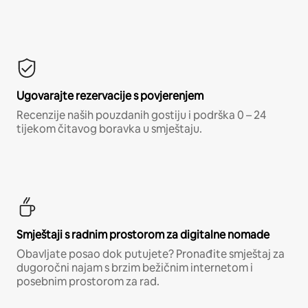
Ugovarajte rezervacije s povjerenjem
Recenzije naših pouzdanih gostiju i podrška 0 – 24
tijekom čitavog boravka u smještaju.
Smještaji s radnim prostorom za digitalne nomade
Obavljate posao dok putujete? Pronađite smještaj za
dugoročni najam s brzim bežičnim internetom i
posebnim prostorom za rad.