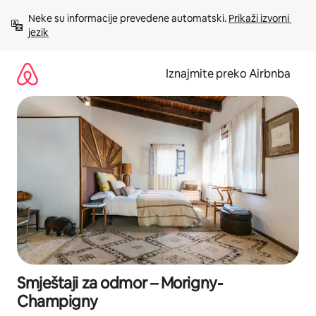
Prijeđi
Neke su informacije prevedene automatski. 
Prikaži izvorni 
na
jezik
sadržaj
Iznajmite preko Airbnba
Smještaji za odmor – Morigny-
Champigny