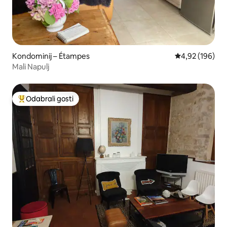
Kondominij – Étampes
Prosječna ocjen
4,92 (196)
Mali Napulj
Odabrali gosti
Među najviše rangiranima s oznakom „Odabrali gosti”