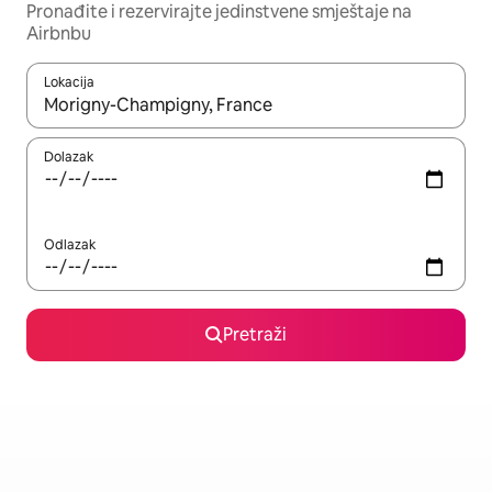
Pronađite i rezervirajte jedinstvene smještaje na
Airbnbu
Lokacija
Kada budu dostupni rezultati, moći ćete ih pregledati koristeći
Dolazak
Odlazak
Pretraži