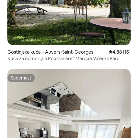
Gostinjska kuća – Auvers-Saint-Georges
Prosječna ocje
4,88 (16)
Kuća za odmor „La Poussinière” Marque Valeurs Parc
Superhost
Superhost