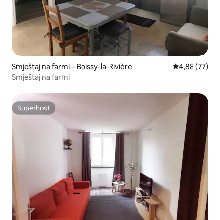
Smještaj na farmi – Boissy-la-Rivière
Prosječna ocje
4,88 (77)
Smještaj na farmi
Superhost
Superhost