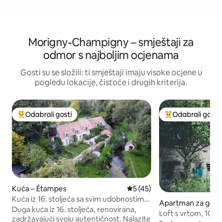
Morigny-Champigny – smještaji za
odmor s najboljim ocjenama
Gosti su se složili: ti smještaji imaju visoke ocjene u
pogledu lokacije, čistoće i drugih kriterija.
Odabrali gosti
Odabrali gosti
Među najviše rangiranima s oznakom „Odabrali gosti”
Među najviše ran
Kuća – Étampes
Prosječna ocjena: 5/5, recen
5 (45)
Kuća iz 16. stoljeća sa svim udobnostima,
Apartman za goste
veliki vrt
Duga kuća iz 16. stoljeća, renovirana,
École
Loft s vrtom, 10 
zadržavajući svoju autentičnost. Nalazite