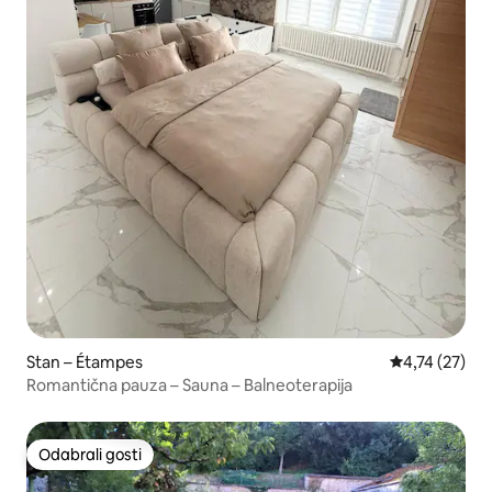
Stan – Étampes
Prosječna ocje
4,74 (27)
Romantična pauza – Sauna – Balneoterapija
Odabrali gosti
Odabrali gosti