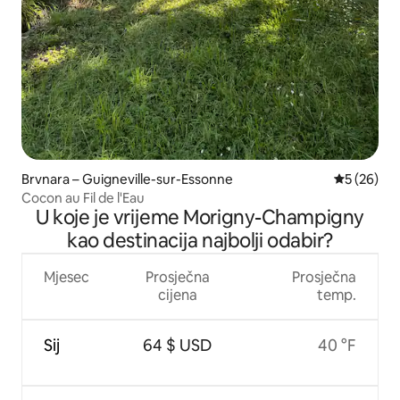
Brvnara – Guigneville-sur-Essonne
Prosječna o
5 (26)
Cocon au Fil de l'Eau
U koje je vrijeme Morigny-Champigny
kao destinacija najbolji odabir?
Mjesec
Prosječna
Prosječna
cijena
temp.
Sij
64 $ USD
40 °F