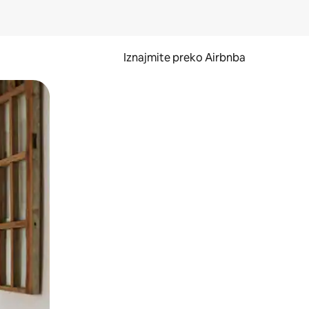
Iznajmite preko Airbnba
li prelaskom prstom po zaslonu.