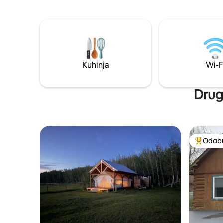
se na zemljištu od 3 jutra, ali s obje strane
iznimno j
ima divnih susjeda (ne iznajmljuju
na način d
smještaje) Uvijek nastojimo unaprijediti
druženje i
ovaj prostor. Recite nam kako možemo
male grupe
poboljšati vaš boravak!
male obitel
Kuhinja
Wi-F
Drug
Odabra
Među naj