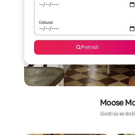
Odlazak
Pretraži
Moose Mou
Gosti su se složi