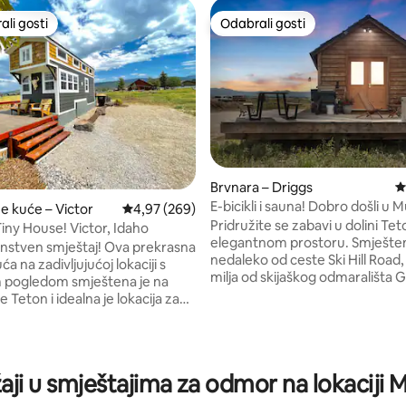
li gosti
Odabrali gosti
više rangiranima s oznakom „Odabrali gosti”
Odabrali gosti
Brvnara – Driggs
P
E-bicikli i sauna! Dobro došli 
, recenzija: 116
ne kuće – Victor
Prosječna ocjena: 4,97/5, recenzija: 269
4,97 (269)
Sollys
Pridružite se zabavi u dolini T
Tiny House! Victor, Idaho
elegantnom prostoru. Smješten
dinstven smještaj! Ova prekrasna
nedaleko od ceste Ski Hill Road,
a na zadivljujućoj lokaciji s
milja od skijaškog odmarališta 
 pogledom smještena je na
Targhee, a Jackson Hole u Wy
e Teton i idealna je lokacija za
nalazi se odmah iza planinskog p
kim od najboljih nacionalnih
Ovo je najbliže što možete doći 
kijaških odmarališta, rijeka
s osjećajem života na selu! Rad
a ribolov i biciklističkih staza u
potpuno opremljenoj kuhinji, peri
aj maleni smještaj s
žaji u smještajima za odmor na lokaciji
sušilici te kavi i čokoladi. NAP
om s WC-om / tuš-kabinom /
tijekom prosinca 2025.–2026. u
/ prostorom za pranje rublja