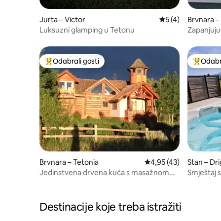
Jurta – Victor
Prosječna ocjena: 
5 (4)
Brvnara –
Luksuzni glamping u Tetonu
Zapanjujuć
Odabrali gosti
Odabra
Među najviše rangiranima s oznakom „Odabrali gosti”
Među naj
Brvnara – Tetonia
Prosječna ocjena: 4,95/
4,95 (43)
Stan – Dr
Jedinstvena drvena kuća s masažnom
Smještaj s
kadom i pogledom na Teton
planinsko
Hole
Destinacije koje treba istražiti