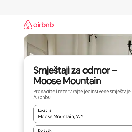
Prijeđi
na
sadržaj
Smještaji za odmor –
Moose Mountain
Pronađite i rezervirajte jedinstvene smještaje
Airbnbu
Lokacija
Kada budu dostupni rezultati, moći ćete ih pregle
Dolazak