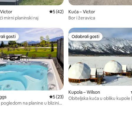
5/5, recenzija: 4
 Victor
Prosječna ocjena: 5/5, recenzija: 42
5 (42)
Kuća – Victor
i mirni planinski raj
Bor i žeravica
li gosti
Odabrali gosti
više rangiranima s oznakom „Odabrali gosti”
Odabrali gosti
Kupola – Wilson
5, recenzija: 43
iggs
Prosječna ocjena: 5/5, recenzija: 23
5 (23)
Obiteljska kuća u obliku kupole
 pogledom na planine u blizini
Hole
g lanca Tetons i mjesta Jackson