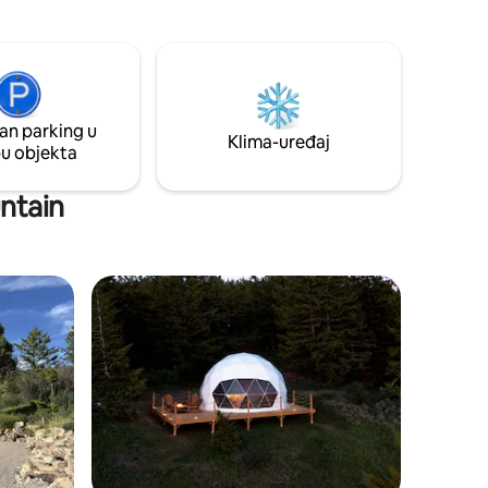
sobom ima udoban bračni krevet, kauč
i radovi.
na razvlačenje, ugodan kamin i bilijarski
dvorišta
stol. Opustite se u masažnoj kadi s
 okolna
morskom vodom ili uživajte u plamenu
vatre pod zvijezdama u ovom
planinskom utočištu. Kroz posjed prolazi
an parking u
potok, a na raspolaganju je i nekoliko
Klima-uređaj
pu objekta
vanjskih prostora za sjedenje u kojima se
možete opustiti i uživati u prirodi.
ntain