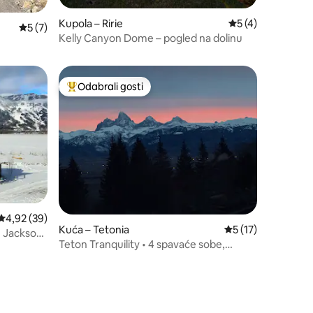
Kupola – Ririe
Prosječna ocjena: 
5 (4)
Prosječna ocjena: 5/5, recenzija: 7
5 (7)
Kelly Canyon Dome – pogled na dolinu
Odabrali gosti
Među najviše rangiranima s oznakom „Odabrali gosti”
Prosječna ocjena: 4,92/5, recenzija: 39
4,92 (39)
Kuća – Tetonia
Prosječna ocjena: 5
5 (17)
 | Jackson
Teton Tranquility • 4 spavaće sobe,
masažna kada • pogled na Teton