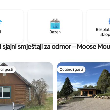
susjedstvu se izvode građevinsk
e udoban životni prostor uređen
U neposrednoj blizini brvnare i 
a se dobiju zasebni prostori za
neće se graditi, no neposredna
 savršeno je rješenje za parove,
područja neće.
 prijatelja koji zajedno putuju ili
ji.
Besplat
i
Bazen
sklo
i sjajni smještaji za odmor – Moose Mou
li gosti
Odabrali gosti
više rangiranima s oznakom „Odabrali gosti”
Odabrali gosti