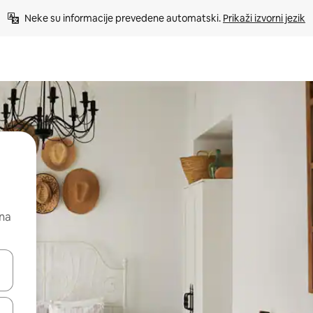
Neke su informacije prevedene automatski. 
Prikaži izvorni jezik
 na
dati koristeći se strelicama prema gore i prema dolje, kao i dodirom i