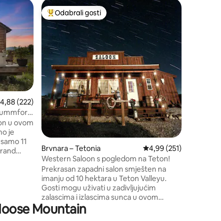
Brvnara –
Odabrali gosti
Odabr
Među najviše rangiranima s oznakom „Odabrali gosti”
Među na
Brvnara i
Teton i p
Dobro doš
brvnaru s
pogled n
otvoreni
prirodnim 
prostor s
Prošećite
knjigu po
rosječna ocjena: 4,88/5, recenzija: 222
4,88 (222)
veličans
u Mummford
trijema. S
eton u ovom
životinja
o je
parka, ov
 samo 11
idealno je
Brvnara – Tetonia
Prosječna ocjena: 4,99/
4,99 (251)
Grand
Domaćin 
Western Saloon s pogledom na Teton!
omingu
Prekrasan zapadni salon smješten na
rijevoja.
imanju od 10 hektara u Teton Valleyu.
gradu, ali
Gosti mogu uživati u zadivljujućim
ujem se
zalascima i izlascima sunca u ovom
lici i
 Moose Mountain
zabavnom i jedinstvenom smještaju. Ovaj
OMENA:
prostrani salon s jednom spavaćom