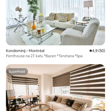
Kondominij – Montréal
Prosječna ocj
4,9 (50)
Penthouse na 27. katu *Bazen *Teretana *Spa
Superhost
Superhost