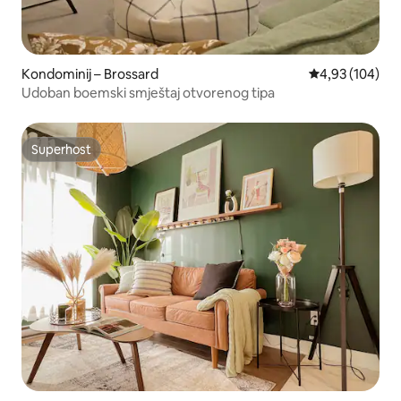
Kondominij – Brossard
Prosječna ocjen
4,93 (104)
Udoban boemski smještaj otvorenog tipa
Superhost
Superhost