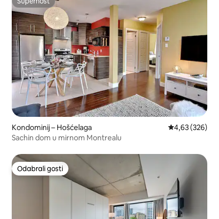
Superhost
Superhost
Kondominij – Hošćelaga
Prosječna ocjen
4,63 (326)
Sachin dom u mirnom Montrealu
Odabrali gosti
Odabrali gosti