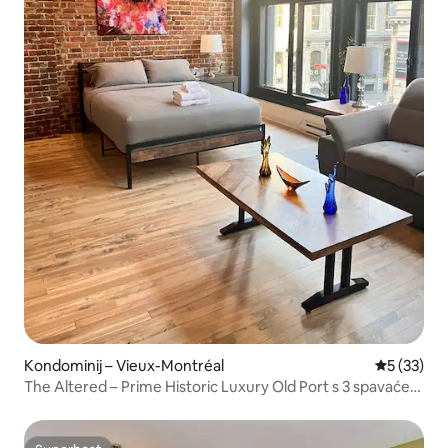
Kondominij – Vieux-Montréal
Prosječna 
5 (33)
The Altered – Prime Historic Luxury Old Port s 3 spavaće
sobe