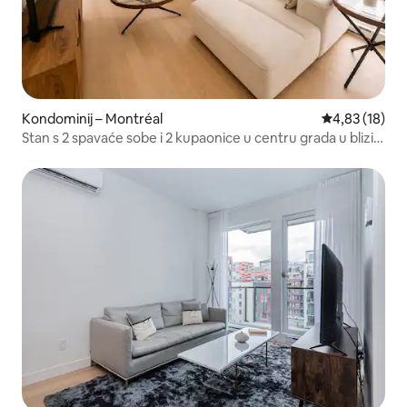
Kondominij – Montréal
Prosječna ocje
4,83 (18)
Stan s 2 spavaće sobe i 2 kupaonice u centru grada u blizini
Bell Centra