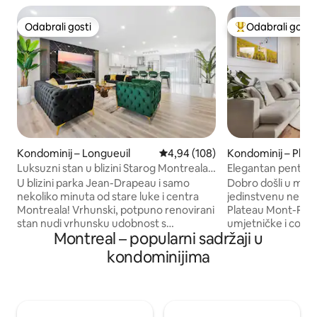
Odabrali gosti
Odabrali gosti
Odabrali gosti
Među najviše ran
Kondominij – Longueuil
Prosječna ocjena: 4,94/5, recenzi
4,94 (108)
Kondominij – Plat
l
Luksuzni stan u blizini Starog Montreala.
Elegantan penthous
BESPLATNO parkirno mjesto.
privatna krovna te
U blizini parka Jean-Drapeau i samo
Dobro došli u moj 
nekoliko minuta od stare luke i centra
jedinstvenu nekre
Montreala! Vrhunski, potpuno renovirani
Plateau Mont-Royal
stan nudi vrhunsku udobnost s
umjetničke i cool čet
Montreal – popularni sadržaji u
dizajnerskim namještajem, vrhunskim
potkrovlje s 2 sp
kućanskim aparatima i pažljivo
prostora natopljen
kondominijima
odabranim dodatnim sadržajima kao što
opremljeno dizajn
su 86-inčni 4K televizor s kompletnim
vrhunskim kućansk
programom i ekskluzivnim
plišanim tepisima k
pogodnostima za goste te do 50 %
ugodno i ugodno t