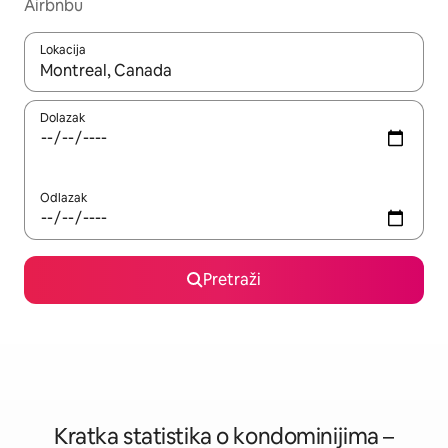
Airbnbu
Lokacija
Kada budu dostupni rezultati, moći ćete ih pregledati koristeći
Dolazak
Odlazak
Pretraži
Kratka statistika o kondominijima –