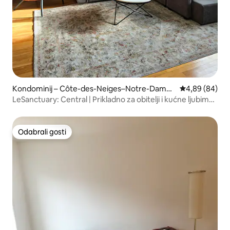
Kondominij – Côte-des-Neiges–Notre-Dame-
Prosječna ocje
4,89 (84)
de-Grâce
LeSanctuary: Central | Prikladno za obitelji i kućne ljubimce
| BESPLATNO parkiranje
Odabrali gosti
Odabrali gosti