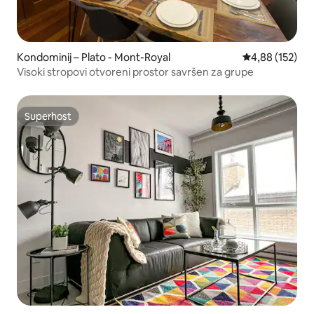
Kondominij – Plato - Mont-Royal
Prosječna ocjen
4,88 (152)
Visoki stropovi otvoreni prostor savršen za grupe
Superhost
Superhost