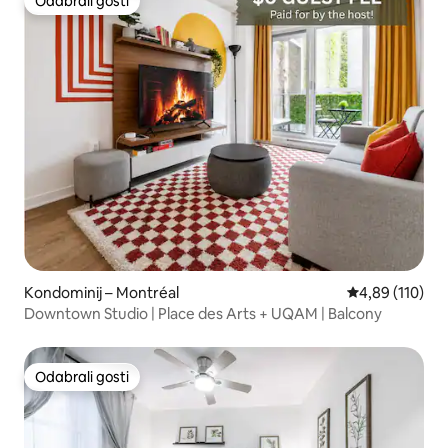
Odabrali gosti
Odabrali gosti
Kondominij – Montréal
Prosječna ocjen
4,89 (110)
Downtown Studio | Place des Arts + UQAM | Balcony
Odabrali gosti
Odabrali gosti