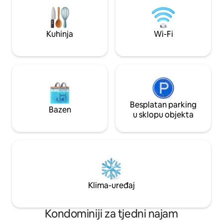
popusta na najboljim mjestima za
Nadam se da ćete 
održavanje događanja i večerama s
moj dom i Plateau 
programom u Montrealu. Elegantno i
planinarenja na M
otmjeno utočište u blizini najboljih
Sanghi i pića u Dar
Kuhinja
Wi-Fi
gradskih atrakcija! Velika nagrada
Saint-Viateur udalj
Formule 1 u Montréalu, Stari Montreal,
Quartier des Spectacles i najbolji
domaćin. MTL
Besplatan parking
Bazen
u sklopu objekta
Klima-uređaj
Kondominiji za tjedni najam