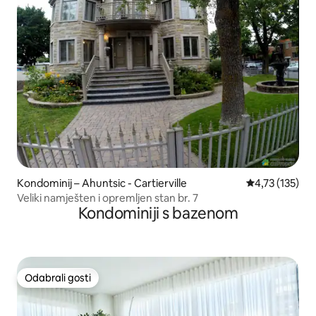
Kondominij – Ahuntsic - Cartierville
Prosječna ocje
4,73 (135)
Veliki namješten i opremljen stan br. 7
Kondominiji s bazenom
Odabrali gosti
Odabrali gosti