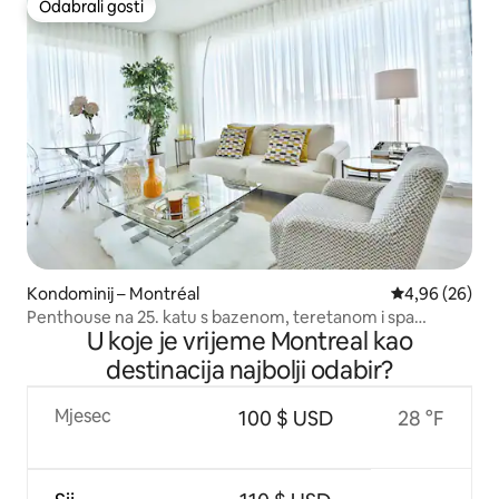
Odabrali gosti
Odabrali gosti
Kondominij – Montréal
Prosječna ocje
4,96 (26)
Penthouse na 25. katu s bazenom, teretanom i spa
U koje je vrijeme Montreal kao
centrom
destinacija najbolji odabir?
Mjesec
100 $ USD
28 °F