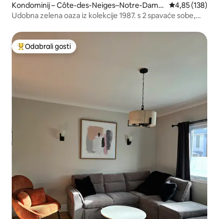
Kondominij – Côte-des-Neiges–Notre-Dame
Prosječna ocjen
4,85 (138)
-de-Grâce
Udobna zelena oaza iz kolekcije 1987. s 2 spavaće sobe,
parking, DT
Odabrali gosti
Među najviše rangiranima s oznakom „Odabrali gosti”