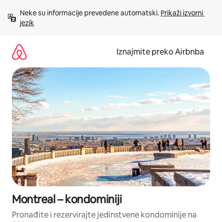
Prijeđi
Neke su informacije prevedene automatski. 
Prikaži izvorni 
na
jezik
sadržaj
Iznajmite preko Airbnba
Montreal – kondominiji
Pronađite i rezervirajte jedinstvene kondominije na