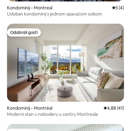
Kondominij – Montreal
Prosječna
5 (4)
Udoban kondominij s jednom spavaćom sobom
Odabrali gosti
Odabrali gosti
Kondominij – Montréal
Prosječna ocje
4,88 (41)
Moderni stan u neboderu u centru Montreala