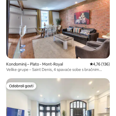
Kondominij – Plato - Mont-Royal
Prosječna ocjen
4,76 (136)
Velike grupe – Saint Denis, 4 spavaće sobe s bračnim
krevetom (Queen)
Odabrali gosti
Odabrali gosti