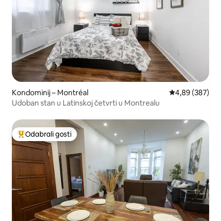
Kondominij – Montréal
Prosječna ocjen
4,89 (387)
Udoban stan u Latinskoj četvrti u Montrealu
Odabrali gosti
Među najviše rangiranima s oznakom „Odabrali gosti”