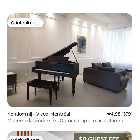
Odabrali gosti
Odabrali gosti
Kondominij – Vieux-Montréal
Prosječna ocjen
4,98 (379)
Moderni klasični luksuz | Ogroman apartman u starom
Montrealu