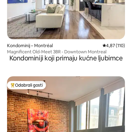
Kondominij – Montréal
Prosječna ocjen
4,87 (110)
Magnificent Old-Meet 3BR - Downtown Montreal
Kondominiji koji primaju kućne ljubimce
Odabrali gosti
Među najviše rangiranima s oznakom „Odabrali gosti”