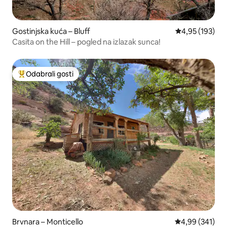
Gostinjska kuća – Bluff
Prosječna ocjen
4,95 (193)
Casita on the Hill – pogled na izlazak sunca!
Odabrali gosti
Među najviše rangiranima s oznakom „Odabrali gosti”
Brvnara – Monticello
Prosječna ocjen
4,99 (341)