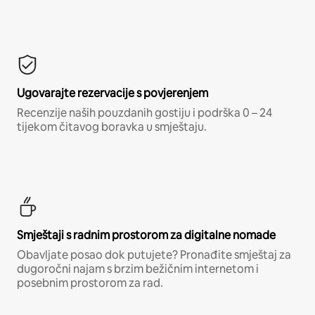
Ugovarajte rezervacije s povjerenjem
Recenzije naših pouzdanih gostiju i podrška 0 – 24
tijekom čitavog boravka u smještaju.
Smještaji s radnim prostorom za digitalne nomade
Obavljate posao dok putujete? Pronađite smještaj za
dugoročni najam s brzim bežičnim internetom i
posebnim prostorom za rad.