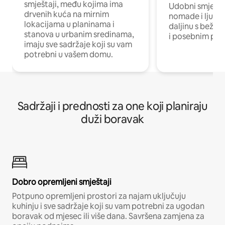
smještaji, među kojima ima
Udobni smještaj
drvenih kuća na mirnim
nomade i ljude 
lokacijama u planinama i
daljinu s bežič
stanova u urbanim sredinama,
i posebnim pro
imaju sve sadržaje koji su vam
potrebni u vašem domu.
Sadržaji i prednosti za one koji planiraju
duži boravak
Dobro opremljeni smještaji
Potpuno opremljeni prostori za najam uključuju
kuhinju i sve sadržaje koji su vam potrebni za ugodan
boravak od mjesec ili više dana. Savršena zamjena za