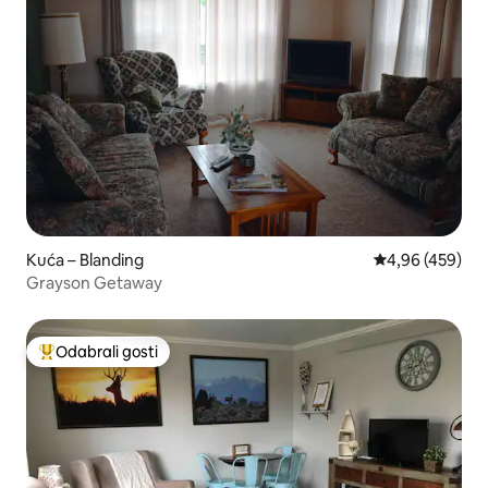
Kuća – Blanding
Prosječna ocjen
4,96 (459)
Grayson Getaway
Odabrali gosti
Među najviše rangiranima s oznakom „Odabrali gosti”