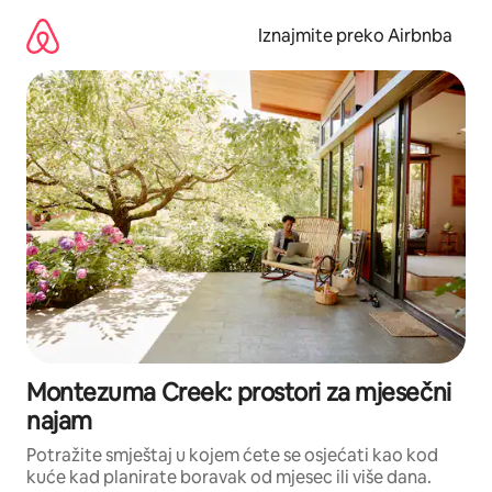
Prijeđi
na
Iznajmite preko Airbnba
sadržaj
Montezuma Creek: prostori za mjesečni
najam
Potražite smještaj u kojem ćete se osjećati kao kod
kuće kad planirate boravak od mjesec ili više dana.