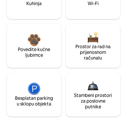
Kuhinja
Wi-Fi
Prostor za rad na
Povedite kućne
prijenosnom
ljubimce
računalu
Stambeni prostori
Besplatan parking
za poslovne
u sklopu objekta
putnike