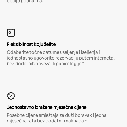
opciju podnajma.
Fleksibilnost koju želite
Odaberite točne datume useljenja i iseljenja i
jednostavno ugovorite rezervaciju putem interneta,
bez dodatnih obveza ili papirologije.*
Jednostavno izražene mjesečne cijene
Posebne cijene smještaja za duži boravak i jedna
mjesečna rata bez dodatnih naknada.*