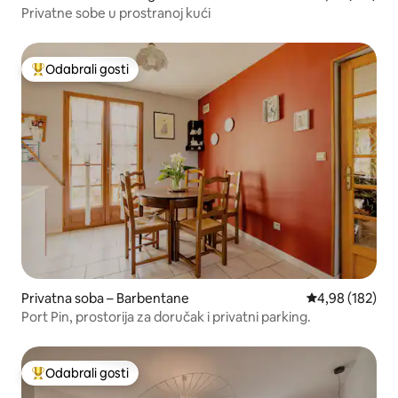
Privatne sobe u prostranoj kući
Odabrali gosti
Među najviše rangiranima s oznakom „Odabrali gosti”
Privatna soba – Barbentane
Prosječna ocjen
4,98 (182)
Port Pin, prostorija za doručak i privatni parking.
Odabrali gosti
Među najviše rangiranima s oznakom „Odabrali gosti”