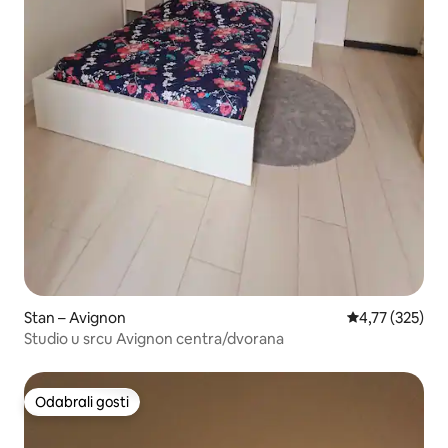
Stan – Avignon
Prosječna ocjen
4,77 (325)
Studio u srcu Avignon centra/dvorana
Odabrali gosti
Odabrali gosti