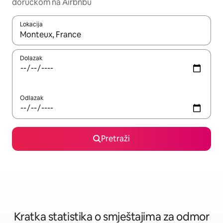
doručkom na Airbnbu
Lokacija
Kada budu dostupni rezultati, moći ćete ih pregledati koristeći
Dolazak
Odlazak
Pretraži
Kratka statistika o smještajima za odmor