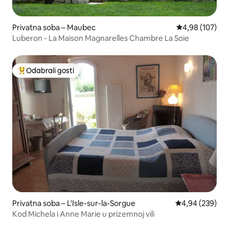
Privatna soba – Maubec
Prosječna ocjen
4,98 (107)
Luberon - La Maison Magnarelles Chambre La Soie
Odabrali gosti
Među najviše rangiranima s oznakom „Odabrali gosti”
Privatna soba – L'Isle-sur-la-Sorgue
Prosječna ocjen
4,94 (239)
Kod Michela i Anne Marie u prizemnoj vili