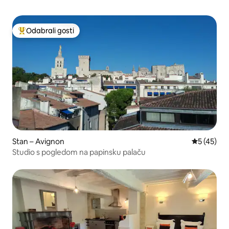
Odabrali gosti
Među najviše rangiranima s oznakom „Odabrali gosti”
Stan – Avignon
Prosječna 
5 (45)
Studio s pogledom na papinsku palaču