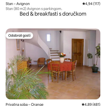
Stan – Avignon
Prosječna ocjen
4,94 (117)
Stan (80 m2) Avignon s parkingom.
Bed & breakfasti s doručkom
Odabrali gosti
Odabrali gosti
Privatna soba – Orange
Prosječna ocjen
4,89 (481)