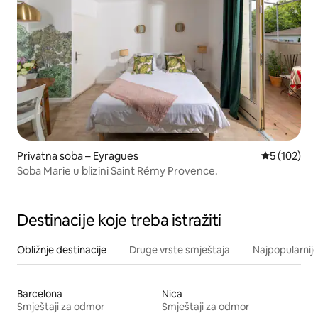
Privatna soba – Eyragues
Prosječna oc
5 (102)
Soba Marie u blizini Saint Rémy Provence.
Destinacije koje treba istražiti
Obližnje destinacije
Druge vrste smještaja
Najpopularnije
Barcelona
Nica
Smještaji za odmor
Smještaji za odmor