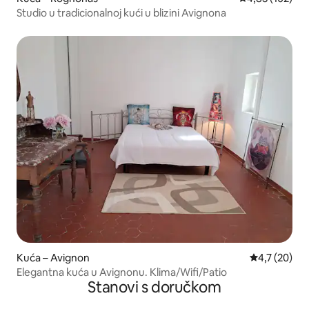
Studio u tradicionalnoj kući u blizini Avignona
Kuća – Avignon
Prosječna ocj
4,7 (20)
Elegantna kuća u Avignonu. Klima/Wifi/Patio
Stanovi s doručkom