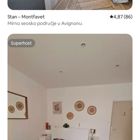
Stan – Montfavet
Prosječna ocje
4,87 (86)
Mirno seosko područje u Avignonu.
Superhost
Superhost