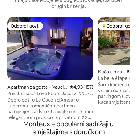
imaju visoke ocjene u pogledu lokacije, čistoće i
drugih kriterija.
Odabrali gosti
Odabrali gosti
Odabrali gosti
Među najviše ran
Kuća u nizu – Béd
La bell
Šarm kamena u ze
Apartman za goste – Vauclu
Prosječna ocjena: 4,93/5, recenz
4,93 (157)
vrtnim namještaje
se
Privatna soba Love Room Jacuzzi XXL •
parkingom u dvori
Le Cocon d'Amour
Dobro došli u Le Cocon d'Amour u
kuća smještena u 
Luberonu, romantični apartman
se na pješačkoj uda
namijenjen za dvoje. Uživajte u intimnom
sadržaja – trgovina
i elegantnom prostoru s privatnom XXL
ali je ipak mirna. 
Monteux – popularni sadržaji u
jacuzzijem, bračnim krevetom (King) od
koja se održava po
180 cm i privatnom terasom. Idealno za
smještajima s doručkom
travnja do listopad
odmor u Provansi, rođendan ili
Ovo je idealno mje