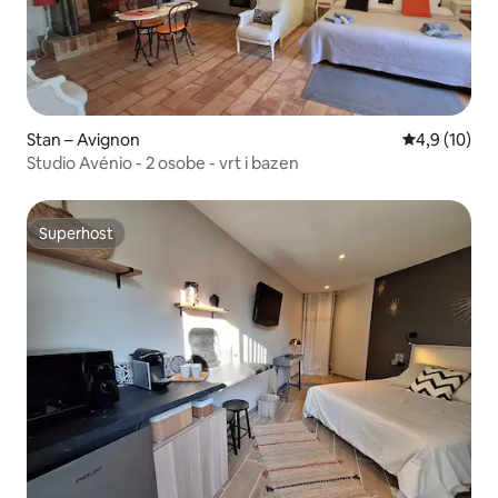
Stan – Avignon
Prosječna ocj
4,9 (10)
Studio Avénio - 2 osobe - vrt i bazen
Superhost
Superhost