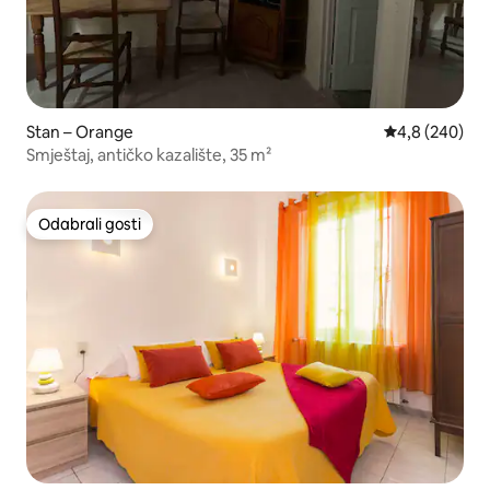
Stan – Orange
Prosječna ocje
4,8 (240)
Smještaj, antičko kazalište, 35 m²
Odabrali gosti
Odabrali gosti