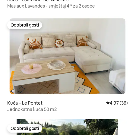
Mas aux Lavandes - smještaj 4 * za 2 osobe
Odabrali gosti
Odabrali gosti
Kuća – Le Pontet
Prosječna ocje
4,97 (36)
Jednokatna kuća 50 m2
Odabrali gosti
Odabrali gosti