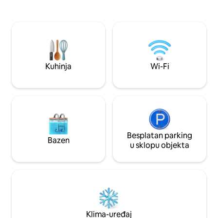
romantično iznenađenje. Ovdje vas sve
(najviše 3 osobe) ko
poziva da se opustite i uživate u
planinarenje te o
zajedništvu u mirnom i toplom
Ventoux, klanac G
okruženju, u blizini L'Isle-sur-la-Sorguea.
prekrasne krajolik
Privatno parkiralište i neovisni ulaz. Pravo
utočište za par koji želi provesti vrijeme
zajedno. Nezaboravni trenuci su
Kuhinja
Wi-Fi
zajamčeni.
Besplatan parking
Bazen
u sklopu objekta
Klima-uređaj