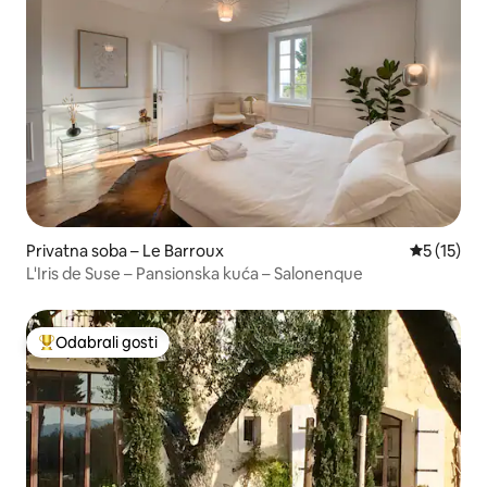
Privatna soba – Le Barroux
Prosječna 
5 (15)
L'Iris de Suse – Pansionska kuća – Salonenque
Odabrali gosti
Među najviše rangiranima s oznakom „Odabrali gosti”