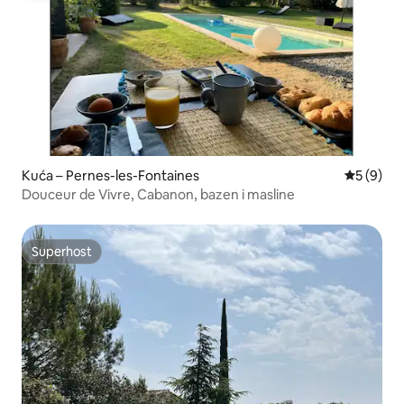
Kuća – Pernes-les-Fontaines
Prosječna
5 (9)
Douceur de Vivre, Cabanon, bazen i masline
Superhost
Superhost