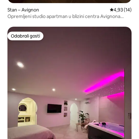
Stan – Avignon
Prosječna ocje
4,93 (14)
Opremljeni studio apartman u blizini centra Avignona
(klima-uređaj/Wi-Fi)
Odabrali gosti
Odabrali gosti