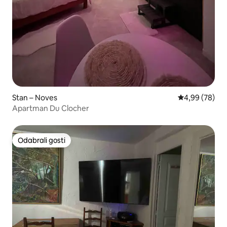
Stan – Noves
Prosječna ocje
4,99 (78)
Apartman Du Clocher
Odabrali gosti
Odabrali gosti