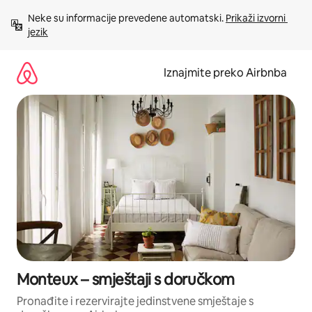
Prijeđi
Neke su informacije prevedene automatski. 
Prikaži izvorni 
na
jezik
sadržaj
Iznajmite preko Airbnba
Monteux – smještaji s doručkom
Pronađite i rezervirajte jedinstvene smještaje s