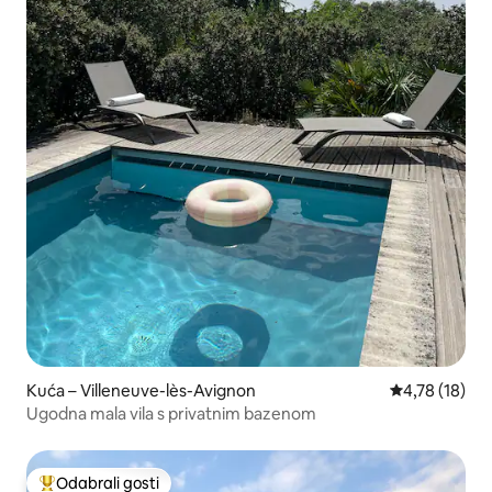
Kuća – Villeneuve-lès-Avignon
Prosječna ocje
4,78 (18)
Ugodna mala vila s privatnim bazenom
Odabrali gosti