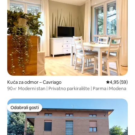
Kuća za odmor – Cavriago
Prosječna ocje
4,95 (59)
90㎡ Moderni stan | Privatno parkiralište | Parma i Modena
Odabrali gosti
Odabrali gosti