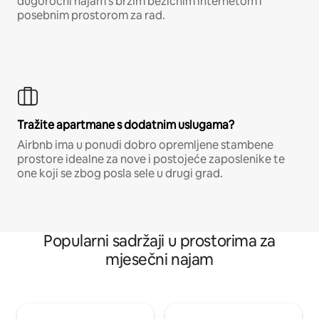
dugoročni najam s brzim bežičnim internetom i
posebnim prostorom za rad.
Tražite apartmane s dodatnim uslugama?
Airbnb ima u ponudi dobro opremljene stambene
prostore idealne za nove i postojeće zaposlenike te
one koji se zbog posla sele u drugi grad.
Popularni sadržaji u prostorima za
mjesečni najam