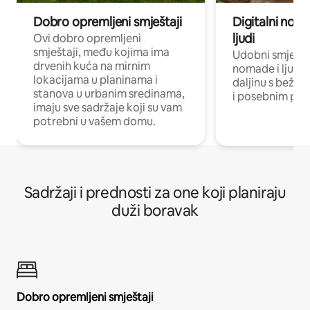
Dobro opremljeni smještaji
Digitalni noma
ljudi
Ovi dobro opremljeni
smještaji, među kojima ima
Udobni smještaj
drvenih kuća na mirnim
nomade i ljude 
lokacijama u planinama i
daljinu s bežič
stanova u urbanim sredinama,
i posebnim pro
imaju sve sadržaje koji su vam
potrebni u vašem domu.
Sadržaji i prednosti za one koji planiraju
duži boravak
Dobro opremljeni smještaji