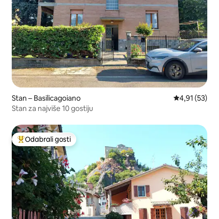
Stan – Basilicagoiano
Prosječna ocje
4,91 (53)
Stan za najviše 10 gostiju
Odabrali gosti
Među najviše rangiranima s oznakom „Odabrali gosti”