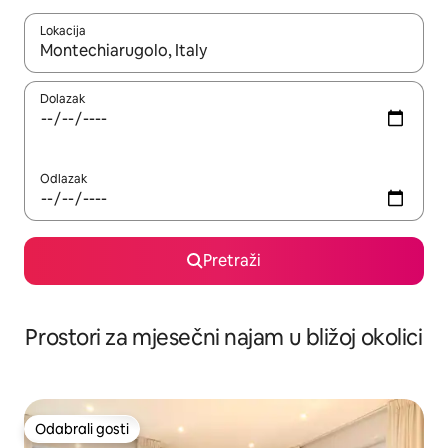
Lokacija
Kada budu dostupni rezultati, moći ćete ih pregledati koristeći
Dolazak
Odlazak
Pretraži
Prostori za mjesečni najam u bližoj okolici
Odabrali gosti
Odabrali gosti