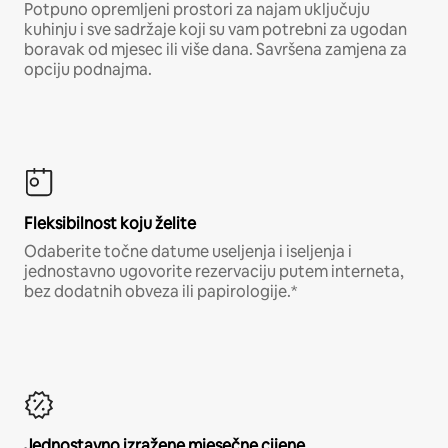
Potpuno opremljeni prostori za najam uključuju
kuhinju i sve sadržaje koji su vam potrebni za ugodan
boravak od mjesec ili više dana. Savršena zamjena za
opciju podnajma.
Fleksibilnost koju želite
Odaberite točne datume useljenja i iseljenja i
jednostavno ugovorite rezervaciju putem interneta,
bez dodatnih obveza ili papirologije.*
Jednostavno izražene mjesečne cijene