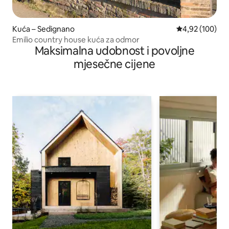
Kuća – Sedignano
Prosječna ocjen
4,92 (100)
Emilio country house kuća za odmor
Maksimalna udobnost i povoljne
mjesečne cijene