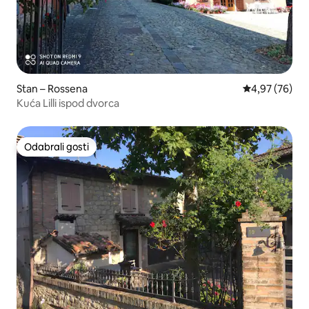
Stan – Rossena
Prosječna ocje
4,97 (76)
Kuća Lilli ispod dvorca
Odabrali gosti
Odabrali gosti