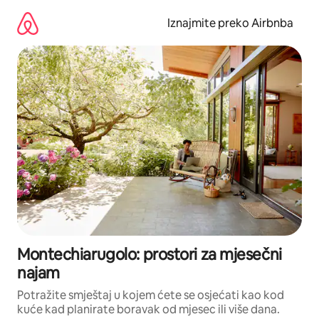
Prijeđi
na
Iznajmite preko Airbnba
sadržaj
Montechiarugolo: prostori za mjesečni
najam
Potražite smještaj u kojem ćete se osjećati kao kod
kuće kad planirate boravak od mjesec ili više dana.