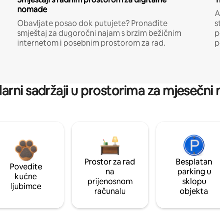
nomade
A
Obavljate posao dok putujete? Pronađite
s
smještaj za dugoročni najam s brzim bežičnim
p
internetom i posebnim prostorom za rad.
p
arni sadržaji u prostorima za mjesečni
Prostor za rad
Besplatan
Povedite
na
parking u
kućne
prijenosnom
sklopu
ljubimce
računalu
objekta