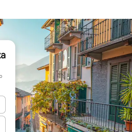
za
ao
dati koristeći se strelicama prema gore i prema dolje, kao i dodirom i