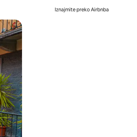
Iznajmite preko Airbnba
li prelaskom prstom po zaslonu.