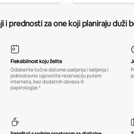
ji i prednosti za one koji planiraju duži 
Fleksibilnost koju želite
J
Odaberite točne datume useljenja i iseljenja i
P
jednostavno ugovorite rezervaciju putem
j
interneta, bez dodatnih obveza ili
papirologije.*
Smještaji s radnim prostorom za digitalne
T