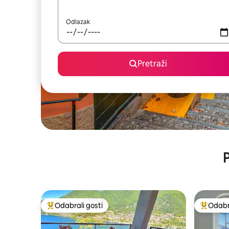
Odlazak
Pretraži
P
Odabrali gosti
Odabra
Među najviše rangiranima s oznakom „Odabrali gosti”
Među naj