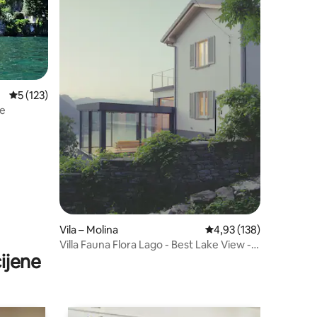
Prosječna ocjena: 5/5, recenzija: 123
5 (123)
ve
Vila – Molina
Prosječna ocjena: 4,93/
4,93 (138)
Villa Fauna Flora Lago - Best Lake View -
ijene
POTPUNO NOVO