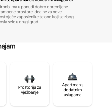
irbnb ima u ponudi dobro opremljene
tambene prostore idealne za nove i
ostojeće zaposlenike te one koji se zbog
osla sele u drugi grad.
 najam
Apartman s
Prostorija za
dodatnim
vježbanje
uslugama