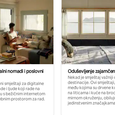
alni nomadi i poslovni
Oduševljenje zajamče
Nekad je smještaj važniji
destinacije. Ovi smještaji
i smještaji za digitalne
među kojima su drvene k
e i ljude koji rade na
na liticama i kuće na bro
nu s bežičnim internetom
mirnom okruženju, obiluj
ebnim prostorom za rad.
jedinstvenim značajkama