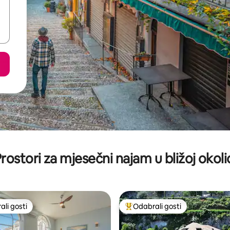
rostori za mjesečni najam u bližoj okoli
li gosti
Odabrali gosti
više rangiranima s oznakom „Odabrali gosti”
Među najviše rangiranima s oz