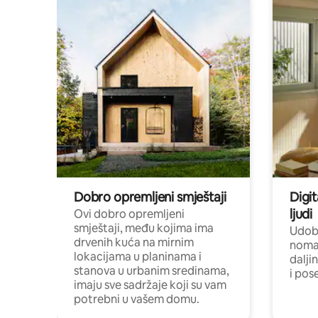
Dobro opremljeni smještaji
Digit
ljudi
Ovi dobro opremljeni
smještaji, među kojima ima
Udobn
drvenih kuća na mirnim
nomad
lokacijama u planinama i
dalji
stanova u urbanim sredinama,
i pos
imaju sve sadržaje koji su vam
potrebni u vašem domu.