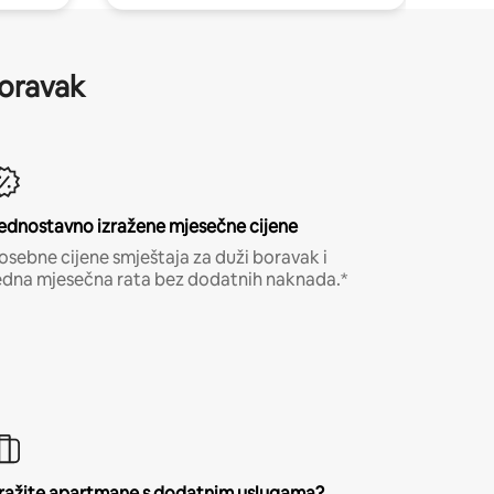
boravak
ednostavno izražene mjesečne cijene
osebne cijene smještaja za duži boravak i
edna mjesečna rata bez dodatnih naknada.*
ražite apartmane s dodatnim uslugama?