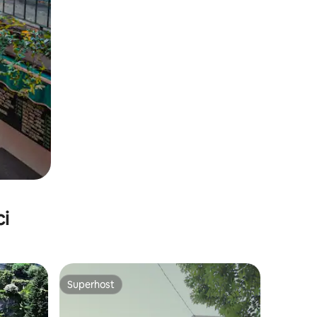
ci
Superhost
nakom „Odabrali gosti”
Superhost