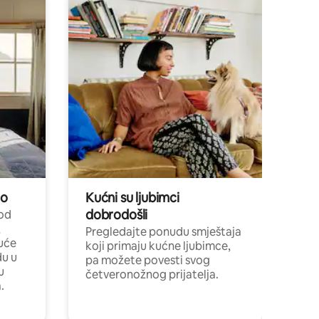
no
Kućni su ljubimci
dobrodošli
 od
,
Pregledajte ponudu smještaja
uće
koji primaju kućne ljubimce,
du u
pa možete povesti svog
u
četveronožnog prijatelja.
.