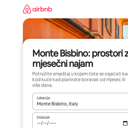
Prijeđi
na
sadržaj
Monte Bisbino: prostori 
mjesečni najam
Potražite smještaj u kojem ćete se osjećati k
kod kuće kad planirate boravak od mjesec ili
više dana.
Lokacija
Kada budu dostupni rezultati, moći ćete ih pregle
Dolazak