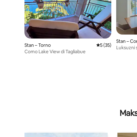
Stan – C
Stan – Torno
Prosječna ocjena: 5/
5 (35)
Luksuzni 
Como Lake View di Tagliabue
Maks