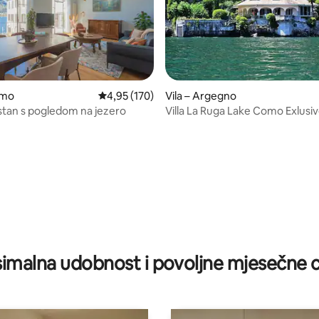
omo
Prosječna ocjena: 4,95/5, recenzija: 170
4,95 (170)
Vila – Argegno
5, recenzija: 35
stan s pogledom na jezero
Villa La Ruga Lake Como Exlusi
imalna udobnost i povoljne mjesečne c