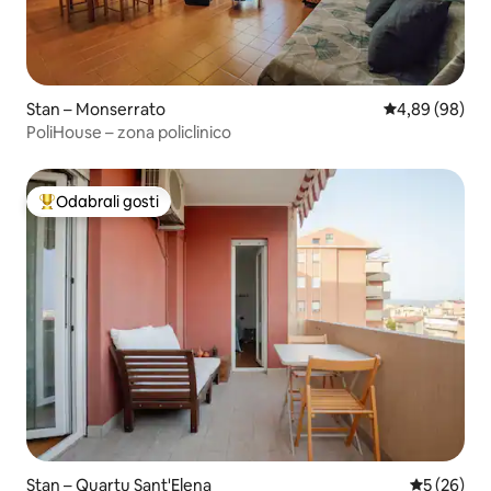
Stan – Monserrato
Prosječna ocje
4,89 (98)
PoliHouse – zona policlinico
Odabrali gosti
Među najviše rangiranima s oznakom „Odabrali gosti”
Stan – Quartu Sant'Elena
Prosječna o
5 (26)