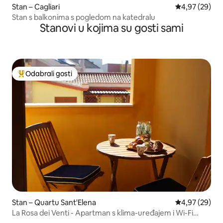
Stan – Cagliari
Prosječna ocje
4,97 (29)
Stan s balkonima s pogledom na katedralu
Stanovi u kojima su gosti sami
Odabrali gosti
Među najviše rangiranima s oznakom „Odabrali gosti”
Stan – Quartu Sant'Elena
Prosječna ocje
4,97 (29)
La Rosa dei Venti - Apartman s klima-uređajem i Wi-Fi
mrežom