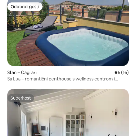
Odabrali gosti
Odabrali gosti
Stan – Cagliari
Prosječna 
5 (16)
Sa Lua – romantični penthouse s wellness centrom i
terasama
Superhost
Superhost