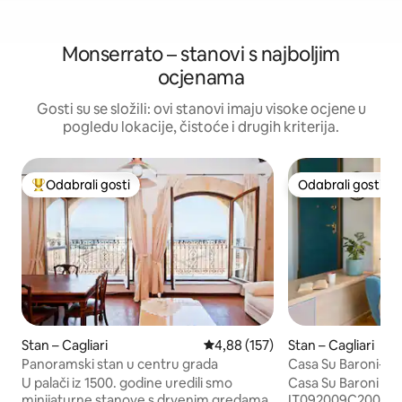
Monserrato – stanovi s najboljim
ocjenama
Gosti su se složili: ovi stanovi imaju visoke ocjene u
pogledu lokacije, čistoće i drugih kriterija.
Odabrali gosti
Odabrali gosti
Među najviše rangiranima s oznakom „Odabrali gosti”
Odabrali gosti
Stan – Cagliari
Prosječna ocjena: 4,88/5, recenz
4,88 (157)
Stan – Cagliari
Panoramski stan u centru grada
Casa Su Baroni- c
U palači iz 1500. godine uredili smo
Casa Su Baroni – i
minijaturne stanove s drvenim gredama
IT092009C2000Q1379 Prekras