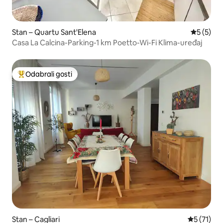
Stan – Quartu Sant'Elena
Prosječna
5 (5)
Casa La Calcina-Parking-1 km Poetto-Wi-Fi Klima-uređaj
Odabrali gosti
Među najviše rangiranima s oznakom „Odabrali gosti”
Stan – Cagliari
Prosječna 
5 (71)