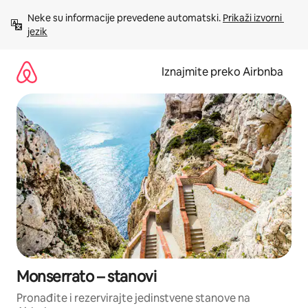
Prijeđi
Neke su informacije prevedene automatski. 
Prikaži izvorni 
na
jezik
sadržaj
Iznajmite preko Airbnba
Monserrato – stanovi
Pronađite i rezervirajte jedinstvene stanove na