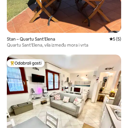
Stan – Quartu Sant'Elena
Prosječna
5 (5)
Quartu Sant'Elena, vila između mora i vrta
Odabrali gosti
Među najviše rangiranima s oznakom „Odabrali gosti”