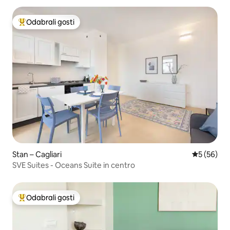
Odabrali gosti
Među najviše rangiranima s oznakom „Odabrali gosti”
Stan – Cagliari
Prosječna o
5 (56)
SVE Suites - Oceans Suite in centro
Odabrali gosti
Među najviše rangiranima s oznakom „Odabrali gosti”