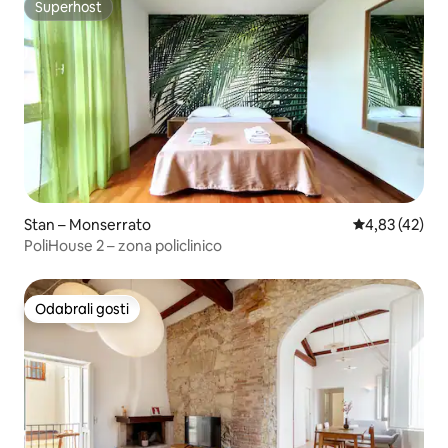
Superhost
Superhost
Stan – Monserrato
Prosječna ocje
4,83 (42)
PoliHouse 2 – zona policlinico
Odabrali gosti
Odabrali gosti