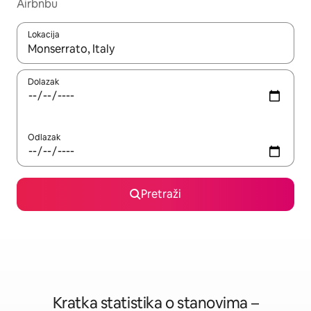
Airbnbu
Lokacija
Kada budu dostupni rezultati, moći ćete ih pregledati koristeći
Dolazak
Odlazak
Pretraži
Kratka statistika o stanovima –