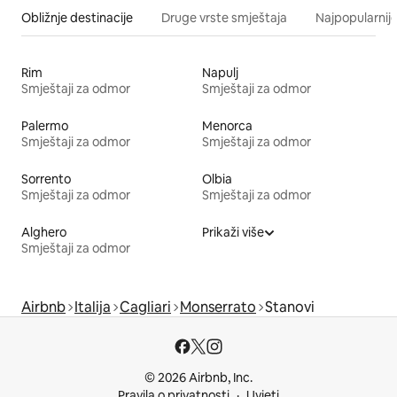
Obližnje destinacije
Druge vrste smještaja
Najpopularnije
Rim
Napulj
Smještaji za odmor
Smještaji za odmor
Palermo
Menorca
Smještaji za odmor
Smještaji za odmor
Sorrento
Olbia
Smještaji za odmor
Smještaji za odmor
Alghero
Prikaži više
Smještaji za odmor
Airbnb
Italija
Cagliari
Monserrato
Stanovi
© 2026 Airbnb, Inc.
Pravila o privatnosti
Uvjeti