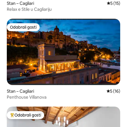
Stan – Cagliari
Prosječna 
5 (15)
Relax e Stile u Cagliariju
Odabrali gosti
Odabrali gosti
Stan – Cagliari
Prosječna 
5 (16)
Penthouse Villanova
Odabrali gosti
Među najviše rangiranima s oznakom „Odabrali gosti”