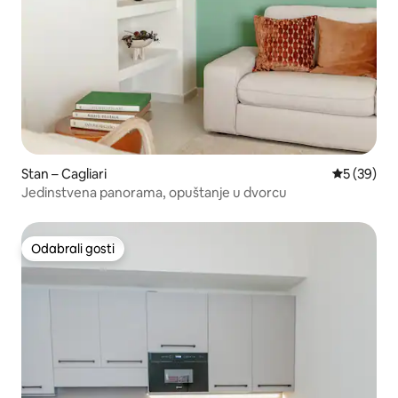
Stan – Cagliari
Prosječna o
5 (39)
Jedinstvena panorama, opuštanje u dvorcu
Odabrali gosti
Odabrali gosti