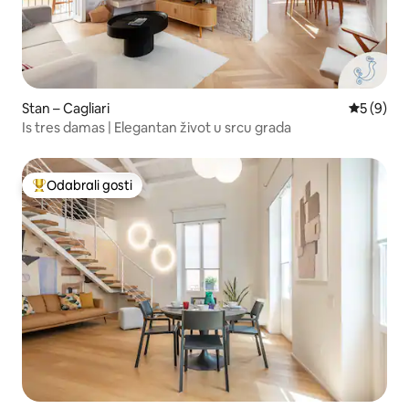
Stan – Cagliari
Prosječna
5 (9)
Is tres damas | Elegantan život u srcu grada
Odabrali gosti
Među najviše rangiranima s oznakom „Odabrali gosti”