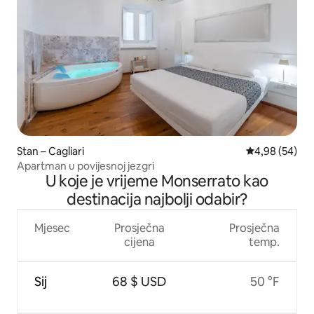
Stan – Cagliari
Prosječna ocje
4,98 (54)
Apartman u povijesnoj jezgri
U koje je vrijeme Monserrato kao
destinacija najbolji odabir?
Mjesec
Prosječna
Prosječna
cijena
temp.
Sij
68 $ USD
50 °F