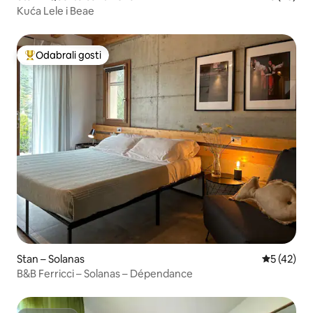
Kuća Lele i Beae
Odabrali gosti
Među najviše rangiranima s oznakom „Odabrali gosti”
Stan – Solanas
Prosječna 
5 (42)
B&B Ferricci – Solanas – Dépendance