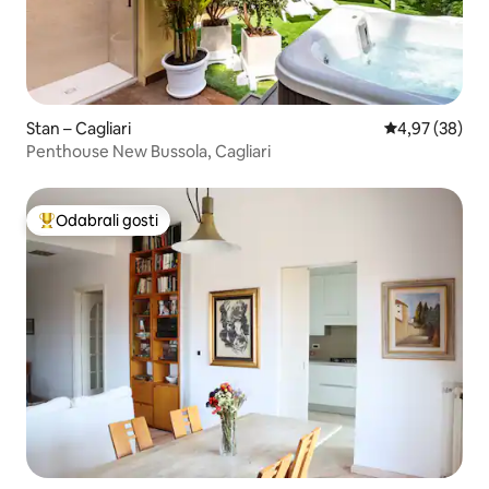
Stan – Cagliari
Prosječna ocje
4,97 (38)
Penthouse New Bussola, Cagliari
Odabrali gosti
Među najviše rangiranima s oznakom „Odabrali gosti”