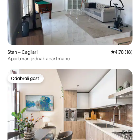
Stan – Cagliari
Prosječna ocje
4,78 (18)
Apartman jednak apartmanu
Odabrali gosti
Odabrali gosti