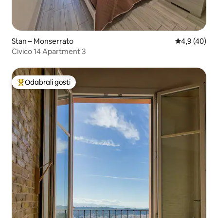
Stan – Monserrato
Prosječna ocj
4,9 (40)
Civico 14 Apartment 3
Odabrali gosti
Među najviše rangiranima s oznakom „Odabrali gosti”