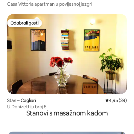
Casa Vittoria apartman u povijesnoj jezgri
Odabrali gosti
Odabrali gosti
Stan – Cagliari
Prosječna ocje
4,95 (39)
U Donizettiju broj 5
Stanovi s masažnom kadom