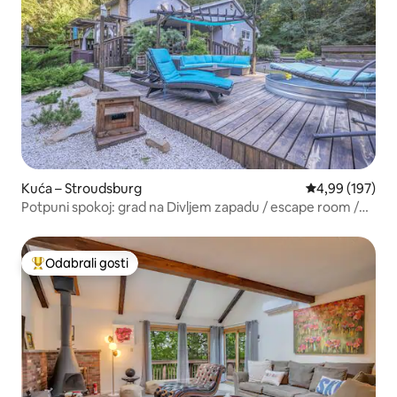
Kuća – Stroudsburg
Prosječna ocjen
4,99 (197)
Potpuni spokoj: grad na Divljem zapadu / escape room /
1,6 ha
Odabrali gosti
Među najviše rangiranima s oznakom „Odabrali gosti”