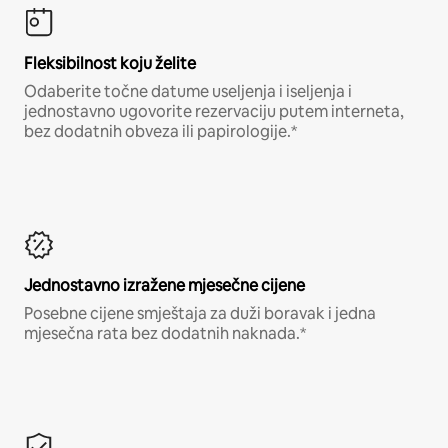
Fleksibilnost koju želite
Odaberite točne datume useljenja i iseljenja i
jednostavno ugovorite rezervaciju putem interneta,
bez dodatnih obveza ili papirologije.*
Jednostavno izražene mjesečne cijene
Posebne cijene smještaja za duži boravak i jedna
mjesečna rata bez dodatnih naknada.*