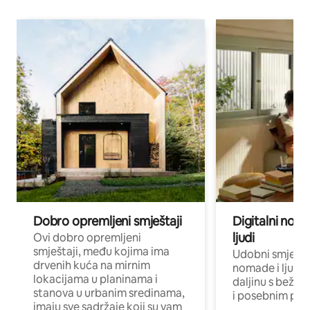
Dobro opremljeni smještaji
Digitalni noma
ljudi
Ovi dobro opremljeni
smještaji, među kojima ima
Udobni smještaj
drvenih kuća na mirnim
nomade i ljude 
lokacijama u planinama i
daljinu s bežič
stanova u urbanim sredinama,
i posebnim pro
imaju sve sadržaje koji su vam