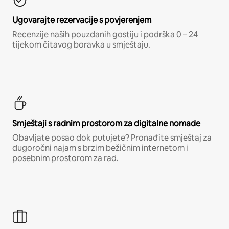
Ugovarajte rezervacije s povjerenjem
Recenzije naših pouzdanih gostiju i podrška 0 – 24
tijekom čitavog boravka u smještaju.
Smještaji s radnim prostorom za digitalne nomade
Obavljate posao dok putujete? Pronađite smještaj za
dugoročni najam s brzim bežičnim internetom i
posebnim prostorom za rad.