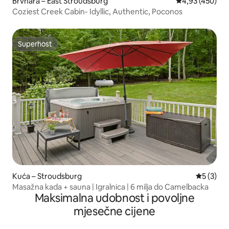
Brvnara – East Stroudsburg
Prosječna ocjen
4,93 (450)
Coziest Creek Cabin- Idyllic, Authentic, Poconos
Superhost
Superhost
Kuća – Stroudsburg
Prosječna
5 (3)
Masažna kada + sauna | Igralnica | 6 milja do Camelbacka
Maksimalna udobnost i povoljne
mjesečne cijene