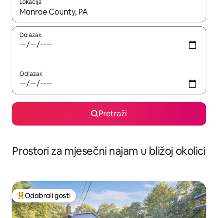
Lokacija
Kada budu dostupni rezultati, moći ćete ih pregledati koristeći
Dolazak
Odlazak
Pretraži
Prostori za mjesečni najam u bližoj okolici
Odabrali gosti
Među najviše rangiranima s oznakom „Odabrali gosti”