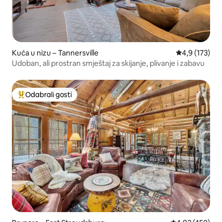
Kuća u nizu – Tannersville
Prosječna ocje
4,9 (173)
Udoban, ali prostran smještaj za skijanje, plivanje i zabavu
Odabrali gosti
Među najviše rangiranima s oznakom „Odabrali gosti”