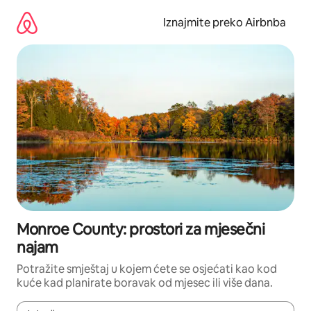
Prijeđi
na
Iznajmite preko Airbnba
sadržaj
Monroe County: prostori za mjesečni
najam
Potražite smještaj u kojem ćete se osjećati kao kod
kuće kad planirate boravak od mjesec ili više dana.