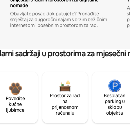
nomade
A
Obavljate posao dok putujete? Pronađite
s
smještaj za dugoročni najam s brzim bežičnim
p
internetom i posebnim prostorom za rad.
p
arni sadržaji u prostorima za mjesečni
Prostor za rad
Besplatan
Povedite
na
parking u
kućne
prijenosnom
sklopu
ljubimce
računalu
objekta