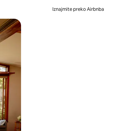
Iznajmite preko Airbnba
li prelaskom prstom po zaslonu.