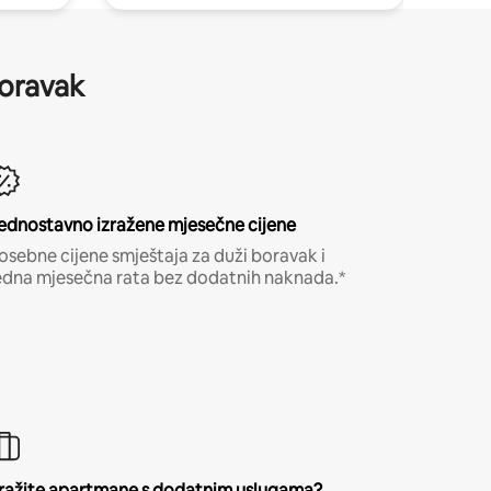
boravak
ednostavno izražene mjesečne cijene
osebne cijene smještaja za duži boravak i
edna mjesečna rata bez dodatnih naknada.*
ražite apartmane s dodatnim uslugama?