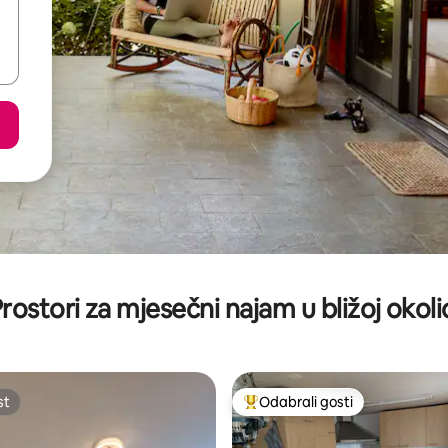
rostori za mjesečni najam u bližoj okoli
st
Odabrali gosti
st
Među najviše rangiranima s oz