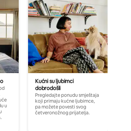
no
Kućni su ljubimci
dobrodošli
 od
,
Pregledajte ponudu smještaja
uće
koji primaju kućne ljubimce,
du u
pa možete povesti svog
u
četveronožnog prijatelja.
.