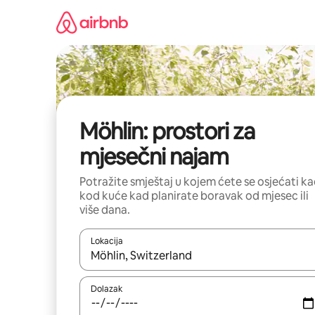
Prijeđi
na
sadržaj
Möhlin: prostori za
mjesečni najam
Potražite smještaj u kojem ćete se osjećati k
kod kuće kad planirate boravak od mjesec ili
više dana.
Lokacija
Kada budu dostupni rezultati, moći ćete ih pregle
Dolazak