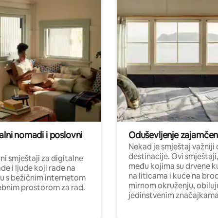
alni nomadi i poslovni
Oduševljenje zajamče
Nekad je smještaj važniji
destinacije. Ovi smještaji
i smještaji za digitalne
među kojima su drvene k
e i ljude koji rade na
na liticama i kuće na bro
nu s bežičnim internetom
mirnom okruženju, obiluj
ebnim prostorom za rad.
jedinstvenim značajkama