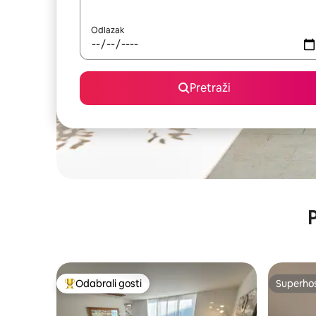
Odlazak
Pretraži
P
Odabrali gosti
Superho
Među najviše rangiranima s oznakom „Odabrali gosti”
Superho