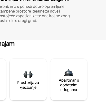
irbnb ima u ponudi dobro opremljene
tambene prostore idealne za nove i
ostojeće zaposlenike te one koji se zbog
osla sele u drugi grad.
 najam
Apartman s
Prostorija za
dodatnim
vježbanje
uslugama