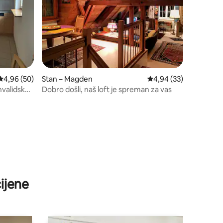
Prosječna ocjena: 4,96/5, recenzija: 50
4,96 (50)
Stan – Magden
Prosječna ocjena: 4,94
4,94 (33)
nvalidska
Dobro došli, naš loft je spreman za vas
ijene