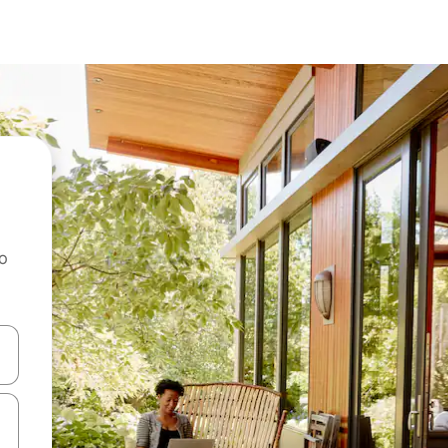
ao
dati koristeći se strelicama prema gore i prema dolje, kao i dodirom i