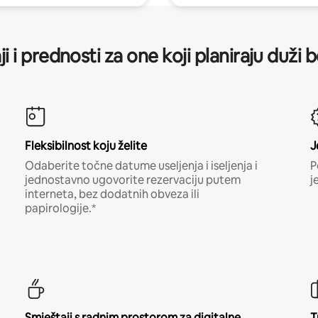
ji i prednosti za one koji planiraju duži 
Fleksibilnost koju želite
J
Odaberite točne datume useljenja i iseljenja i
P
jednostavno ugovorite rezervaciju putem
j
interneta, bez dodatnih obveza ili
papirologije.*
Smještaji s radnim prostorom za digitalne
T