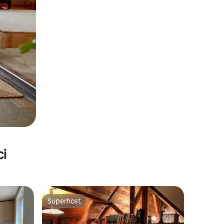
ci
Superhost
nakom „Odabrali gosti”
Superhost