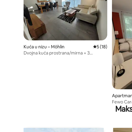
Kuća u nizu – Möhlin
Prosječna ocjena: 5
5 (18)
Dvojna kuća prostrana/mirna + 3
besplatna parkirna mjesta
Apartman 
kingen
Fewo Car
Maks