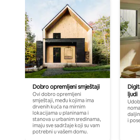
Dobro opremljeni smještaji
Digit
ljudi
Ovi dobro opremljeni
smještaji, među kojima ima
Udobn
drvenih kuća na mirnim
nomad
lokacijama u planinama i
dalji
stanova u urbanim sredinama,
i pos
imaju sve sadržaje koji su vam
potrebni u vašem domu.