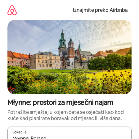
Prijeđi
na
Iznajmite preko Airbnba
sadržaj
Młynne: prostori za mjesečni najam
Potražite smještaj u kojem ćete se osjećati kao kod
kuće kad planirate boravak od mjesec ili više dana.
Lokacija
Kada budu dostupni rezultati, moći ćete ih pregledati koristeći