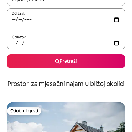
Dolazak
Odlazak
Pretraži
Prostori za mjesečni najam u bližoj okolici
Odabrali gosti
Odabrali gosti