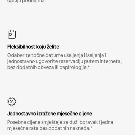
opciju podnajma.
Fleksibilnost koju želite
Odaberite točne datume useljenja i iseljenja i
jednostavno ugovorite rezervaciju putem interneta,
bez dodatnih obveza ili papirologije.*
Jednostavno izražene mjesečne cijene
Posebne cijene smještaja za duži boravak i jedna
mjesečna rata bez dodatnih naknada.*