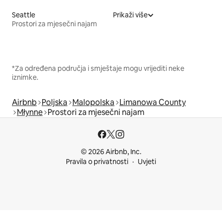
Seattle
Prikaži više
Prostori za mjesečni najam
*Za određena područja i smještaje mogu vrijediti neke
iznimke.
Airbnb
Poljska
Malopolska
Limanowa County
Młynne
Prostori za mjesečni najam
© 2026 Airbnb, Inc.
Pravila o privatnosti
Uvjeti