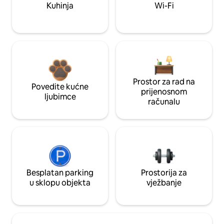
Kuhinja
Wi-Fi
Prostor za rad na
Povedite kućne
prijenosnom
ljubimce
računalu
Besplatan parking
Prostorija za
u sklopu objekta
vježbanje