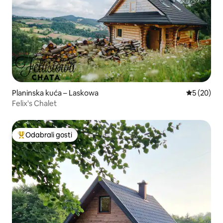
Planinska kuća – Laskowa
Prosječna o
5 (20)
Felix's Chalet
Odabrali gosti
Među najviše rangiranima s oznakom „Odabrali gosti”