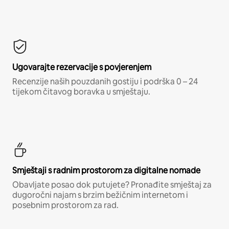
Ugovarajte rezervacije s povjerenjem
Recenzije naših pouzdanih gostiju i podrška 0 – 24
tijekom čitavog boravka u smještaju.
Smještaji s radnim prostorom za digitalne nomade
Obavljate posao dok putujete? Pronađite smještaj za
dugoročni najam s brzim bežičnim internetom i
posebnim prostorom za rad.