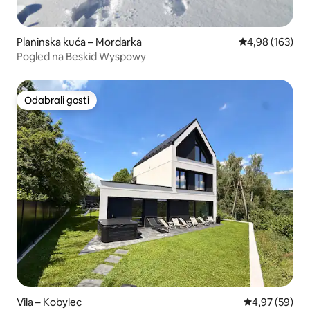
Planinska kuća – Mordarka
Prosječna ocjen
4,98 (163)
Pogled na Beskid Wyspowy
Odabrali gosti
Odabrali gosti
Vila – Kobylec
Prosječna ocje
4,97 (59)