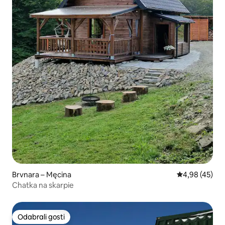
Brvnara – Męcina
Prosječna ocje
4,98 (45)
Chatka na skarpie
Odabrali gosti
Odabrali gosti