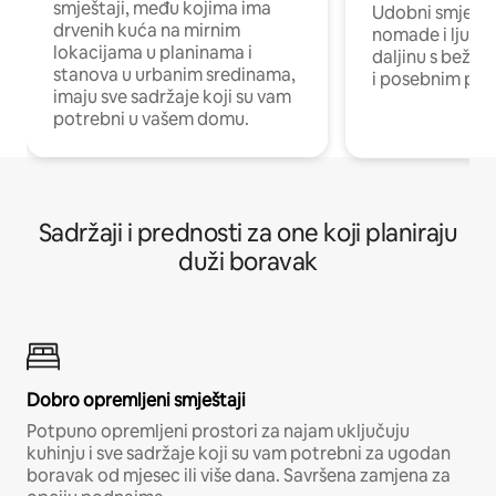
smještaji, među kojima ima
Udobni smještaj
drvenih kuća na mirnim
nomade i ljude 
lokacijama u planinama i
daljinu s bežič
stanova u urbanim sredinama,
i posebnim pro
imaju sve sadržaje koji su vam
potrebni u vašem domu.
Sadržaji i prednosti za one koji planiraju
duži boravak
Dobro opremljeni smještaji
Potpuno opremljeni prostori za najam uključuju
kuhinju i sve sadržaje koji su vam potrebni za ugodan
boravak od mjesec ili više dana. Savršena zamjena za