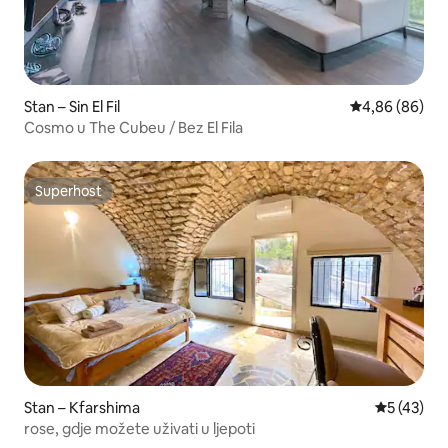
Stan – Sin El Fil
Prosječna ocje
4,86 (86)
Cosmo u The Cubeu / Bez El Fila
Superhost
Superhost
Stan – Kfarshima
Prosječna 
5 (43)
rose, gdje možete uživati u ljepoti