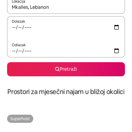
Lokacija
Kada budu dostupni rezultati, moći ćete ih pregledati koristeći
Dolazak
Odlazak
Pretraži
Prostori za mjesečni najam u bližoj okolici
Superhost
Superhost