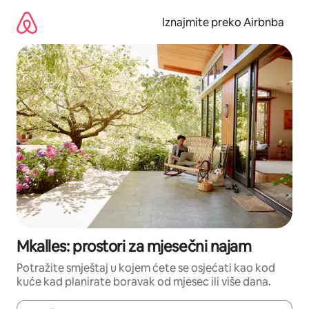
Prijeđi
na
Iznajmite preko Airbnba
sadržaj
Mkalles: prostori za mjesečni najam
Potražite smještaj u kojem ćete se osjećati kao kod
kuće kad planirate boravak od mjesec ili više dana.