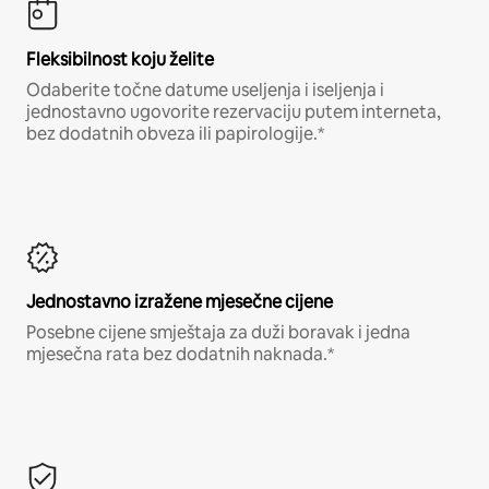
Fleksibilnost koju želite
Odaberite točne datume useljenja i iseljenja i
jednostavno ugovorite rezervaciju putem interneta,
bez dodatnih obveza ili papirologije.*
Jednostavno izražene mjesečne cijene
Posebne cijene smještaja za duži boravak i jedna
mjesečna rata bez dodatnih naknada.*