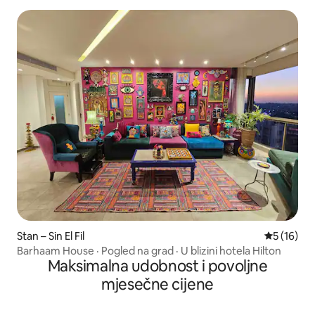
Stan – Sin El Fil
Prosječna 
5 (16)
Barhaam House · Pogled na grad · U blizini hotela Hilton
Maksimalna udobnost i povoljne
mjesečne cijene