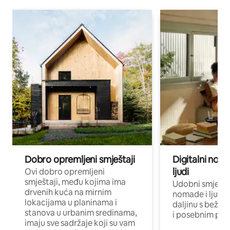
Dobro opremljeni smještaji
Digitalni noma
ljudi
Ovi dobro opremljeni
smještaji, među kojima ima
Udobni smještaj
drvenih kuća na mirnim
nomade i ljude 
lokacijama u planinama i
daljinu s bežič
stanova u urbanim sredinama,
i posebnim pro
imaju sve sadržaje koji su vam