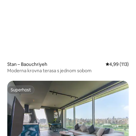
Stan – Baouchriyeh
Prosječna ocjen
4,99 (113)
Moderna krovna terasa s jednom sobom
Superhost
Superhost