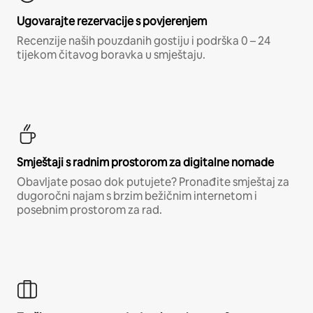
Ugovarajte rezervacije s povjerenjem
Recenzije naših pouzdanih gostiju i podrška 0 – 24
tijekom čitavog boravka u smještaju.
Smještaji s radnim prostorom za digitalne nomade
Obavljate posao dok putujete? Pronađite smještaj za
dugoročni najam s brzim bežičnim internetom i
posebnim prostorom za rad.