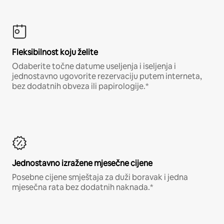
Fleksibilnost koju želite
Odaberite točne datume useljenja i iseljenja i
jednostavno ugovorite rezervaciju putem interneta,
bez dodatnih obveza ili papirologije.*
Jednostavno izražene mjesečne cijene
Posebne cijene smještaja za duži boravak i jedna
mjesečna rata bez dodatnih naknada.*