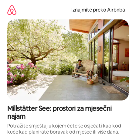
Prijeđi
na
Iznajmite preko Airbnba
sadržaj
Millstätter See: prostori za mjesečni
najam
Potražite smještaj u kojem ćete se osjećati kao kod
kuće kad planirate boravak od mjesec ili više dana.