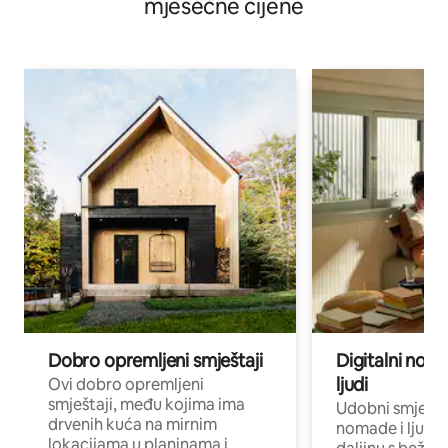
mjesečne cijene
Dobro opremljeni smještaji
Digitalni noma
ljudi
Ovi dobro opremljeni
smještaji, među kojima ima
Udobni smještaj
drvenih kuća na mirnim
nomade i ljude 
lokacijama u planinama i