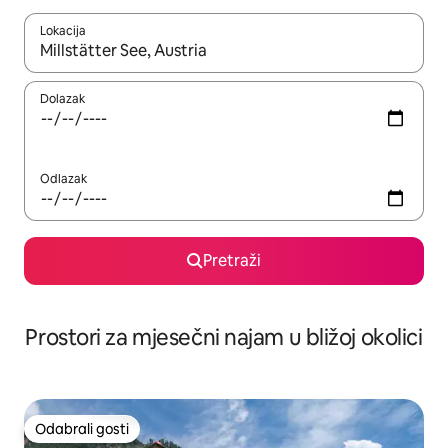
Lokacija
Kada budu dostupni rezultati, moći ćete ih pregledati koristeći
Dolazak
Odlazak
Pretraži
Prostori za mjesečni najam u bližoj okolici
Odabrali gosti
Odabrali gosti