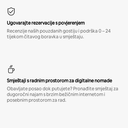
Ugovarajte rezervacije s povjerenjem
Recenzije naših pouzdanih gostiju i podrška 0 – 24
tijekom čitavog boravka u smještaju.
Smještaji s radnim prostorom za digitalne nomade
Obavljate posao dok putujete? Pronađite smještaj za
dugoročni najam s brzim bežičnim internetom i
posebnim prostorom za rad.