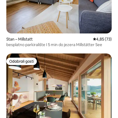
Stan – Millstatt
Prosječna ocje
4,85 (73)
besplatno parkiralište I 5 min do jezera Millstätter See
Odabrali gosti
Odabrali gosti