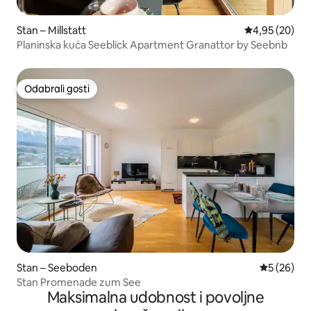
Stan – Millstatt
Prosječna ocje
4,95 (20)
Planinska kuća Seeblick Apartment Granattor by Seebnb
Odabrali gosti
Odabrali gosti
Stan – Seeboden
Prosječna o
5 (26)
Stan Promenade zum See
Maksimalna udobnost i povoljne