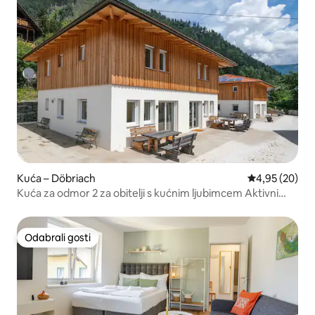
Kuća – Döbriach
Prosječna ocje
4,95 (20)
Kuća za odmor 2 za obitelji s kućnim ljubimcem Aktivni
odmor
Odabrali gosti
Odabrali gosti