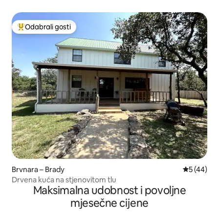
Odabrali gosti
Među najviše rangiranima s oznakom „Odabrali gosti”
Brvnara – Brady
Prosječna o
5 (44)
Drvena kuća na stjenovitom tlu
Maksimalna udobnost i povoljne
mjesečne cijene