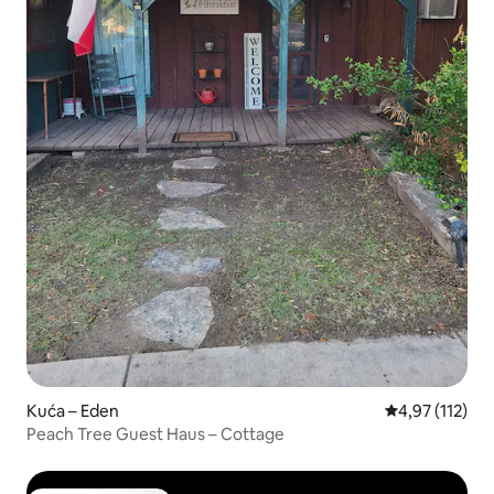
Kuća – Eden
Prosječna ocjen
4,97 (112)
Peach Tree Guest Haus – Cottage