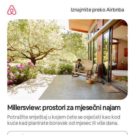
Prijeđi
na
Iznajmite preko Airbnba
sadržaj
Millersview: prostori za mjesečni najam
Potražite smještaj u kojem ćete se osjećati kao kod
kuće kad planirate boravak od mjesec ili više dana.