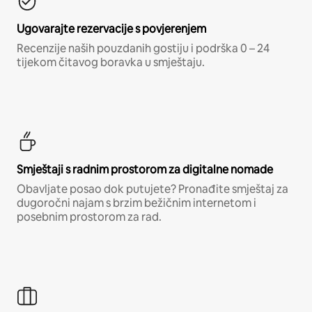
Ugovarajte rezervacije s povjerenjem
Recenzije naših pouzdanih gostiju i podrška 0 – 24
tijekom čitavog boravka u smještaju.
Smještaji s radnim prostorom za digitalne nomade
Obavljate posao dok putujete? Pronađite smještaj za
dugoročni najam s brzim bežičnim internetom i
posebnim prostorom za rad.