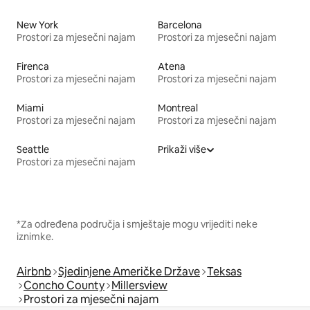
New York
Barcelona
Prostori za mjesečni najam
Prostori za mjesečni najam
Firenca
Atena
Prostori za mjesečni najam
Prostori za mjesečni najam
Miami
Montreal
Prostori za mjesečni najam
Prostori za mjesečni najam
Seattle
Prikaži više
Prostori za mjesečni najam
*Za određena područja i smještaje mogu vrijediti neke
iznimke.
Airbnb
Sjedinjene Američke Države
Teksas
Concho County
Millersview
Prostori za mjesečni najam