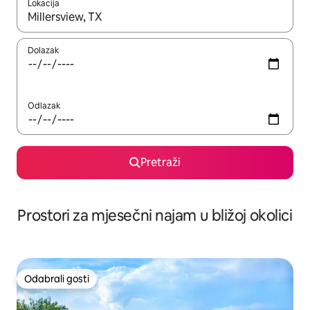
Lokacija
Kada budu dostupni rezultati, moći ćete ih pregledati koristeći
Dolazak
Odlazak
Pretraži
Prostori za mjesečni najam u bližoj okolici
Odabrali gosti
Odabrali gosti