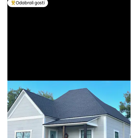
Odabrali gosti
Među najviše rangiranima s oznakom „Odabrali gosti”