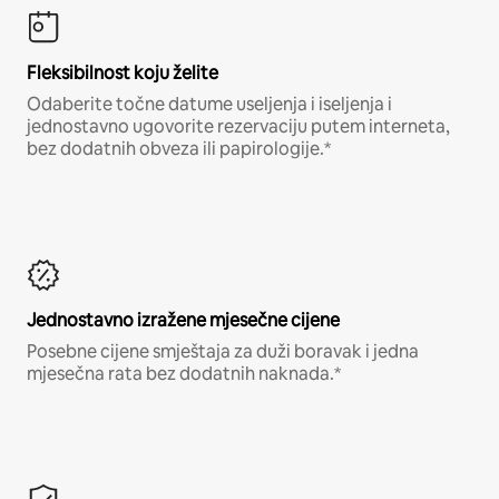
Fleksibilnost koju želite
Odaberite točne datume useljenja i iseljenja i
jednostavno ugovorite rezervaciju putem interneta,
bez dodatnih obveza ili papirologije.*
Jednostavno izražene mjesečne cijene
Posebne cijene smještaja za duži boravak i jedna
mjesečna rata bez dodatnih naknada.*