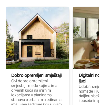
Dobro opremljeni smještaji
Digitalni noma
ljudi
Ovi dobro opremljeni
smještaji, među kojima ima
Udobni smještaj
drvenih kuća na mirnim
nomade i ljude 
lokacijama u planinama i
daljinu s bežič
stanova u urbanim sredinama,
i posebnim pro
imaju sve sadržaje koji su vam